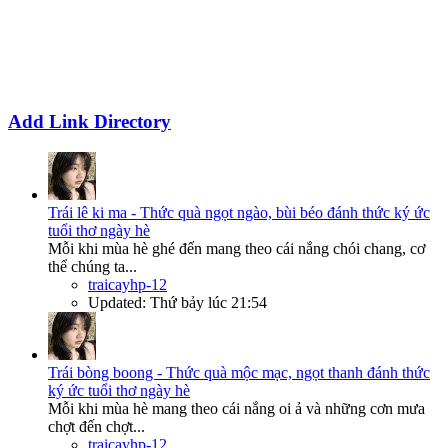
Add Link Directory
Trái lê ki ma - Thức quà ngọt ngào, bùi béo đánh thức ký ức
tuổi thơ ngày hè
Mỗi khi mùa hè ghé đến mang theo cái nắng chói chang, cơ
thể chúng ta...
traicayhp-12
Updated:
Thứ bảy lúc 21:54
Trái bòng boong - Thức quà mộc mạc, ngọt thanh đánh thức
ký ức tuổi thơ ngày hè
Mỗi khi mùa hè mang theo cái nắng oi ả và những cơn mưa
chợt đến chợt...
traicayhp-12