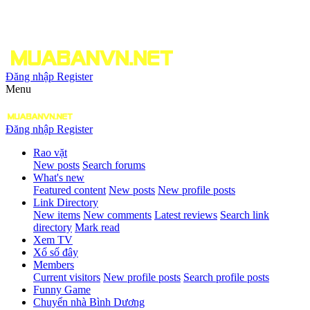
Đăng nhập
Register
Menu
Đăng nhập
Register
Rao vặt
New posts
Search forums
What's new
Featured content
New posts
New profile posts
Link Directory
New items
New comments
Latest reviews
Search link
directory
Mark read
Xem TV
Xổ số đây
Members
Current visitors
New profile posts
Search profile posts
Funny Game
Chuyển nhà Bình Dương