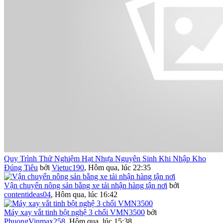
Quy Trình Thử Nghiệm Hạt Nhựa Nguyên Sinh Khi Nhập Kho
Đúng Tiêu
bởi
Vietuc190
,
Hôm qua, lúc 22:35
Vận chuyển nông sản bằng xe tải nhận hàng tận nơi
bởi
contentideas04
,
Hôm qua, lúc 16:42
Máy xay vắt tinh bột nghệ 3 chổi VMN3500
bởi
PhuongVinmax258
,
Hôm qua, lúc 15:38