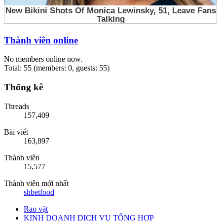
Thành viên online
No members online now.
Total: 55 (members: 0, guests: 55)
Thống kê
Threads
157,409
Bài viết
163,897
Thành viên
15,577
Thành viên mới nhất
shbetfood
Rao vặt
KINH DOANH DỊCH VỤ TỔNG HỢP