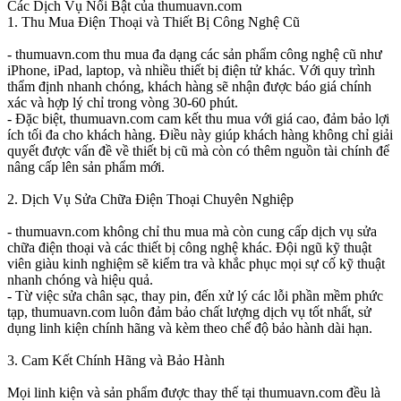
Các Dịch Vụ Nổi Bật của thumuavn.com
1. Thu Mua Điện Thoại và Thiết Bị Công Nghệ Cũ
- thumuavn.com thu mua đa dạng các sản phẩm công nghệ cũ như
iPhone, iPad, laptop, và nhiều thiết bị điện tử khác. Với quy trình
thẩm định nhanh chóng, khách hàng sẽ nhận được báo giá chính
xác và hợp lý chỉ trong vòng 30-60 phút.
- Đặc biệt, thumuavn.com cam kết thu mua với giá cao, đảm bảo lợi
ích tối đa cho khách hàng. Điều này giúp khách hàng không chỉ giải
quyết được vấn đề về thiết bị cũ mà còn có thêm nguồn tài chính để
nâng cấp lên sản phẩm mới.
2. Dịch Vụ Sửa Chữa Điện Thoại Chuyên Nghiệp
- thumuavn.com không chỉ thu mua mà còn cung cấp dịch vụ sửa
chữa điện thoại và các thiết bị công nghệ khác. Đội ngũ kỹ thuật
viên giàu kinh nghiệm sẽ kiểm tra và khắc phục mọi sự cố kỹ thuật
nhanh chóng và hiệu quả.
- Từ việc sửa chân sạc, thay pin, đến xử lý các lỗi phần mềm phức
tạp, thumuavn.com luôn đảm bảo chất lượng dịch vụ tốt nhất, sử
dụng linh kiện chính hãng và kèm theo chế độ bảo hành dài hạn.
3. Cam Kết Chính Hãng và Bảo Hành
Mọi linh kiện và sản phẩm được thay thế tại thumuavn.com đều là