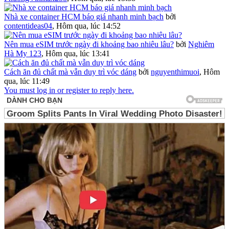
Nhà xe container HCM báo giá nhanh minh bạch
bởi
contentideas04
,
Hôm qua, lúc 14:52
Nên mua eSIM trước ngày đi khoảng bao nhiêu lâu?
bởi
Nghiêm
Hà My 123
,
Hôm qua, lúc 13:41
Cách ăn đủ chất mà vẫn duy trì vóc dáng
bởi
nguyenthimuoi
,
Hôm
qua, lúc 11:49
You must log in or register to reply here.