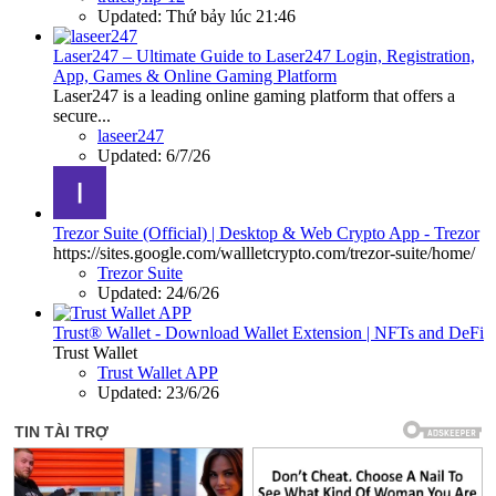
Updated:
Thứ bảy lúc 21:46
Laser247 – Ultimate Guide to Laser247 Login, Registration,
App, Games & Online Gaming Platform
Laser247 is a leading online gaming platform that offers a
secure...
laseer247
Updated:
6/7/26
Trezor Suite (Official) | Desktop & Web Crypto App - Trezor
https://sites.google.com/wallletcrypto.com/trezor-suite/home/
Trezor Suite
Updated:
24/6/26
Trust® Wallet - Download Wallet Extension | NFTs and DeFi
Trust Wallet
Trust Wallet APP
Updated:
23/6/26