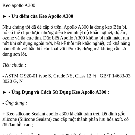
Keo apollo A300
► • Ưu điểm của Keo Apollo A300
Như chúng tôi đã đề cập ở trên, Apollo A300 là dòng keo Bền bỉ,
nó có thể chịu được những điều kiện nhiệt độ khắc nghiệt, độ ẩm,
ozone và tia cực tím. Đặc biệt Apollo A300 không bị mất màu, rạn
nứt khi sử dụng ngoài trời, bất kể thời tiết khắc nghiệt, có khả năng
bám dính với hầu hết các loại vật liệu xây dựng mà không cần sử
dụng sơn lót.
Tiêu chuẩn
:
- ASTM C 920-01 type S, Grade NS, Class 12 ½ , GB/T 14683-93
8020 G, N
► • Ứng Dụng và Cách Sử Dụng Keo Apollo A300 :
- Ứng dụng :
+ Keo silicone Sealant apollo a300 là chất trám trét, kết dính gốc
silicone (Silicone Sealant) cao cấp một thành phần lưu hóa axít, có
độ đàn hồi cao ;