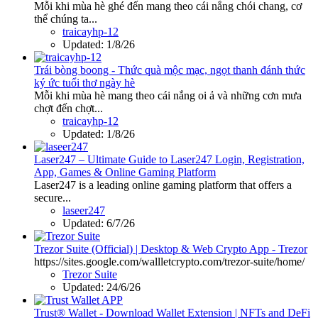
Mỗi khi mùa hè ghé đến mang theo cái nắng chói chang, cơ
thể chúng ta...
traicayhp-12
Updated:
1/8/26
Trái bòng boong - Thức quà mộc mạc, ngọt thanh đánh thức
ký ức tuổi thơ ngày hè
Mỗi khi mùa hè mang theo cái nắng oi ả và những cơn mưa
chợt đến chợt...
traicayhp-12
Updated:
1/8/26
Laser247 – Ultimate Guide to Laser247 Login, Registration,
App, Games & Online Gaming Platform
Laser247 is a leading online gaming platform that offers a
secure...
laseer247
Updated:
6/7/26
Trezor Suite (Official) | Desktop & Web Crypto App - Trezor
https://sites.google.com/wallletcrypto.com/trezor-suite/home/
Trezor Suite
Updated:
24/6/26
Trust® Wallet - Download Wallet Extension | NFTs and DeFi