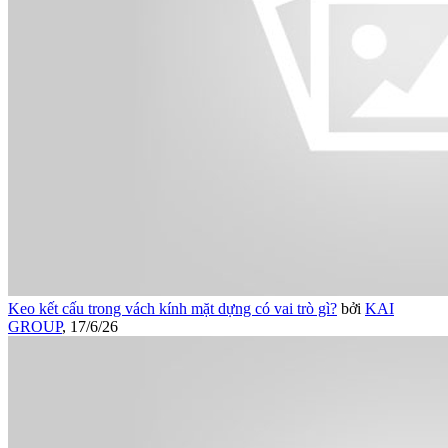
Keo kết cấu trong vách kính mặt dựng có vai trò gì?
bởi
KAI
GROUP
,
17/6/26