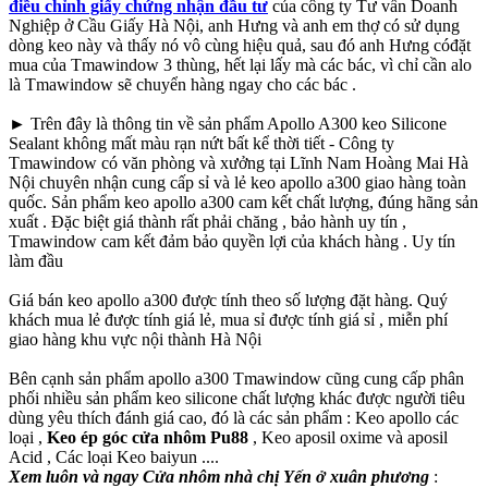
điều chỉnh giấy chứng nhận đầu tư
của công ty Tư vấn Doanh
Nghiệp ở Cầu Giấy Hà Nội, anh Hưng và anh em thợ có sử dụng
dòng keo này và thấy nó vô cùng hiệu quả, sau đó anh Hưng cóđặt
mua của Tmawindow 3 thùng, hết lại lấy mà các bác, vì chỉ cần alo
là Tmawindow sẽ chuyển hàng ngay cho các bác .
► Trên đây là thông tin về sản phẩm Apollo A300 keo Silicone
Sealant không mất màu rạn nứt bất kể thời tiết - Công ty
Tmawindow có văn phòng và xưởng tại Lĩnh Nam Hoàng Mai Hà
Nội chuyên nhận cung cấp sỉ và lẻ keo apollo a300 giao hàng toàn
quốc. Sản phẩm keo apollo a300 cam kết chất lượng, đúng hãng sản
xuất . Đặc biệt giá thành rất phải chăng , bảo hành uy tín ,
Tmawindow cam kết đảm bảo quyền lợi của khách hàng . Uy tín
làm đầu
Giá bán keo apollo a300 được tính theo số lượng đặt hàng. Quý
khách mua lẻ được tính giá lẻ, mua sỉ được tính giá sỉ , miễn phí
giao hàng khu vực nội thành Hà Nội
Bên cạnh sản phẩm apollo a300 Tmawindow cũng cung cấp phân
phối nhiều sản phẩm keo silicone chất lượng khác được người tiêu
dùng yêu thích đánh giá cao, đó là các sản phẩm : Keo apollo các
loại ,
Keo ép góc cửa nhôm Pu88
, Keo aposil oxime và aposil
Acid , Các loại Keo baiyun ....
Xem luôn và ngay Cửa nhôm nhà chị Yến ở xuân phương
: