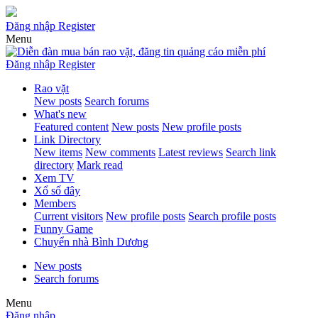
Đăng nhập
Register
Menu
Đăng nhập
Register
Rao vặt
New posts
Search forums
What's new
Featured content
New posts
New profile posts
Link Directory
New items
New comments
Latest reviews
Search link
directory
Mark read
Xem TV
Xổ số đây
Members
Current visitors
New profile posts
Search profile posts
Funny Game
Chuyển nhà Bình Dương
New posts
Search forums
Menu
Đăng nhập