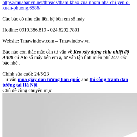
https://muabanvn.net/threads/tham-khao-cua-nhom-nha-chi-yen-o-
xuan-phuong.6586/
Các bác có nhu cầu liên hệ bên em số máy
Hotline: 0919.386.819 - 024.6292.7801
Website: Tmawindow.com – Tmawindow.vn
Bác nào còn thắc mắc cần tư vấn về
Keo xây dựng chịu nhiệt độ
A300
cứ Alo số máy bên em ạ, tư vấn tận tình miễn phí 24/7 các
bác nhé .
Chỉnh sửa cuối:
24/5/23
Tư vấn
mua giấy dán tường hàn quốc
and
thi công tranh dán
tường tại Hà Nội
Chủ đề cùng chuyên mục