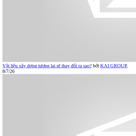
Vật liệu xây dựng tương lai sẽ thay đổi ra sao?
bởi
KAI GROUP
,
8/7/26