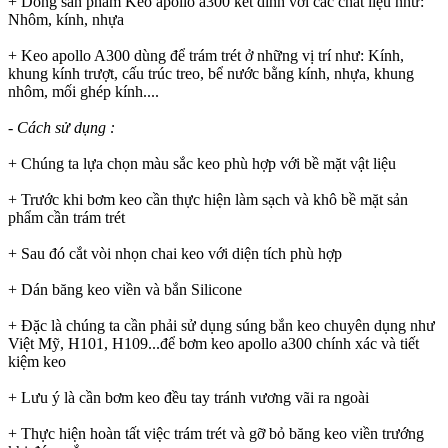
+ Dòng sản phẩm Keo apollo a300 kết dính với các chất liệu như:
Nhôm, kính, nhựa
+ Keo apollo A300 dùng để trám trét ở những vị trí như: Kính,
khung kính trượt, cấu trúc treo, bể nước bằng kính, nhựa, khung
nhôm, mối ghép kính....
-
Cách sử dụng :
+ Chúng ta lựa chọn màu sắc keo phù hợp với bề mặt vật liệu
+ Trước khi bơm keo cần thực hiện làm sạch và khô bề mặt sản
phẩm cần trám trét
+ Sau đó cắt vòi nhọn chai keo với diện tích phù hợp
+ Dán băng keo viền và bắn Silicone
+ Đặc là chúng ta cần phải sử dụng súng bắn keo chuyên dụng như
Việt Mỹ, H101, H109...để bơm keo apollo a300 chính xác và tiết
kiệm keo
+ Lưu ý là cần bơm keo đều tay tránh vương vãi ra ngoài
+ Thực hiện hoàn tất việc trám trét và gỡ bỏ băng keo viền trướng