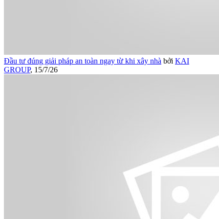
Đầu tư đúng giải pháp an toàn ngay từ khi xây nhà
bởi
KAI
GROUP
,
15/7/26