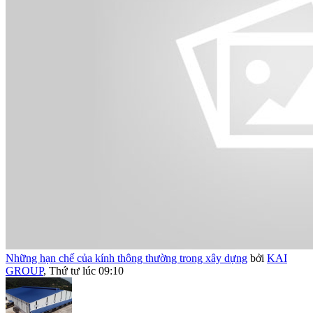
Những hạn chế của kính thông thường trong xây dựng
bởi
KAI
GROUP
,
Thứ tư lúc 09:10