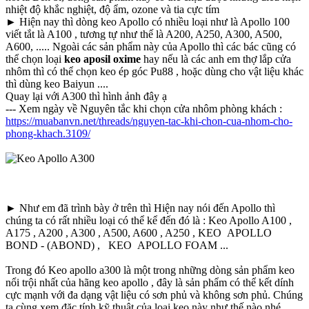
nhiệt độ khắc nghiệt, độ ẩm, ozone và tia cực tím
► Hiện nay thì dòng keo Apollo có nhiều loại như là Apollo 100
viết tắt là A100 , tương tự như thế là A200, A250, A300, A500,
A600, ..... Ngoài các sản phẩm này của Apollo thì các bác cũng có
thể chọn loại
keo aposil oxime
hay nếu là các anh em thợ lắp cửa
nhôm thì có thể chọn keo ép góc Pu88 , hoặc dùng cho vật liệu khác
thì dùng keo Baiyun ....
Quay lại với A300 thì hình ảnh đây ạ
--- Xem ngày về Nguyên tắc khi chọn cửa nhôm phòng khách :
https://muabanvn.net/threads/nguyen-tac-khi-chon-cua-nhom-cho-
phong-khach.3109/
► Như em đã trình bày ở trên thì Hiện nay nói đến Apollo thì
chúng ta có rất nhiều loại có thể kể đến đó là : Keo Apollo A100 ,
A175 , A200 , A300 , A500, A600 , A250 , KEO APOLLO
BOND - (ABOND) , KEO APOLLO FOAM ...
Trong đó Keo apollo a300 là một trong những dòng sản phẩm keo
nổi trội nhất của hãng keo apollo , đây là sản phẩm có thể kết dính
cực mạnh với đa dạng vật liệu có sơn phủ và không sơn phủ. Chúng
ta cùng xem đặc tính kỹ thuật của loại keo này như thế nào nhé