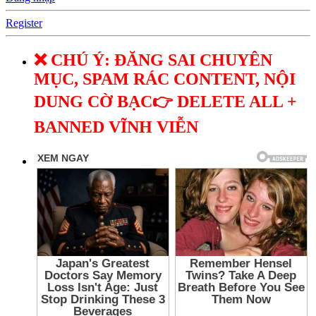
Register
❌ CHÚ Ý: ĐĂNG SAI CHUYÊN
MỤC, SPAM RÁC CONTENT, NỘI
DUNG CỜ BẠC👉 DELETE ALL +
BANNED VĨNH VIỄN