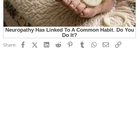
Facebook
X (Twitter)
LinkedIn
Reddit
Pinterest
Tumblr
WhatsApp
Email
Link
Share: