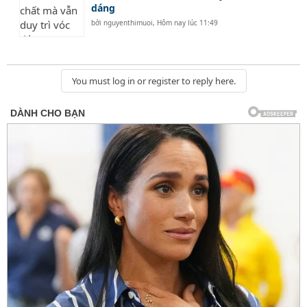
dáng
bởi
nguyenthimuoi
,
Hôm nay lúc 11:49
You must log in or register to reply here.