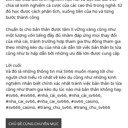
chia sẻ kinh nghiệm cá cược của các cao thủ trong nghề. từ
đó học được cách phân tích, xuống tiền của họ và từng
bước thành công
Chuẩn bị cho bản thân được tâm lí vững vàng cũng như
một lượng vốn liếng đầy đủ nhằm đáp ứng mọi thay đổi
của nhà cái, tránh trường hợp tham gia thụ động tham gia
theo những kèo dụ của nhà cái dẫn tới việc bản thân bị lừa
cũng như bị hấp dẫn bởi những ưu đãi lớn được cung cấp
Lời cuối
Và đó là những thông tin mà SV66 muốn mang tới cho
người chơi hiểu rõ nhất về kèo dụ cũng như những kinh
nghiệm nhận biết chính xác nhất tránh việc bản thân bị lừa
cũng như tham gia kèo dụ lúc nào mà bản thân không hay.
#sv66, #sv666, #nhà_cái_sv66, #nhà_cái_sv666,
#nha_cai_sv66, #nha_cai_sv666, #sv66_casino,
#sv666_casino, #trang_chu_sv66, #trang_chu_sv666
CHỦ ĐỀ CÙNG CHUYÊN MỤC