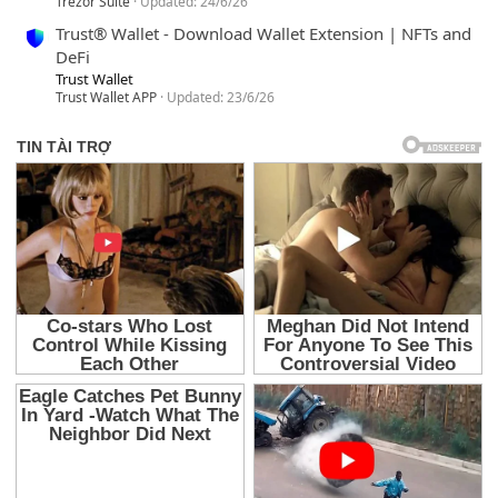
Trezor Suite
Updated:
24/6/26
Trust® Wallet - Download Wallet Extension | NFTs and
DeFi
Trust Wallet
Trust Wallet APP
Updated:
23/6/26