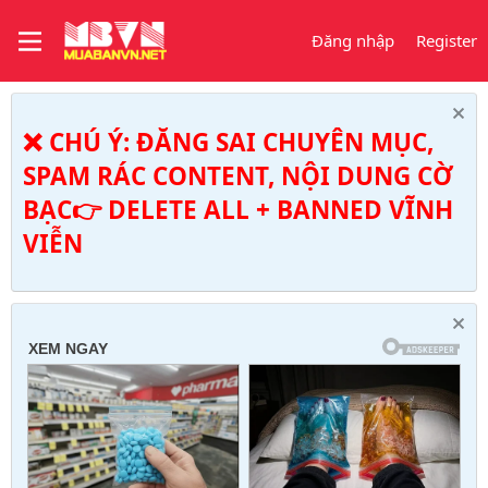
Đăng nhập
Register
❌ CHÚ Ý: ĐĂNG SAI CHUYÊN MỤC,
SPAM RÁC CONTENT, NỘI DUNG CỜ
BẠC👉 DELETE ALL + BANNED VĨNH
VIỄN