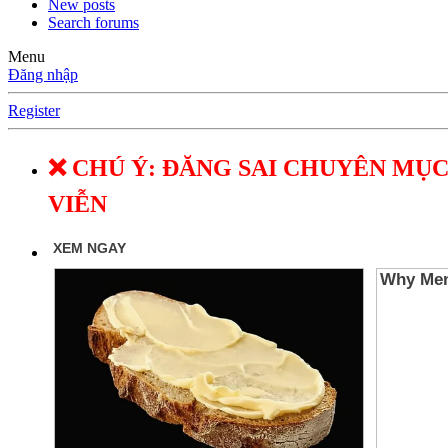
New posts
Search forums
Menu
Đăng nhập
Register
❌ CHÚ Ý: ĐĂNG SAI CHUYÊN MỤC
VIỄN