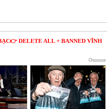
BẠC👉 DELETE ALL + BANNED VĨNH