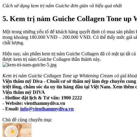
Cách sử dụng kem trị nám Guiche đơn giản và hiệu quả nhất
5. Kem trị nám Guiche Collagen Tone up W
Một trong những yếu tố để khách hàng quyết định có mua sản phẩm h
trong khoảng 180.000 VNĐ – 200.000 VNĐ. Có thể thấy mức giá sản p
chất lượng.
Hiện nay, sản phẩm kem trị nám Guiche Collagen đã có mặt tại tất c
được kem trị nám Guiche Collagen thần thánh này.
Kem trị nám Guiche Collagen Tone up Whitening Cream có giá kho
Viện thẩm mỹ Diva - Chuỗi cơ sở thẩm mỹ làm đẹp chuyên cung cấ
triệt lông, chăm sóc da uy tín hàng đầu tại Việt Nam. Xem thêm c
Viện thẩm mỹ DIVA
- Hotline đặt lịch & Tư vấn: 1900 2222
- Website: vienthammydiva.vn
- Email:
info@vienthammydiva.vn
Chủ đề cùng chuyên mục