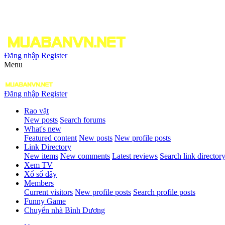
Đăng nhập
Register
Menu
Đăng nhập
Register
Rao vặt
New posts
Search forums
What's new
Featured content
New posts
New profile posts
Link Directory
New items
New comments
Latest reviews
Search link director
Xem TV
Xổ số đây
Members
Current visitors
New profile posts
Search profile posts
Funny Game
Chuyển nhà Bình Dương