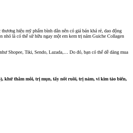
 thương hiệu mỹ phẩm bình dân nên có giá bán khá rẻ, dao động
ền nhỏ là có thể sử hữu ngay một em kem trị nám Guiche Collagen
ớn như Shopee, Tiki, Sendo, Lazada,… Do đó, bạn có thể dễ dàng mua
khử thâm môi, trị mụn, tẩy nốt ruồi, trị nám, vi kim tảo biển,