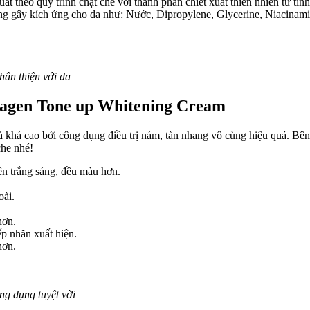
t theo quy trình chặt chẽ với thành phần chiết xuất thiên nhiên từ tin
ng gây kích ứng cho da như: Nước, Dipropylene, Glycerine, Niacinami
hân thiện với da
lagen Tone up Whitening Cream​
khá cao bởi công dụng điều trị nám, tàn nhang vô cùng hiệu quả. Bên
che nhé!
ên trắng sáng, đều màu hơn.
oài.
hơn.
p nhăn xuất hiện.
hơn.
g dụng tuyệt vời