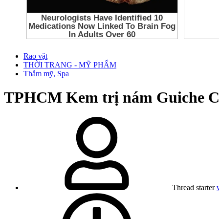
Rao vặt
THỜI TRANG - MỸ PHẨM
Thẫm mỹ, Spa
TPHCM
Kem trị nám Guiche Co
Thread starter