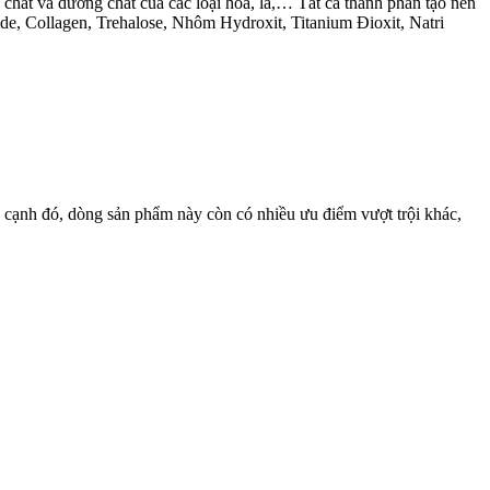
h chất và dưỡng chất của các loại hoa, lá,… Tất cả thành phần tạo nên
de, Collagen, Trehalose, Nhôm Hydroxit, Titanium Đioxit, Natri
 cạnh đó, dòng sản phẩm này còn có nhiều ưu điểm vượt trội khác,