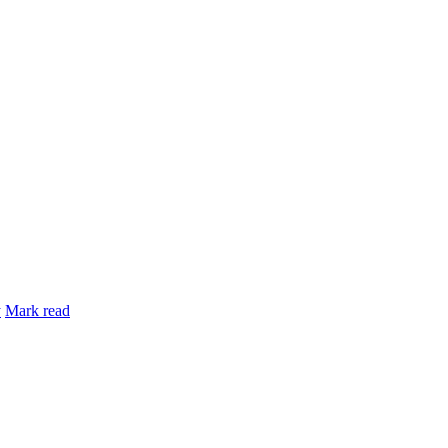
y
Mark read