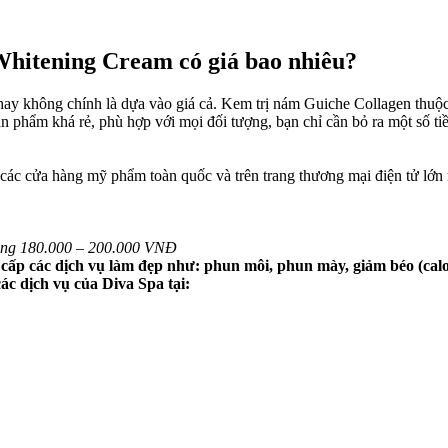
hitening Cream có giá bao nhiêu?​
ay không chính là dựa vào giá cả. Kem trị nám Guiche Collagen thuộc
hẩm khá rẻ, phù hợp với mọi đối tượng, bạn chỉ cần bỏ ra một số ti
ả các cửa hàng mỹ phẩm toàn quốc và trên trang thương mại điện tử l
ảng 180.000 – 200.000 VNĐ
p các dịch vụ làm đẹp như: phun môi, phun mày, giảm béo (calo), 
ác dịch vụ của Diva Spa tại: