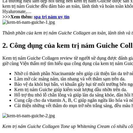
Là thương hiệu làm đẹp nổi tiếng nên kem trị nám Guiche được sản xuấ
kem trị nám Guiche đều đảm bảo an toàn, lành tính và hoàn toàn khô
Hyaluronate,…
>>>Xem thêm:
spa trị nám uy tín
Thành phần của kem trị nám Guiche Collagen an toàn, lành tính và t
2. Công dụng của kem trị nám Guiche Col
Kem trị nám Guiche Collagen review từ người sử dụng được đánh giá 
giờ cùng Viện thẩm mỹ tìm hiểu qua công dụng của kem trị nám Gui
Nhờ có thành phần Niacinamide nên giúp cải thiện làn da trở n
Làm mờ các mảng nám, tàn nhang và vết thâm sạm trên da.
Bảo vệ da khỏi bụi bẩn, vi khuẩn gây hại từ môi trường bên ng
Kem trị nám Guiche giúp kiểm soát lượng dầu nhờn trên da.
Hỗ trợ thu nhỏ lỗ chân lông và giúp làn da sáng khỏe, đàn hồi 
Cung cấp cho da vitamin A, B, C giúp ngăn ngừa lão hóa và nế
Cải thiện những vết thâm do mụn trở nên trắng sáng, đều màu 
Kem trị nám Guiche Collagen Tone up Whitening Cream có nhiều côn