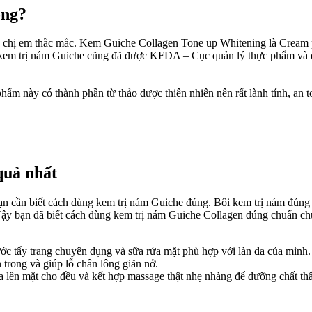
ng?​
ều chị em thắc mắc. Kem Guiche Collagen Tone up Whitening là Cream
a, kem trị nám Guiche cũng đã được KFDA – Cục quản lý thực phẩm và
hẩm này có thành phần từ thảo dược thiên nhiên nên rất lành tính, an t
uả nhất​
 bạn cần biết cách dùng kem trị nám Guiche đúng. Bôi kem trị nám đúng
. Vậy bạn đã biết cách dùng kem trị nám Guiche Collagen đúng chuẩn 
ước tẩy trang chuyên dụng và sữa rửa mặt phù hợp với làn da của mình.
 trong và giúp lỗ chân lông giãn nở.
 lên mặt cho đều và kết hợp massage thật nhẹ nhàng để dưỡng chất thẩ