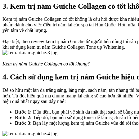
3. Kem trị nám Guiche Collagen có tốt khô
Kem trị nám Guiche Collagen có tốt không là câu hỏi được khá nhi
phẩm dành cho việc điều trị nám tại các spa tại Hàn Quốc. Hơn nữ
yên tâm về chất lượng.
Đặc biệt, theo review kem trị nám Guiche từ người tiêu dùng thì sản p
khi sử dụng kem trị nám Guiche Collagen Tone up Whitening.
Kem trị nám Guiche Collagen có tốt không?
4. Cách sử dụng kem trị nám Guiche hiệu q
Để sở hữu một làn da trắng sáng, láng mịn, sạch nám, tàn nhang thì
hơn. Từ đó, hiệu quả mà chúng mang lại cũng sẽ cao hơn rất nhiều
hiệu quả nhất ngay sau đây nhé!
Bước 1:
Đầu tiên, bạn phải vệ sinh da mặt thật sạch sẽ bằng n
Bước 2:
Tiếp đó, bạn nên sử dụng toner để làm sạch sâu từ bên
Bước 3:
Bạn lấy một lượng kem trị nám Guiche vừa đủ rồi thoa