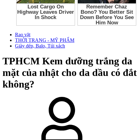
Rao vặt
THỜI TRANG - MỸ PHẨM
Giày dép, Balo, Túi xách
TPHCM
Kem dưỡng trắng da
mặt của nhật cho da dầu có đắt
không?