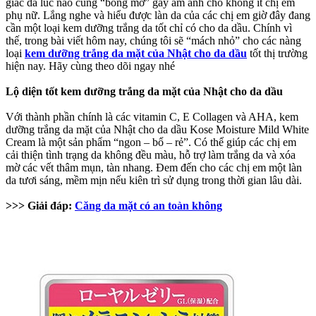
giác da lúc nào cũng “bóng mỡ” gây ám ảnh cho không ít chị em
phụ nữ. Lắng nghe và hiểu được làn da của các chị em giờ đây đang
cần một loại kem dưỡng trắng da tốt chỉ có cho da dầu. Chính vì
thế, trong bài viết hôm nay, chúng tôi sẽ “mách nhỏ” cho các nàng
loại
kem dưỡng trắng da mặt của Nhật cho da dầu
tốt thị trường
hiện nay. Hãy cùng theo dõi ngay nhé
Lộ diện tốt kem dưỡng trắng da mặt của Nhật cho da dầu
Với thành phần chính là các vitamin C, E Collagen và AHA, kem
dưỡng trắng da mặt của Nhật cho da dầu Kose Moisture Mild White
Cream là một sản phẩm “ngon – bổ – rẻ”. Có thể giúp các chị em
cải thiện tình trạng da không đều màu, hỗ trợ làm trắng da và xóa
mờ các vết thâm mụn, tàn nhang. Đem đến cho các chị em một làn
da tươi sáng, mềm mịn nếu kiên trì sử dụng trong thời gian lâu dài.
>>> Giải đáp:
Căng da mặt có an toàn không