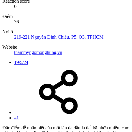
Reaction score
0
Điểm
36
Nơi ở
219-221 Nguyễn Đình Chiểu, P5, Q3, TPHCM
Website
thammyngomonghung.vn
19/5/24
#1
Đặc điểm dễ nhận biết của một làn da dầu là tiết bã nhờn nhiều, cảm