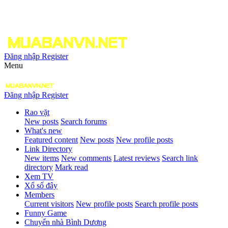
Đăng nhập
Register
Menu
Đăng nhập
Register
Rao vặt
New posts
Search forums
What's new
Featured content
New posts
New profile posts
Link Directory
New items
New comments
Latest reviews
Search link
directory
Mark read
Xem TV
Xổ số đây
Members
Current visitors
New profile posts
Search profile posts
Funny Game
Chuyển nhà Bình Dương