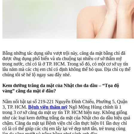
Bằng những tác dụng siêu vượt trội này, căng da mặt bằng chỉ đã
được ứng dụng phổ biến và ưa chuộng tại nhiều cơ sở thẩm mỹ
trong nước, chỉ có là ở TP. HCM. Trong số đó, có một cơ sở uy tín
lâu năm mà các chị em chỉ có định không thể bỏ qua. Địa chỉ cụ thể
chúng tôi sẽ hé lộ ngay sau đây nhé.
Kem dưỡng trắng da mặt của Nhật cho da dầu – “Tọa độ
vàng” căng da mặt ở đâu?
Nằm nổi bật tại số 219-221 Nguyễn Đình Chiểu, Phường 5, Quận
3, TP. HCM.
Bệnh viện thẩm mỹ
Ngô Mộng Hùng chính là 1
trong 3 cơ sở căng da mặt uy tín TP. HCM hiện nay. Không giống
như các loại kem dưỡng trắng da mặt của Nhật cho da dầu hiệu quả
chậm. Căng da mặt tại Bệnh viện chỉ cần thực hiện 01 lần duy chỉ
có là có thể giúp các chị em lấy lại vẻ đẹp tươi tắn, trẻ trung cùng
làn da căng mướt và trắng hồng như cánh anh đào.