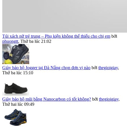
Túi xách nữ trẻ trung – Phụ kiện không thể thiếu cho chị em
bởi
phuongtt
,
Thứ ba lúc 21:02
Giày bảo hộ Jogger tại Đà Nẵng chọn đơn vị nào
bởi
thegioigiay
,
Thứ ba lúc 15:10
Giày bảo hộ mũi bằng Nanocarbon có tốt không?
bởi
thegioigiay
,
Thứ hai lúc 09:49