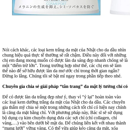
Nói cách khác, các loại kem trắng da mặt của Nhật cho da dầu nhìn
chung hiệu quả thực tế thường sẽ rất chậm. Điều này đối với những
chị em đang mong muốn có được làn da sáng đẹp nhanh chóng sẽ là
một “điểm trừ lớn”. Trong trường hợp như thế, các chị em sẽ làm
thế nào để sở hữu được làn da mơ ước chỉ trong thời gian ngắn?
Đừng lo lắng. Chúng tôi sẽ bật mí ngay trong phần tiếp theo nhé.
Chuyên gia chia sẻ giải pháp “tân trang” da mặt lý tưởng chỉ có
Để có được làn da trắng đẹp như ý, thay vì “ỷ lại” hoàn toàn vào
các loại kem dưỡng trắng da mặt của Nhật cho da dầu. Các chuyên
gia thẩm mỹ chia sẻ một trong những cách tốt chỉ có hiện nay chính
là căng da mặt bằng chỉ. Với phương pháp này, Bác sĩ sẽ sử dụng
bộ dụng cụ kim chuyên dụng đưa các sợi chỉ (chỉ collagen, chỉ
vàng,…) vào bên dưới bề mặt da. Để chúng liên kết với nhau thành
“mạng lưới” vững vàng. Có thể vừa giúp kéo căng da mặt, xóa