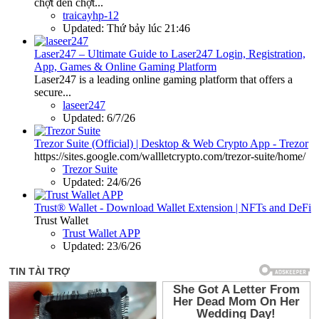
chợt đến chợt...
traicayhp-12
Updated:
Thứ bảy lúc 21:46
Laser247 – Ultimate Guide to Laser247 Login, Registration,
App, Games & Online Gaming Platform
Laser247 is a leading online gaming platform that offers a
secure...
laseer247
Updated:
6/7/26
Trezor Suite (Official) | Desktop & Web Crypto App - Trezor
https://sites.google.com/wallletcrypto.com/trezor-suite/home/
Trezor Suite
Updated:
24/6/26
Trust® Wallet - Download Wallet Extension | NFTs and DeFi
Trust Wallet
Trust Wallet APP
Updated:
23/6/26