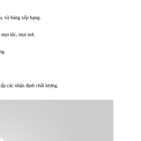
ấu, và bảng xếp hạng.
mọi lúc, mọi nơi.
ng.
cấp các nhận định chất lượng.