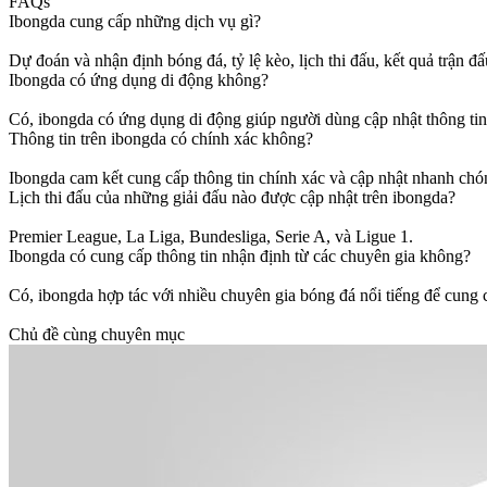
FAQs
Ibongda cung cấp những dịch vụ gì?
Dự đoán và nhận định bóng đá, tỷ lệ kèo, lịch thi đấu, kết quả trận đ
Ibongda có ứng dụng di động không?
Có, ibongda có ứng dụng di động giúp người dùng cập nhật thông tin 
Thông tin trên ibongda có chính xác không?
Ibongda cam kết cung cấp thông tin chính xác và cập nhật nhanh chó
Lịch thi đấu của những giải đấu nào được cập nhật trên ibongda?
Premier League, La Liga, Bundesliga, Serie A, và Ligue 1.
Ibongda có cung cấp thông tin nhận định từ các chuyên gia không?
Có, ibongda hợp tác với nhiều chuyên gia bóng đá nổi tiếng để cung 
Chủ đề cùng chuyên mục