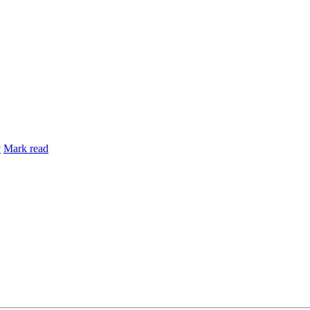
y
Mark read