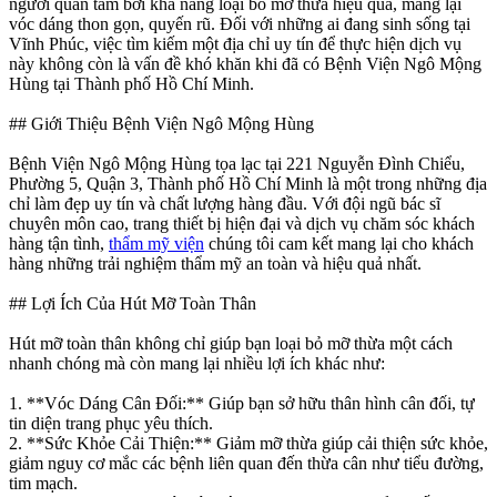
người quan tâm bởi khả năng loại bỏ mỡ thừa hiệu quả, mang lại
vóc dáng thon gọn, quyến rũ. Đối với những ai đang sinh sống tại
Vĩnh Phúc, việc tìm kiếm một địa chỉ uy tín để thực hiện dịch vụ
này không còn là vấn đề khó khăn khi đã có Bệnh Viện Ngô Mộng
Hùng tại Thành phố Hồ Chí Minh.
## Giới Thiệu Bệnh Viện Ngô Mộng Hùng
Bệnh Viện Ngô Mộng Hùng tọa lạc tại 221 Nguyễn Đình Chiểu,
Phường 5, Quận 3, Thành phố Hồ Chí Minh là một trong những địa
chỉ làm đẹp uy tín và chất lượng hàng đầu. Với đội ngũ bác sĩ
chuyên môn cao, trang thiết bị hiện đại và dịch vụ chăm sóc khách
hàng tận tình,
thẩm mỹ viện
chúng tôi cam kết mang lại cho khách
hàng những trải nghiệm thẩm mỹ an toàn và hiệu quả nhất.
## Lợi Ích Của Hút Mỡ Toàn Thân
Hút mỡ toàn thân không chỉ giúp bạn loại bỏ mỡ thừa một cách
nhanh chóng mà còn mang lại nhiều lợi ích khác như:
1. **Vóc Dáng Cân Đối:** Giúp bạn sở hữu thân hình cân đối, tự
tin diện trang phục yêu thích.
2. **Sức Khỏe Cải Thiện:** Giảm mỡ thừa giúp cải thiện sức khỏe,
giảm nguy cơ mắc các bệnh liên quan đến thừa cân như tiểu đường,
tim mạch.