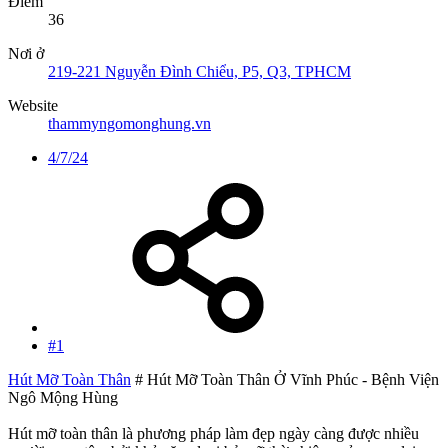
Điểm
36
Nơi ở
219-221 Nguyễn Đình Chiểu, P5, Q3, TPHCM
Website
thammyngomonghung.vn
4/7/24
#1
Hút Mỡ Toàn Thân
# Hút Mỡ Toàn Thân Ở Vĩnh Phúc - Bệnh Viện
Ngô Mộng Hùng
Hút mỡ toàn thân là phương pháp làm đẹp ngày càng được nhiều