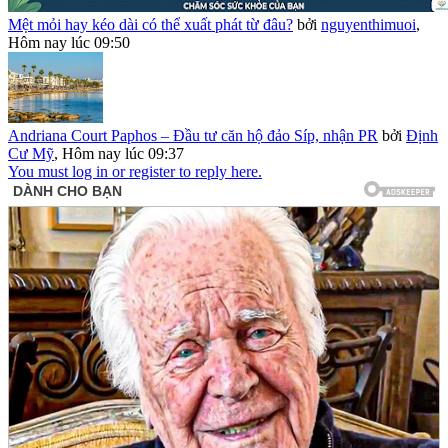
Mệt mỏi hay kéo dài có thể xuất phát từ đâu?
bởi
nguyenthimuoi
,
Hôm nay lúc 09:50
Andriana Court Paphos – Đầu tư căn hộ đảo Síp, nhận PR
bởi
Định
Cư Mỹ
,
Hôm nay lúc 09:37
You must log in or register to reply here.