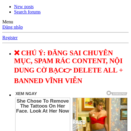
New posts
Search forums
Menu
Đăng nhập
Register
❌ CHÚ Ý: ĐĂNG SAI CHUYÊN
MỤC, SPAM RÁC CONTENT, NỘI
DUNG CỜ BẠC👉 DELETE ALL +
BANNED VĨNH VIỄN