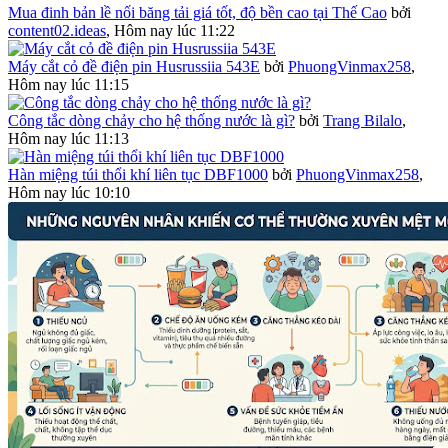
Mua đinh bản lề nối băng tải giá tốt, độ bền cao tại Thế Cao
bởi
content02.ideas
,
Hôm nay lúc 11:22
Máy cắt cỏ đề điện pin Husrussiia 543E
bởi
PhuongVinmax258
,
Hôm nay lúc 11:15
Công tắc dòng chảy cho hệ thống nước là gì?
bởi
Trang Bilalo
,
Hôm nay lúc 11:13
Hàn miệng túi thổi khí liên tục DBF1000
bởi
PhuongVinmax258
,
Hôm nay lúc 10:10