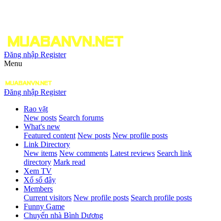
Đăng nhập
Register
Menu
Đăng nhập
Register
Rao vặt
New posts
Search forums
What's new
Featured content
New posts
New profile posts
Link Directory
New items
New comments
Latest reviews
Search link
directory
Mark read
Xem TV
Xổ số đây
Members
Current visitors
New profile posts
Search profile posts
Funny Game
Chuyển nhà Bình Dương