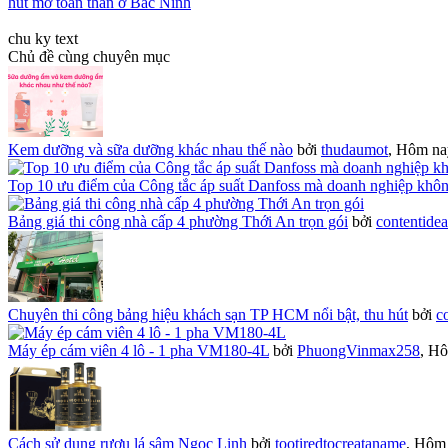
hút mỡ toàn thân ở Bắc Ninh
chu ky text
Chủ đề cùng chuyên mục
Kem dưỡng và sữa dưỡng khác nhau thế nào
bởi
thudaumot
,
Hôm nay
Top 10 ưu điểm của Công tắc áp suất Danfoss mà doanh nghiệp khô
Bảng giá thi công nhà cấp 4 phường Thới An trọn gói
bởi
contentide
Chuyên thi công bảng hiệu khách sạn TP HCM nổi bật, thu hút
bởi
c
Máy ép cám viên 4 lô - 1 pha VM180-4L
bởi
PhuongVinmax258
,
Hô
Cách sử dụng rượu lá sâm Ngọc Linh
bởi
tootiredtocreataname
,
Hôm 