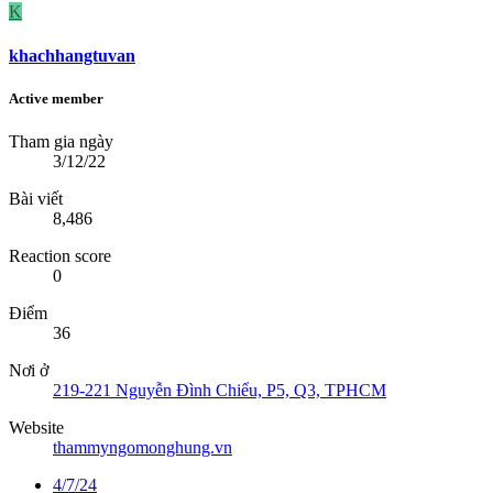
K
khachhangtuvan
Active member
Tham gia ngày
3/12/22
Bài viết
8,486
Reaction score
0
Điểm
36
Nơi ở
219-221 Nguyễn Đình Chiểu, P5, Q3, TPHCM
Website
thammyngomonghung.vn
4/7/24