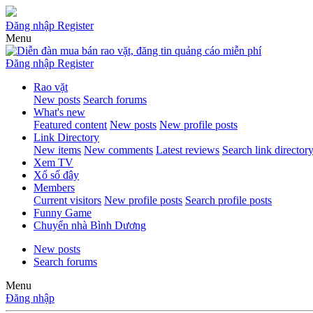
Đăng nhập
Register
Menu
Đăng nhập
Register
Rao vặt
New posts
Search forums
What's new
Featured content
New posts
New profile posts
Link Directory
New items
New comments
Latest reviews
Search link director
Xem TV
Xổ số đây
Members
Current visitors
New profile posts
Search profile posts
Funny Game
Chuyển nhà Bình Dương
New posts
Search forums
Menu
Đăng nhập