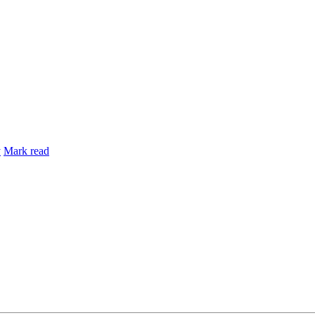
y
Mark read