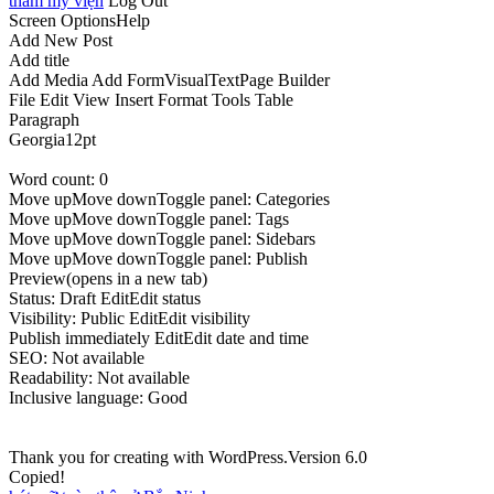
thẩm mỹ viện
Log Out
Screen OptionsHelp
Add New Post
Add title
Add Media Add FormVisualTextPage Builder
File Edit View Insert Format Tools Table
Paragraph
Georgia12pt
Word count: 0
Move upMove downToggle panel: Categories
Move upMove downToggle panel: Tags
Move upMove downToggle panel: Sidebars
Move upMove downToggle panel: Publish
Preview(opens in a new tab)
Status: Draft EditEdit status
Visibility: Public EditEdit visibility
Publish immediately EditEdit date and time
SEO: Not available
Readability: Not available
Inclusive language: Good
Thank you for creating with WordPress.Version 6.0
Copied!