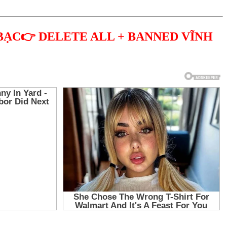
BẠC👉 DELETE ALL + BANNED VĨNH