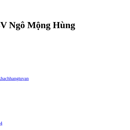
 BV Ngô Mộng Hùng
khachhangtuvan
24