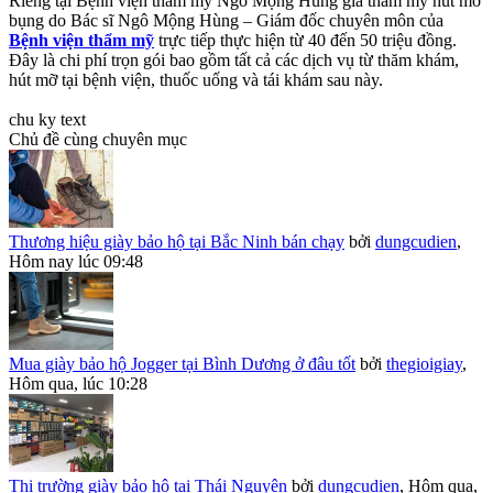
Riêng tại Bệnh viện thẩm mỹ Ngô Mộng Hùng giá thẩm mỹ hút mỡ
bụng do Bác sĩ Ngô Mộng Hùng – Giám đốc chuyên môn của
Bệnh viện thẩm mỹ
trực tiếp thực hiện từ 40 đến 50 triệu đồng.
Đây là chi phí trọn gói bao gồm tất cả các dịch vụ từ thăm khám,
hút mỡ tại bệnh viện, thuốc uống và tái khám sau này.
chu ky text
Chủ đề cùng chuyên mục
Thương hiệu giày bảo hộ tại Bắc Ninh bán chạy
bởi
dungcudien
,
Hôm nay lúc 09:48
Mua giày bảo hộ Jogger tại Bình Dương ở đâu tốt
bởi
thegioigiay
,
Hôm qua, lúc 10:28
Thị trường giày bảo hộ tại Thái Nguyên
bởi
dungcudien
,
Hôm qua,