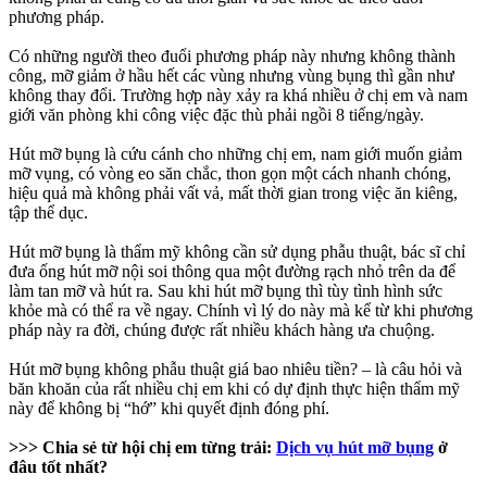
phương pháp.
Có những người theo đuổi phương pháp này nhưng không thành
công, mỡ giảm ở hầu hết các vùng nhưng vùng bụng thì gần như
không thay đổi. Trường hợp này xảy ra khá nhiều ở chị em và nam
giới văn phòng khi công việc đặc thù phải ngồi 8 tiếng/ngày.
Hút mỡ bụng là cứu cánh cho những chị em, nam giới muốn giảm
mỡ vụng, có vòng eo săn chắc, thon gọn một cách nhanh chóng,
hiệu quả mà không phải vất vả, mất thời gian trong việc ăn kiêng,
tập thể dục.
Hút mỡ bụng là thẩm mỹ không cần sử dụng phẫu thuật, bác sĩ chỉ
đưa ống hút mỡ nội soi thông qua một đường rạch nhỏ trên da để
làm tan mỡ và hút ra. Sau khi hút mỡ bụng thì tùy tình hình sức
khỏe mà có thể ra về ngay. Chính vì lý do này mà kể từ khi phương
pháp này ra đời, chúng được rất nhiều khách hàng ưa chuộng.
Hút mỡ bụng không phẫu thuật giá bao nhiêu tiền? – là câu hỏi và
băn khoăn của rất nhiều chị em khi có dự định thực hiện thẩm mỹ
này để không bị “hớ” khi quyết định đóng phí.
>>> Chia sẻ từ hội chị em từng trải:
Dịch vụ hút mỡ bụng
ở
đâu tốt nhất?