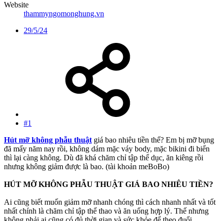
Website
thammyngomonghung.vn
29/5/24
#1
Hút mỡ không phẫu thuật
giá bao nhiêu tiền thế? Em bị mỡ bụng
đã mấy năm nay rồi, không dám mặc váy body, mặc bikini đi biển
thì lại càng không. Dù đã khá chăm chỉ tập thể dục, ăn kiêng rồi
nhưng không giảm được là bao. (tài khoản meBoBo)
HÚT MỠ KHÔNG PHẪU THUẬT GIÁ BAO NHIÊU TIỀN?
Ai cũng biết muốn giảm mỡ nhanh chóng thì cách nhanh nhất và tốt
nhất chính là chăm chỉ tập thể thao và ăn uống hợp lý. Thế nhưng
không phải ai cũng có đủ thời gian và sức khỏe để theo đuổi