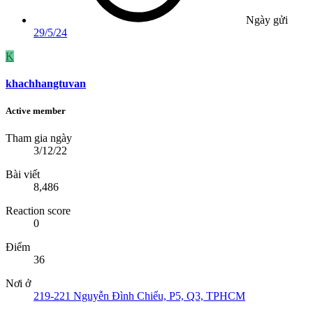
Ngày gửi
29/5/24
K
khachhangtuvan
Active member
Tham gia ngày
3/12/22
Bài viết
8,486
Reaction score
0
Điểm
36
Nơi ở
219-221 Nguyễn Đình Chiểu, P5, Q3, TPHCM