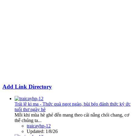
Add Link Directory
Trái lê ki ma - Thức quà ngọt ngào, bùi béo đánh thức ký ức
tuổi thơ ngày hè
Mỗi khi mùa hè ghé đến mang theo cái nắng chói chang, cơ
thể chúng ta...
traicayhp-12
Updated:
1/8/26