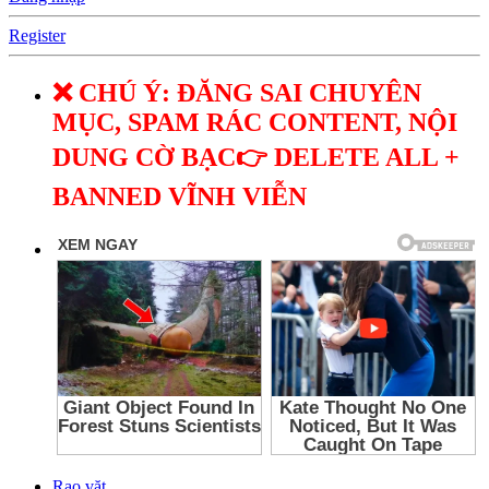
Register
❌ CHÚ Ý: ĐĂNG SAI CHUYÊN
MỤC, SPAM RÁC CONTENT, NỘI
DUNG CỜ BẠC👉 DELETE ALL +
BANNED VĨNH VIỄN
Rao vặt