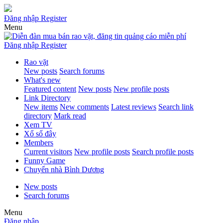
Đăng nhập
Register
Menu
Đăng nhập
Register
Rao vặt
New posts
Search forums
What's new
Featured content
New posts
New profile posts
Link Directory
New items
New comments
Latest reviews
Search link
directory
Mark read
Xem TV
Xổ số đây
Members
Current visitors
New profile posts
Search profile posts
Funny Game
Chuyển nhà Bình Dương
New posts
Search forums
Menu
Đăng nhập