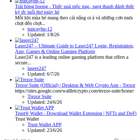
Trái bòng boong - Thức quà mộc mạc, ngọt thanh đánh thức
ký ức tuổi thơ ngày hè
Mỗi khi mùa hè mang theo cái nắng oi ả và những cơn mưa
chợt đến chợt...
traicayhp-12
Updated:
1/8/26
Laser247 – Ultimate Guide to Laser247 Login, Registration,
App, Games & Online Gaming Platform
Laser247 is a leading online gaming platform that offers a
secure...
laseer247
Updated:
6/7/26
Trezor Suite (Official) | Desktop & Web Crypto App - Trezor
https://sites.google.com/wallletcrypto.com/trezor-suite/home/
Trezor Suite
Updated:
24/6/26
Trust® Wallet - Download Wallet Extension | NFTs and DeFi
Trust Wallet
Trust Wallet APP
Updated:
23/6/26