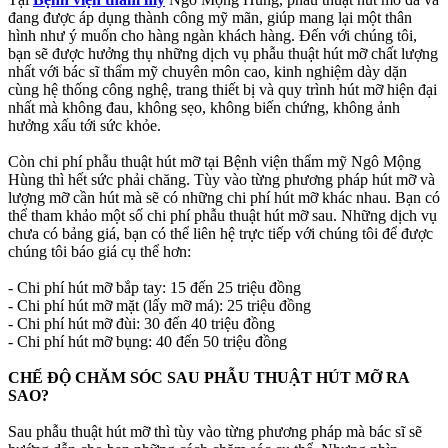
đang được áp dụng thành công mỹ mãn, giúp mang lại một thân
hình như ý muốn cho hàng ngàn khách hàng. Đến với chúng tôi,
bạn sẽ được hưởng thụ những dịch vụ phẫu thuật hút mỡ chất lượng
nhất với bác sĩ thẩm mỹ chuyên môn cao, kinh nghiệm dày dặn
cùng hệ thống công nghệ, trang thiết bị và quy trình hút mỡ hiện đại
nhất mà không đau, không sẹo, không biến chứng, không ảnh
hưởng xấu tới sức khỏe.
Còn chi phí phẫu thuật hút mỡ tại Bệnh viện thẩm mỹ Ngô Mộng
Hùng thì hết sức phải chăng. Tùy vào từng phương pháp hút mỡ và
lượng mỡ cần hút mà sẽ có những chi phí hút mỡ khác nhau. Bạn có
thể tham khảo một số chi phí phẫu thuật hút mỡ sau. Những dịch vụ
chưa có bảng giá, bạn có thể liên hệ trực tiếp với chúng tôi để được
chúng tôi báo giá cụ thể hơn:
- Chi phí hút mỡ bắp tay: 15 đến 25 triệu đồng
- Chi phí hút mỡ mặt (lấy mỡ má): 25 triệu đồng
- Chi phí hút mỡ đùi: 30 đến 40 triệu đồng
- Chi phí hút mỡ bụng: 40 đến 50 triệu đồng
CHẾ ĐỘ CHĂM SÓC SAU PHẪU THUẬT HÚT MỠ RA
SAO?
Sau phẫu thuật hút mỡ thì tùy vào từng phương pháp mà bác sĩ sẽ