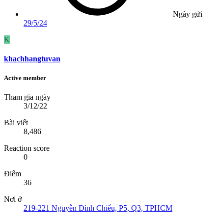
Ngày gửi
29/5/24
K
khachhangtuvan
Active member
Tham gia ngày
3/12/22
Bài viết
8,486
Reaction score
0
Điểm
36
Nơi ở
219-221 Nguyễn Đình Chiểu, P5, Q3, TPHCM