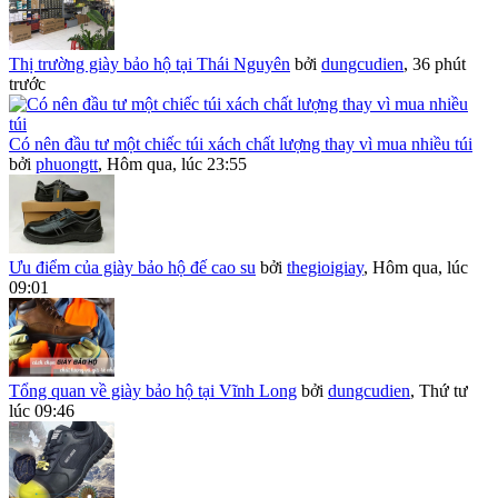
Thị trường giày bảo hộ tại Thái Nguyên
bởi
dungcudien
,
36 phút
trước
Có nên đầu tư một chiếc túi xách chất lượng thay vì mua nhiều túi
bởi
phuongtt
,
Hôm qua, lúc 23:55
Ưu điểm của giày bảo hộ đế cao su
bởi
thegioigiay
,
Hôm qua, lúc
09:01
Tổng quan về giày bảo hộ tại Vĩnh Long
bởi
dungcudien
,
Thứ tư
lúc 09:46