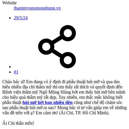
Website
thammyngomonghung.vn
29/5/24
#1
Chào bác sĩ! Em đang có ý định đi phẫu thuật hút mỡ và qua tìm
hiểu nhiều địa chỉ thẩm mỹ thì em thấy rất thích và quyết định đến
Bệnh viện thẩm mỹ Ngô Mộng Hùng bởi em thấy hút mỡ bên mình
cho hiệu quả thẩm mỹ rất đẹp. Tuy nhiên, em thắc mắc không biết
phẫu thuật
hút mỡ hết bao nhiêu tiền
cũng như chế độ chăm sóc
sau phẫu thuật hút mỡ ra sao? Mong bác sĩ tư vấn giúp em về những
vấn đề trên với ạ? Em cảm ơn! (Ái Chi, TP. Hồ Chí Minh).
Ái Chi thân mến!