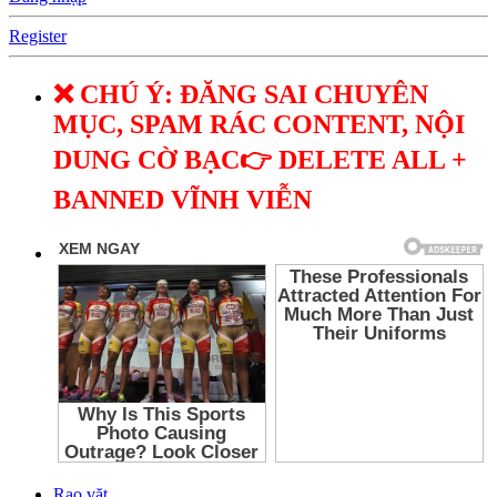
Register
❌ CHÚ Ý: ĐĂNG SAI CHUYÊN
MỤC, SPAM RÁC CONTENT, NỘI
DUNG CỜ BẠC👉 DELETE ALL +
BANNED VĨNH VIỄN
Rao vặt