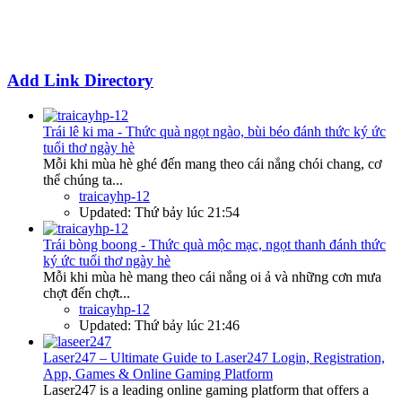
Add Link Directory
Trái lê ki ma - Thức quà ngọt ngào, bùi béo đánh thức ký ức
tuổi thơ ngày hè
Mỗi khi mùa hè ghé đến mang theo cái nắng chói chang, cơ
thể chúng ta...
traicayhp-12
Updated:
Thứ bảy lúc 21:54
Trái bòng boong - Thức quà mộc mạc, ngọt thanh đánh thức
ký ức tuổi thơ ngày hè
Mỗi khi mùa hè mang theo cái nắng oi ả và những cơn mưa
chợt đến chợt...
traicayhp-12
Updated:
Thứ bảy lúc 21:46
Laser247 – Ultimate Guide to Laser247 Login, Registration,
App, Games & Online Gaming Platform
Laser247 is a leading online gaming platform that offers a