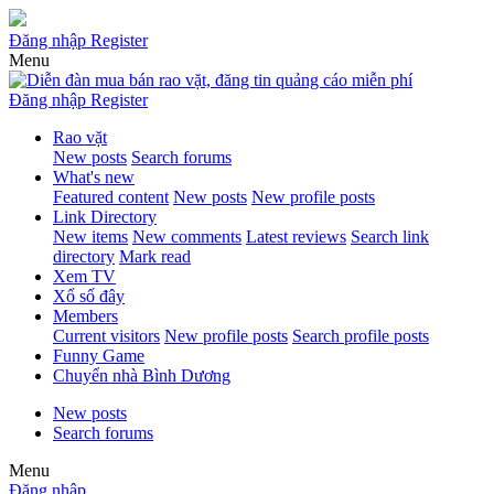
Đăng nhập
Register
Menu
Đăng nhập
Register
Rao vặt
New posts
Search forums
What's new
Featured content
New posts
New profile posts
Link Directory
New items
New comments
Latest reviews
Search link
directory
Mark read
Xem TV
Xổ số đây
Members
Current visitors
New profile posts
Search profile posts
Funny Game
Chuyển nhà Bình Dương
New posts
Search forums
Menu
Đăng nhập