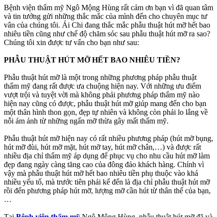
Bệnh viện thẩm mỹ Ngô Mộng Hùng rất cảm ơn bạn vì đã quan tâm
và tin tưởng gửi những thắc mắc của mình đến cho chuyên mục tư
vân của chúng tôi. Ái Chi đang thắc mắc phẫu thuật hút mỡ hết bao
nhiêu tiền cũng như chế độ chăm sóc sau phẫu thuật hút mỡ ra sao?
Chúng tôi xin được tư vấn cho bạn như sau:
PHẪU THUẬT HÚT MỠ HẾT BAO NHIÊU TIỀN?
Phẫu thuật hút mỡ là một trong những phương pháp phẫu thuật
thẩm mỹ đang rất được ưa chuộng hiện nay. Với những ưu điểm
vượt trội và tuyệt vời mà không phải phương pháp thẩm mỹ nào
hiện nay cũng có được, phẫu thuật hút mỡ giúp mang đến cho bạn
một thân hình thon gọn, đẹp tự nhiên và không còn phải lo lắng về
nỗi ám ảnh từ những ngấn mỡ thừa gây mất thẩm mỹ.
Phẫu thuật hút mỡ hiện nay có rất nhiều phương pháp (hút mỡ bụng,
hút mỡ đùi, hút mỡ mặt, hút mỡ tay, hút mỡ chân,…) và được rất
nhiều địa chỉ thẩm mỹ áp dụng để phục vụ cho nhu cầu hút mỡ làm
đẹp đang ngày càng tăng cao của đông đảo khách hàng. Chính vì
vậy mà phẫu thuật hút mỡ hết bao nhiêu tiền phụ thuộc vào khá
nhiều yếu tố, mà trước tiên phải kể đến là địa chỉ phẫu thuật hút mỡ
rồi đến phương pháp hút mỡ, lượng mỡ cần hút từ thân thể của bạn,
…
Tại
Bệnh viện thẩm mỹ
Ngô Mộng Hùng, phẫu thuật hút mỡ đã và