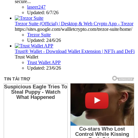
secure...
laseer247
Updated:
6/7/26
Trezor Suite (Official) | Desktop & Web Crypto App - Trezor
https://sites.google.com/wallletcrypto.com/trezor-suite/home/
Trezor Suite
Updated:
24/6/26
Trust® Wallet - Download Wallet Extension | NFTs and DeFi
Trust Wallet
Trust Wallet APP
Updated:
23/6/26