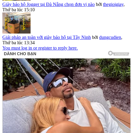
Giày bảo hộ Jogger tại Đà Nẵng chọn đơn vị nào
bởi
thegioigiay
,
Thứ ba lúc 15:10
Giải pháp an toàn với giày bảo hộ tại Tây Ninh
bởi
dungcudien
,
Thứ ba lúc 13:34
You must log in or register to reply here.