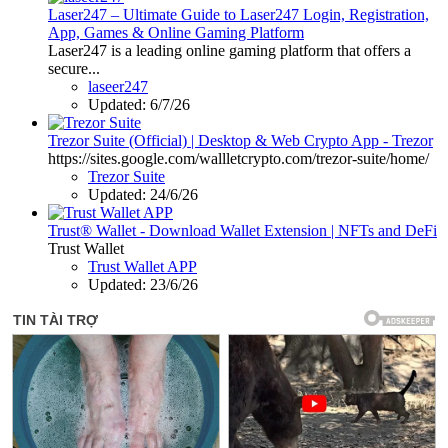
Laser247 – Ultimate Guide to Laser247 Login, Registration,
App, Games & Online Gaming Platform
Laser247 is a leading online gaming platform that offers a
secure...
laseer247
Updated:
6/7/26
Trezor Suite (Official) | Desktop & Web Crypto App - Trezor
https://sites.google.com/wallletcrypto.com/trezor-suite/home/
Trezor Suite
Updated:
24/6/26
Trust® Wallet - Download Wallet Extension | NFTs and DeFi
Trust Wallet
Trust Wallet APP
Updated:
23/6/26