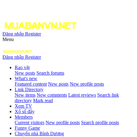
Đăng nhập
Register
Menu
Đăng nhập
Register
Rao vặt
New posts
Search forums
What's new
Featured content
New posts
New profile posts
Link Directory
New items
New comments
Latest reviews
Search link
directory
Mark read
Xem TV
Xổ số đây
Members
Current visitors
New profile posts
Search profile posts
Funny Game
Chuyển nhà Bình Dương