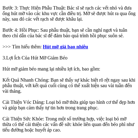
Bước 3: Thực Hiện Phẫu Thuật: Bác sĩ sẽ rạch các vết nhỏ và đưa
ống hút mỡ vào các khu vực cần điều trị. Mỡ sẽ được hút ra qua ống
này, sau đó các vết rạch sẽ được khâu lại.
Bước 4: Hồi Phục: Sau phẫu thuật, bạn sẽ cần nghỉ ngơi và tuân
theo chỉ dẫn của bác sĩ để đảm bảo quá trình hồi phục suôn sẻ.
>>> Tìm hiểu thêm:
Hút mỡ giá bao nhiêu
3.Lợi Ích Của Hút Mỡ Giảm Béo
Hút mỡ giảm béo mang lại nhiều lợi ích, bao gồm:
Kết Quả Nhanh Chóng: Bạn sẽ thấy sự khác biệt rõ rệt ngay sau khi
phẫu thuật, với kết quả cuối cùng có thể xuất hiện sau vài tuần đến
vài tháng.
Cải Thiện Vóc Dáng: Loại bỏ mỡ thừa giúp tạo hình cơ thể đẹp hơn
và giúp bạn cảm thấy tự tin hơn trong trang phục.
Cải Thiện Sức Khỏe: Trong một số trường hợp, việc loại bỏ mỡ
thừa có thể cải thiện các vấn đề sức khỏe liên quan đến béo phì như
tiểu đường hoặc huyết áp cao.