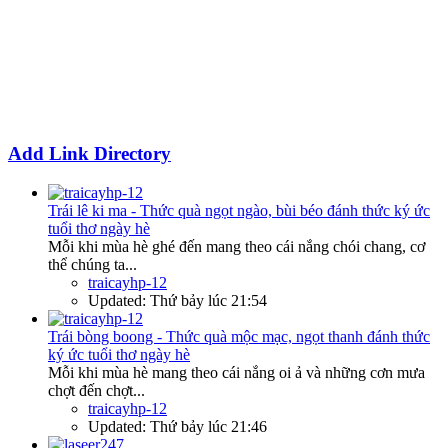
Add Link Directory
Trái lê ki ma - Thức quà ngọt ngào, bùi béo đánh thức ký ức
tuổi thơ ngày hè
Mỗi khi mùa hè ghé đến mang theo cái nắng chói chang, cơ
thể chúng ta...
traicayhp-12
Updated:
Thứ bảy lúc 21:54
Trái bòng boong - Thức quà mộc mạc, ngọt thanh đánh thức
ký ức tuổi thơ ngày hè
Mỗi khi mùa hè mang theo cái nắng oi ả và những cơn mưa
chợt đến chợt...
traicayhp-12
Updated:
Thứ bảy lúc 21:46