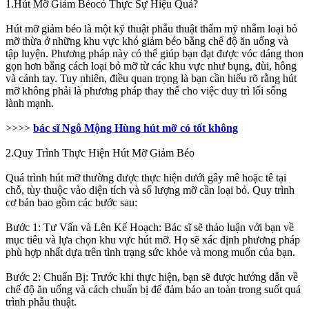
1.Hút Mỡ Giảm Béocó Thực Sự Hiệu Quả?
Hút mỡ giảm béo là một kỹ thuật phẫu thuật thẩm mỹ nhằm loại bỏ
mỡ thừa ở những khu vực khó giảm béo bằng chế độ ăn uống và
tập luyện. Phương pháp này có thể giúp bạn đạt được vóc dáng thon
gọn hơn bằng cách loại bỏ mỡ từ các khu vực như bụng, đùi, hông
và cánh tay. Tuy nhiên, điều quan trọng là bạn cần hiểu rõ rằng hút
mỡ không phải là phương pháp thay thế cho việc duy trì lối sống
lành mạnh.
>>>>
bác sĩ Ngô Mộng Hùng hút mỡ có tốt không
2.Quy Trình Thực Hiện Hút Mỡ Giảm Béo
Quá trình hút mỡ thường được thực hiện dưới gây mê hoặc tê tại
chỗ, tùy thuộc vào diện tích và số lượng mỡ cần loại bỏ. Quy trình
cơ bản bao gồm các bước sau:
Bước 1: Tư Vấn và Lên Kế Hoạch: Bác sĩ sẽ thảo luận với bạn về
mục tiêu và lựa chọn khu vực hút mỡ. Họ sẽ xác định phương pháp
phù hợp nhất dựa trên tình trạng sức khỏe và mong muốn của bạn.
Bước 2: Chuẩn Bị: Trước khi thực hiện, bạn sẽ được hướng dẫn về
chế độ ăn uống và cách chuẩn bị để đảm bảo an toàn trong suốt quá
trình phẫu thuật.