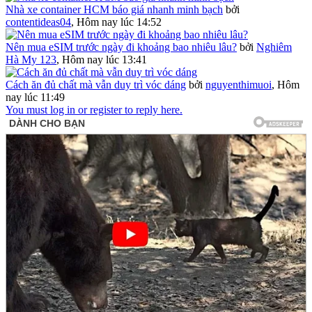
Nhà xe container HCM báo giá nhanh minh bạch
bởi
contentideas04
,
Hôm nay lúc 14:52
Nên mua eSIM trước ngày đi khoảng bao nhiêu lâu?
bởi
Nghiêm
Hà My 123
,
Hôm nay lúc 13:41
Cách ăn đủ chất mà vẫn duy trì vóc dáng
bởi
nguyenthimuoi
,
Hôm
nay lúc 11:49
You must log in or register to reply here.