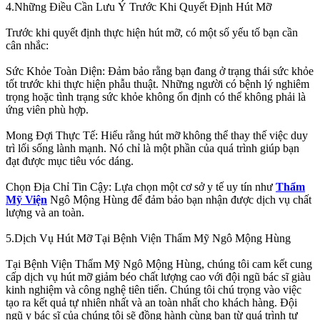
4.Những Điều Cần Lưu Ý Trước Khi Quyết Định Hút Mỡ
Trước khi quyết định thực hiện hút mỡ, có một số yếu tố bạn cần
cân nhắc:
Sức Khỏe Toàn Diện: Đảm bảo rằng bạn đang ở trạng thái sức khỏe
tốt trước khi thực hiện phẫu thuật. Những người có bệnh lý nghiêm
trọng hoặc tình trạng sức khỏe không ổn định có thể không phải là
ứng viên phù hợp.
Mong Đợi Thực Tế: Hiểu rằng hút mỡ không thể thay thế việc duy
trì lối sống lành mạnh. Nó chỉ là một phần của quá trình giúp bạn
đạt được mục tiêu vóc dáng.
Chọn Địa Chỉ Tin Cậy: Lựa chọn một cơ sở y tế uy tín như
Thẩm
Mỹ Viện
Ngô Mộng Hùng để đảm bảo bạn nhận được dịch vụ chất
lượng và an toàn.
5.Dịch Vụ Hút Mỡ Tại Bệnh Viện Thẩm Mỹ Ngô Mộng Hùng
Tại Bệnh Viện Thẩm Mỹ Ngô Mộng Hùng, chúng tôi cam kết cung
cấp dịch vụ hút mỡ giảm béo chất lượng cao với đội ngũ bác sĩ giàu
kinh nghiệm và công nghệ tiên tiến. Chúng tôi chú trọng vào việc
tạo ra kết quả tự nhiên nhất và an toàn nhất cho khách hàng. Đội
ngũ y bác sĩ của chúng tôi sẽ đồng hành cùng bạn từ quá trình tư