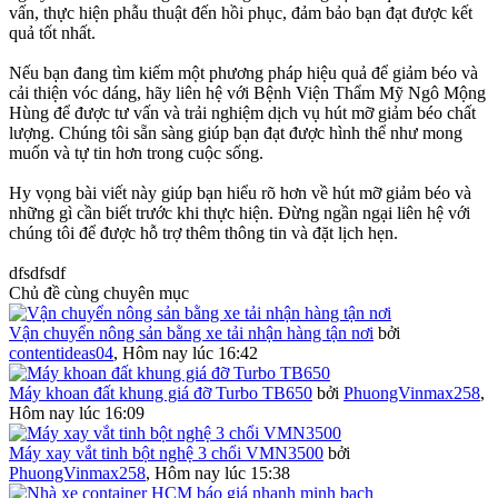
vấn, thực hiện phẫu thuật đến hồi phục, đảm bảo bạn đạt được kết
quả tốt nhất.
Nếu bạn đang tìm kiếm một phương pháp hiệu quả để giảm béo và
cải thiện vóc dáng, hãy liên hệ với Bệnh Viện Thẩm Mỹ Ngô Mộng
Hùng để được tư vấn và trải nghiệm dịch vụ hút mỡ giảm béo chất
lượng. Chúng tôi sẵn sàng giúp bạn đạt được hình thể như mong
muốn và tự tin hơn trong cuộc sống.
Hy vọng bài viết này giúp bạn hiểu rõ hơn về hút mỡ giảm béo và
những gì cần biết trước khi thực hiện. Đừng ngần ngại liên hệ với
chúng tôi để được hỗ trợ thêm thông tin và đặt lịch hẹn.
dfsdfsdf
Chủ đề cùng chuyên mục
Vận chuyển nông sản bằng xe tải nhận hàng tận nơi
bởi
contentideas04
,
Hôm nay lúc 16:42
Máy khoan đất khung giá đỡ Turbo TB650
bởi
PhuongVinmax258
,
Hôm nay lúc 16:09
Máy xay vắt tinh bột nghệ 3 chổi VMN3500
bởi
PhuongVinmax258
,
Hôm nay lúc 15:38