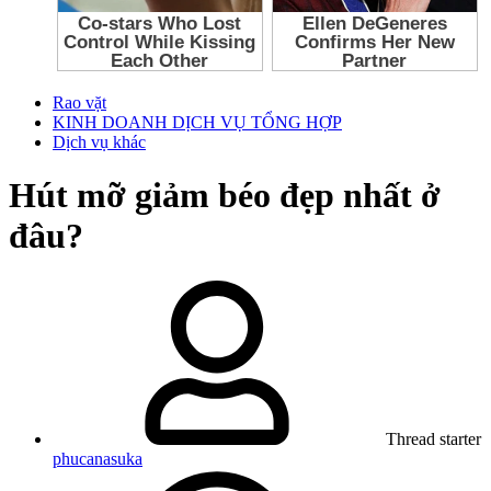
Rao vặt
KINH DOANH DỊCH VỤ TỔNG HỢP
Dịch vụ khác
Hút mỡ giảm béo đẹp nhất ở
đâu?
Thread starter
phucanasuka