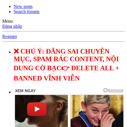
New posts
Search forums
Menu
Đăng nhập
Register
❌ CHÚ Ý: ĐĂNG SAI CHUYÊN
MỤC, SPAM RÁC CONTENT, NỘI
DUNG CỜ BẠC👉 DELETE ALL +
BANNED VĨNH VIỄN