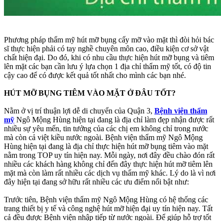
Phương pháp thẩm mỹ hút mỡ bụng cấy mỡ vào mặt thì đòi hỏi bác
sĩ thực hiện phải có tay nghề chuyên môn cao, điều kiện cơ sở vật
chất hiện đại. Do đó, khi có nhu cầu thực hiện hút mỡ bụng và tiêm
lên mặt các bạn cần lưu ý lựa chọn 1 địa chỉ thẩm mỹ tốt, có độ tin
cậy cao để có được kết quả tốt nhất cho mình các bạn nhé.
HÚT MỠ BỤNG TIÊM VÀO MẶT Ở ĐÂU TỐT?
Nằm ở vị trí thuận lợi dễ di chuyển của Quận 3,
Bệnh viện thẩm
mỹ
Ngô Mộng Hùng hiện tại đang là địa chỉ làm đẹp nhận được rất
nhiều sự yêu mến, tin tưởng của các chị em không chỉ trong nước
mà còn cả việt kiều nước ngoài. Bệnh viện thẩm mỹ Ngô Mộng
Hùng hiện tại đang là địa chỉ thực hiện hút mỡ bụng tiêm vào mặt
nằm trong TOP uy tín hiện nay. Mỗi ngày, nơi đây đều chào đón rất
nhiều các khách hàng không chỉ đến đây thực hiện hút mỡ tiêm lên
mặt mà còn làm rất nhiều các dịch vụ thẩm mỹ khác. Lý do là vì nơi
đây hiện tại đang sở hữu rất nhiều các ưu điểm nổi bật như:
Trước tiên, Bệnh viện thẩm mỹ Ngô Mộng Hùng có hệ thống các
trang thiết bị y tế và công nghệ hút mỡ hiện đại uy tín hiện nay. Tất
cả đều được Bệnh viện nhập tiếp từ nước ngoài. Để giúp hỗ trợ tốt