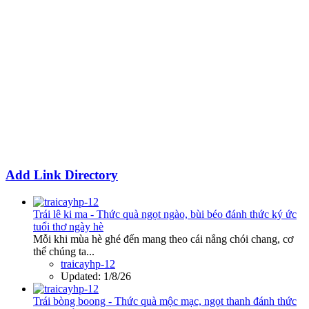
Add Link Directory
Trái lê ki ma - Thức quà ngọt ngào, bùi béo đánh thức ký ức
tuổi thơ ngày hè
Mỗi khi mùa hè ghé đến mang theo cái nắng chói chang, cơ
thể chúng ta...
traicayhp-12
Updated:
1/8/26
Trái bòng boong - Thức quà mộc mạc, ngọt thanh đánh thức