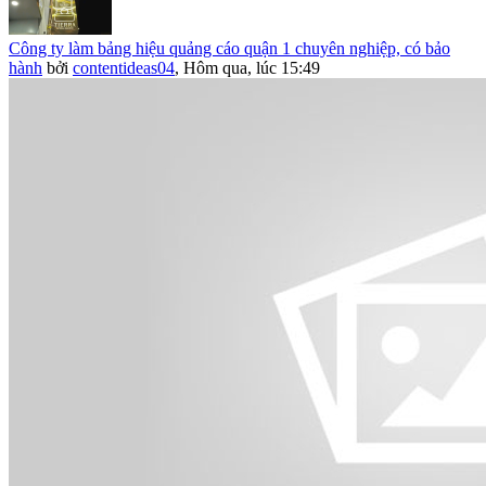
Công ty làm bảng hiệu quảng cáo quận 1 chuyên nghiệp, có bảo
hành
bởi
contentideas04
,
Hôm qua, lúc 15:49