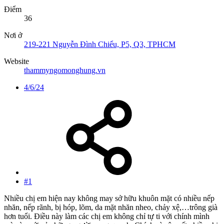
Điểm
36
Nơi ở
219-221 Nguyễn Đình Chiểu, P5, Q3, TPHCM
Website
thammyngomonghung.vn
4/6/24
#1
Nhiều chị em hiện nay không may sở hữu khuôn mặt có nhiều nếp
nhăn, nếp rãnh, bị hóp, lõm, da mặt nhăn nheo, chảy xệ,…trông già
hơn tuổi. Điều này làm các chị em không chỉ tự ti với chính mình