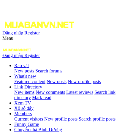
Đăng nhập
Register
Menu
Đăng nhập
Register
Rao vặt
New posts
Search forums
What's new
Featured content
New posts
New profile posts
Link Directory
New items
New comments
Latest reviews
Search link
directory
Mark read
Xem TV
Xổ số đây
Members
Current visitors
New profile posts
Search profile posts
Funny Game
Chuyển nhà Bình Dương