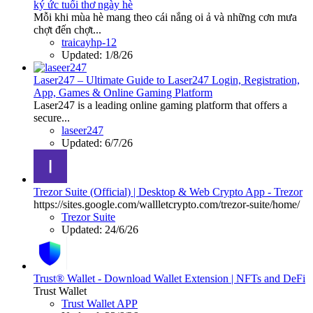
ký ức tuổi thơ ngày hè
Mỗi khi mùa hè mang theo cái nắng oi ả và những cơn mưa
chợt đến chợt...
traicayhp-12
Updated:
1/8/26
Laser247 – Ultimate Guide to Laser247 Login, Registration,
App, Games & Online Gaming Platform
Laser247 is a leading online gaming platform that offers a
secure...
laseer247
Updated:
6/7/26
Trezor Suite (Official) | Desktop & Web Crypto App - Trezor
https://sites.google.com/wallletcrypto.com/trezor-suite/home/
Trezor Suite
Updated:
24/6/26
Trust® Wallet - Download Wallet Extension | NFTs and DeFi
Trust Wallet
Trust Wallet APP