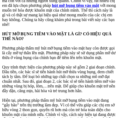
mà còn với cả những người xung quanh. Chính vì vậy, rất nhiều chị
em đã lựa chọn phương pháp
hút mỡ bụng tiêm vào mặt
với mong
muốn trẻ hóa được khuôn mặt của chính mình. Thế thì cách này là
gì và có thật sự mang lại hiệu quả như mong muốn của các chị em
hay không. Chúng ta hãy cũng khám phá trong bài viết này các bạn
nhé!
HÚT MỠ BỤNG TIÊM VÀO MẶT LÀ GÌ? CÓ HIỆU QUẢ
THẾ NÀO?
Phương pháp thẩm mỹ hút mỡ bụng tiêm vào mặt hay còn được gọi
là cấy mỡ tự thân lên mặt. Phương pháp này sẽ sử dụng phần mỡ dư
thừa ở vùng bụng của chính bạn để tiêm lên trên khuôn mặt.
Quy trình thực hiện của phương pháp này sẽ gồm 2 giai đoạn chính.
Đầu tiền, các bác sĩ sẽ tiến hành hút mỡ thừa vùng bụng, đem chiết
tách ly tâm. Để loại bỏ những tạp chất chọn ra những mô mỡ đạt
chuẩn nhất. Sau đó, giai đoạn 2, các bác sĩ sẽ tiến hành tiêm mỡ vào
những vùng bị hóp, lõm,…trên mặt. Để giúp cho khuôn mặt trở nên
đầy đặn, căng mịn, hài hòa và trẻ trung hơn hẳn.
Hiện tại, phương pháp thẩm mỹ hút mỡ bụng tiêm vào mặt đang
“gây bão” trên thị trường làm đẹp. Vì có thể vừa giúp các chị em sở
hữu vòng 2 thon gọn, quyến rũ hơn mà còn trẻ hóa toàn diện cho
khuôn mặt của mình nữa. Chính vì vậy, cách này hiện tại đang được