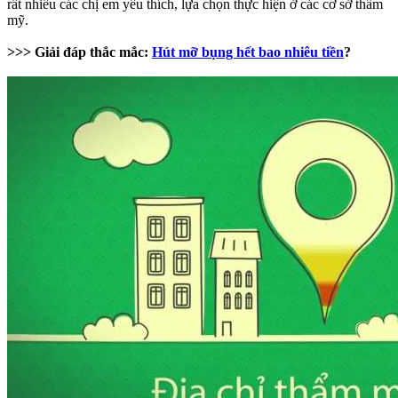
rất nhiều các chị em yêu thích, lựa chọn thực hiện ở các cơ sở thẩm
mỹ.
>>> Giải đáp thắc mắc:
Hút mỡ bụng hết bao nhiêu tiền
?