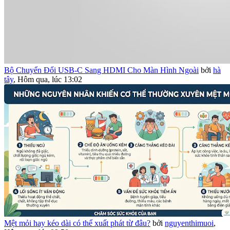
Bộ Chuyển Đổi USB-C Sang HDMI Cho Màn Hình Ngoài
bởi
hà
tây
,
Hôm qua, lúc 13:02
Mệt mỏi hay kéo dài có thể xuất phát từ đâu?
bởi
nguyenthimuoi
,