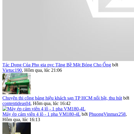
Tác Dụng Của Phụ gia pvc Tăng Bề Mặt Bóng Cho Ống
bởi
Vietuc190
,
Hôm qua, lúc 21:06
Chuyên thi công bảng hiệu khách sạn TP HCM nổi bật, thu hút
bởi
contentideas04
,
Hôm qua, lúc 16:42
Máy ép cám viên 4 lô - 1 pha VM180-4L
bởi
PhuongVinmax258
,
Hôm qua, lúc 16:13