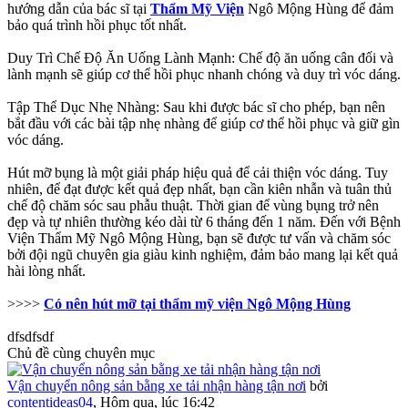
hướng dẫn của bác sĩ tại
Thẩm Mỹ Viện
Ngô Mộng Hùng để đảm
bảo quá trình hồi phục tốt nhất.
Duy Trì Chế Độ Ăn Uống Lành Mạnh: Chế độ ăn uống cân đối và
lành mạnh sẽ giúp cơ thể hồi phục nhanh chóng và duy trì vóc dáng.
Tập Thể Dục Nhẹ Nhàng: Sau khi được bác sĩ cho phép, bạn nên
bắt đầu với các bài tập nhẹ nhàng để giúp cơ thể hồi phục và giữ gìn
vóc dáng.
Hút mỡ bụng là một giải pháp hiệu quả để cải thiện vóc dáng. Tuy
nhiên, để đạt được kết quả đẹp nhất, bạn cần kiên nhẫn và tuân thủ
chế độ chăm sóc sau phẫu thuật. Thời gian để vùng bụng trở nên
đẹp và tự nhiên thường kéo dài từ 6 tháng đến 1 năm. Đến với Bệnh
Viện Thẩm Mỹ Ngô Mộng Hùng, bạn sẽ được tư vấn và chăm sóc
bởi đội ngũ chuyên gia giàu kinh nghiệm, đảm bảo mang lại kết quả
hài lòng nhất.
>>>>
Có nên hút mỡ tại thẩm mỹ viện Ngô Mộng Hùng
dfsdfsdf
Chủ đề cùng chuyên mục
Vận chuyển nông sản bằng xe tải nhận hàng tận nơi
bởi
contentideas04
,
Hôm qua, lúc 16:42