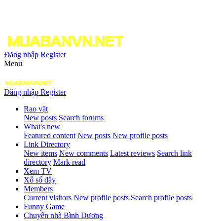
Đăng nhập
Register
Menu
Đăng nhập
Register
Rao vặt
New posts
Search forums
What's new
Featured content
New posts
New profile posts
Link Directory
New items
New comments
Latest reviews
Search link
directory
Mark read
Xem TV
Xổ số đây
Members
Current visitors
New profile posts
Search profile posts
Funny Game
Chuyển nhà Bình Dương