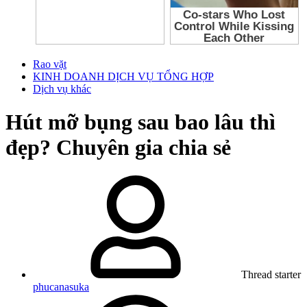
Rao vặt
KINH DOANH DỊCH VỤ TỔNG HỢP
Dịch vụ khác
Hút mỡ bụng sau bao lâu thì
đẹp? Chuyên gia chia sẻ
Thread starter
phucanasuka