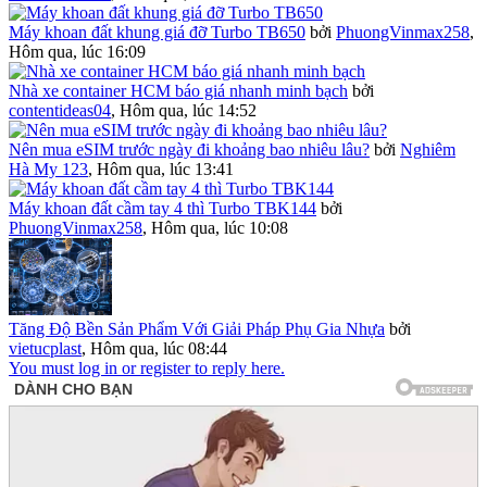
Máy khoan đất khung giá đỡ Turbo TB650
bởi
PhuongVinmax258
,
Hôm qua, lúc 16:09
Nhà xe container HCM báo giá nhanh minh bạch
bởi
contentideas04
,
Hôm qua, lúc 14:52
Nên mua eSIM trước ngày đi khoảng bao nhiêu lâu?
bởi
Nghiêm
Hà My 123
,
Hôm qua, lúc 13:41
Máy khoan đất cầm tay 4 thì Turbo TBK144
bởi
PhuongVinmax258
,
Hôm qua, lúc 10:08
Tăng Độ Bền Sản Phẩm Với Giải Pháp Phụ Gia Nhựa
bởi
vietucplast
,
Hôm qua, lúc 08:44
You must log in or register to reply here.