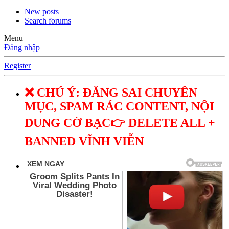
New posts
Search forums
Menu
Đăng nhập
Register
❌ CHÚ Ý: ĐĂNG SAI CHUYÊN
MỤC, SPAM RÁC CONTENT, NỘI
DUNG CỜ BẠC👉 DELETE ALL +
BANNED VĨNH VIỄN