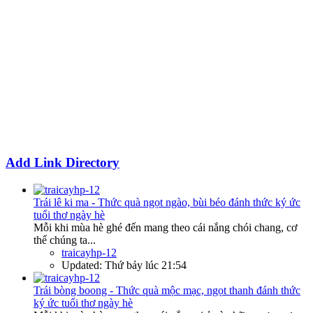
Add Link Directory
Trái lê ki ma - Thức quà ngọt ngào, bùi béo đánh thức ký ức
tuổi thơ ngày hè
Mỗi khi mùa hè ghé đến mang theo cái nắng chói chang, cơ
thể chúng ta...
traicayhp-12
Updated:
Thứ bảy lúc 21:54
Trái bòng boong - Thức quà mộc mạc, ngọt thanh đánh thức
ký ức tuổi thơ ngày hè