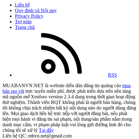
Liên hệ
Quy định và Nội quy
Privacy Policy
Trợ giúp
Trang chủ
RSS
MUABANVN.NET là website diễn đàn đăng tin quảng cáo
mua
bán rao vặt
trực tuyến miễn phí, được phát triển dựa trên nền tảng
mã nguồn mở Xenforo version 2.3.4 đang trong thời gian hoạt động
thử nghiệm. Thành viên BQT không phải là người bán hàng, chúng
tôi không chịu trách nhiệm bất kỳ nội dung nào do người dùng đăng
lên. Mọi giao dịch liên hệ trực tiếp với người đăng bài, nếu phát
hiện mọi hành vi đăng tin sai phạm, nội dung/sản phẩm nằm trong
danh mục cấm, vi phạm pháp luật vui lòng gửi đường link đó cho
chúng tôi sẽ xử lý
Tại đây
Liên hệ QC: mbvn.net@gmail.com