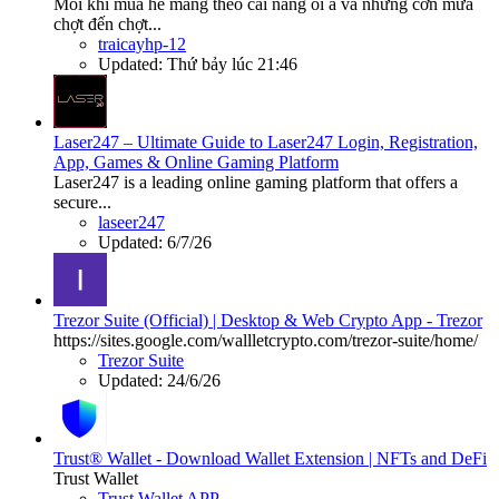
Mỗi khi mùa hè mang theo cái nắng oi ả và những cơn mưa
chợt đến chợt...
traicayhp-12
Updated:
Thứ bảy lúc 21:46
Laser247 – Ultimate Guide to Laser247 Login, Registration,
App, Games & Online Gaming Platform
Laser247 is a leading online gaming platform that offers a
secure...
laseer247
Updated:
6/7/26
Trezor Suite (Official) | Desktop & Web Crypto App - Trezor
https://sites.google.com/wallletcrypto.com/trezor-suite/home/
Trezor Suite
Updated:
24/6/26
Trust® Wallet - Download Wallet Extension | NFTs and DeFi
Trust Wallet
Trust Wallet APP