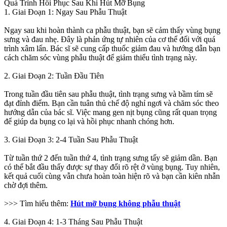
Quá Trình Hồi Phục Sau Khi Hút Mỡ Bụng
1. Giai Đoạn 1: Ngay Sau Phẫu Thuật
Ngay sau khi hoàn thành ca phẫu thuật, bạn sẽ cảm thấy vùng bụng
sưng và đau nhẹ. Đây là phản ứng tự nhiên của cơ thể đối với quá
trình xâm lấn. Bác sĩ sẽ cung cấp thuốc giảm đau và hướng dẫn bạn
cách chăm sóc vùng phẫu thuật để giảm thiểu tình trạng này.
2. Giai Đoạn 2: Tuần Đầu Tiên
Trong tuần đầu tiên sau phẫu thuật, tình trạng sưng và bầm tím sẽ
đạt đỉnh điểm. Bạn cần tuân thủ chế độ nghỉ ngơi và chăm sóc theo
hướng dẫn của bác sĩ. Việc mang gen nịt bụng cũng rất quan trọng
để giúp da bụng co lại và hồi phục nhanh chóng hơn.
3. Giai Đoạn 3: 2-4 Tuần Sau Phẫu Thuật
Từ tuần thứ 2 đến tuần thứ 4, tình trạng sưng tấy sẽ giảm dần. Bạn
có thể bắt đầu thấy được sự thay đổi rõ rệt ở vùng bụng. Tuy nhiên,
kết quả cuối cùng vẫn chưa hoàn toàn hiện rõ và bạn cần kiên nhẫn
chờ đợi thêm.
>>> Tìm hiểu thêm:
Hút mỡ bụng không phẫu thuật
4. Giai Đoạn 4: 1-3 Tháng Sau Phẫu Thuật