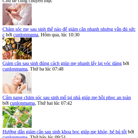
Chủ đề cùng chuyên mục
Chăm sóc mẹ sau sinh thế nào để giảm cân nhanh nhưng vẫn đủ sức
c
bởi
cunlonmama
,
Hôm qua, lúc 10:30
Giảm cân sau sinh đúng cách giúp mẹ nhanh lấy lại vóc dáng
bởi
cunlonmama
,
Thứ ba lúc 07:48
Cẩm nang chăm sóc sau sinh mổ tại nhà giúp mẹ hồi phục an toàn
bởi
cunlonmama
,
Thứ hai lúc 07:42
Hướng dẫn giảm cân sau sinh khoa học giúp mẹ khỏe, bé bú tốt
bởi
cunlonmama
,
Thứ bảy lúc 09:51