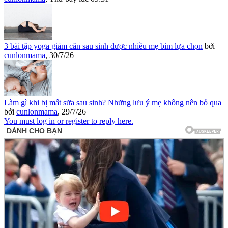
3 bài tập yoga giảm cân sau sinh được nhiều mẹ bỉm lựa chọn
bởi
cunlonmama
,
30/7/26
Làm gì khi bị mất sữa sau sinh? Những lưu ý mẹ không nên bỏ qua
bởi
cunlonmama
,
29/7/26
You must log in or register to reply here.