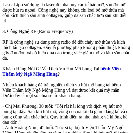
Laser Lipo sử dụng tia laser để phá hủy các tế bào mỡ, sau đó mỡ
được hút ra ngoài. Công nghệ này không chỉ loại bỏ mỡ thừa mà
còn kích thích sản sinh collagen, giúp da săn chắc hơn sau khi điều
trị.
3. Công Nghệ RF (Radio Frequency)
RF là công nghệ sử dụng sóng radio để đốt cháy mỡ thừa và kích
thích tái tạo collagen. Đây là phương pháp không phẫu thuật, không
gây đau đớn và có hiệu quả cao trong việc giảm mỡ và làm săn chắc
da.
Khách Hàng Nói Gì Về Dịch Vụ Hút Mỡ bụng Tại
bệnh Viện
Thẩm Mỹ Ngô Mộng Hùng
?
Nhiều khách hàng đã trải nghiệm dịch vụ hút mỡ bụng tại bệnh
Viện Thẩm Mỹ Ngô Mộng Hùng và đạt được kết quả mỹ mãn.
Dưới đây là một số chia sẻ từ khách hàng:
- Chị Mai Phương, 30 tuổi: "Tôi rất hài lòng với dịch vụ hút mỡ
bụng tại đây. Sau khi hút mỡ, vòng eo của tôi đã giảm đáng kể và da
bụng cũng săn chắc hơn. Quy trình diễn ra nhẹ nhàng và không hề
đau đớn."
- Anh Hoàng Nam, 45 tuổi: "bác sĩ tại bệnh Viện Thẩm Mỹ Ngô
Mộng Hùng rất tận tâm và chuyên nghiệp. Sau khi hút mỡ, tôi cảm