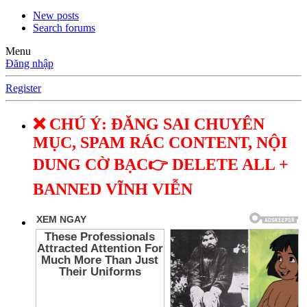
New posts
Search forums
Menu
Đăng nhập
Register
❌ CHÚ Ý: ĐĂNG SAI CHUYÊN
MỤC, SPAM RÁC CONTENT, NỘI
DUNG CỜ BẠC👉 DELETE ALL +
BANNED VĨNH VIỄN