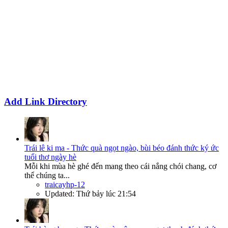
Add Link Directory
Trái lê ki ma - Thức quà ngọt ngào, bùi béo đánh thức ký ức
tuổi thơ ngày hè
Mỗi khi mùa hè ghé đến mang theo cái nắng chói chang, cơ
thể chúng ta...
traicayhp-12
Updated:
Thứ bảy lúc 21:54