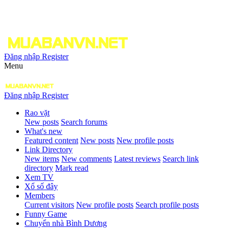
Đăng nhập
Register
Menu
Đăng nhập
Register
Rao vặt
New posts
Search forums
What's new
Featured content
New posts
New profile posts
Link Directory
New items
New comments
Latest reviews
Search link
directory
Mark read
Xem TV
Xổ số đây
Members
Current visitors
New profile posts
Search profile posts
Funny Game
Chuyển nhà Bình Dương