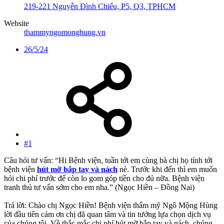
219-221 Nguyễn Đình Chiểu, P5, Q3, TPHCM
Website
thammyngomonghung.vn
26/5/24
#1
Câu hỏi tư vấn: “Hi Bệnh viện, tuần tới em cùng bà chị họ tính tới
bệnh viện
hút mỡ bắp tay và nách
nè. Trước khi đến thì em muốn
hỏi chi phí trước để còn lo gom góp tiền cho đủ nữa. Bệnh viện
tranh thủ tư vấn sớm cho em nha.” (Ngọc Hiền – Đồng Nai)
Trả lời: Chào chị Ngọc Hiền! Bệnh viện thẩm mỹ Ngô Mộng Hùng
lời đầu tiên cảm ơn chị đã quan tâm và tin tưởng lựa chọn dịch vụ
của chúng tôi. Về thắc mắc chi phí hút mỡ bắp tay và nách, chúng