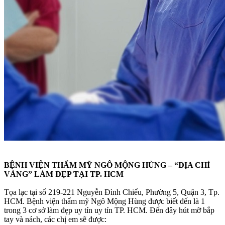
BỆNH VIỆN THẨM MỸ NGÔ MỘNG HÙNG – “ĐỊA CHỈ
VÀNG” LÀM ĐẸP TẠI TP. HCM
Tọa lạc tại số 219-221 Nguyễn Đình Chiểu, Phường 5, Quận 3, Tp.
HCM. Bệnh viện thẩm mỹ Ngô Mộng Hùng được biết đến là 1
trong 3 cơ sở làm đẹp uy tín uy tín TP. HCM. Đến đây hút mỡ bắp
tay và nách, các chị em sẽ được: