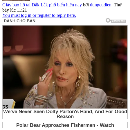
Giày bảo hộ tại Đắk Lắk phổ biến hiện nay
bởi
dungcudien
,
Thứ
bảy lúc 11:21
You must log in or register to reply here.