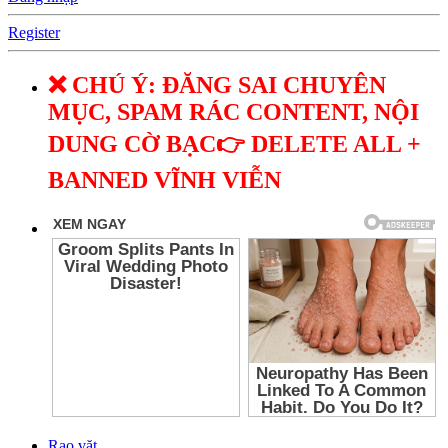
Register
❌ CHÚ Ý: ĐĂNG SAI CHUYÊN
MỤC, SPAM RÁC CONTENT, NỘI
DUNG CỜ BẠC👉 DELETE ALL +
BANNED VĨNH VIỄN
Rao vặt