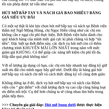
tôi xin phép được tư vấn như sau:
HÚT MỠ BẮP TAY VÀ NÁCH GIÁ BAO NHIÊU? BẢNG
GIÁ SIÊU ƯU ĐÃI
Có một sự thật là khi lựa chọn hút mỡ bắp tay và nách tại Bệnh viện
thẩm mỹ Ngô Mộng Hùng, chị Ngọc Hiền cũng như các chị em
không cần e ngại chi phí thực hiện. Bởi Bệnh viện luôn dành cho
quý khách hàng của mình mức giá cực kì phải chăng và hợp “túi
tiền”. Đặc biệt tại thời điểm này, các dịch vụ hút mỡ còn có thêm
chương trình KHUYẾN MÃI LỚN NHẤT trong năm với mức
giảm giá KHỦNG. Có thể giúp các nàng tiết kiệm chi phí tối đa.
Hấp dẫn quá phải không nào!
Với số lượng áp dụng có hạn, các chị em hãy nhanh tay đăng ký giữ
suất ưu đãi cho mình ngay bây giờ nhé. Dưới đây là bảng giá hút
mỡ bắp tay và nách chi tiết và cách thức đăng ký vô cùng đơn giản:
Không dừng lại ở đó, dịch vụ hút mỡ bắp tay và nách của Bệnh
viện còn “ ghi điểm” với chất lượng dịch vụ cao cấp cùng hàng loạt
ưu điểm nổi trội. Cụ thể hơn chúng ta sẽ cùng nhau tìm hiểu trong
phần tiếp theo.
>>> Chuyên gia giải đáp:
Hút mỡ bụng dưới
được thực hiện