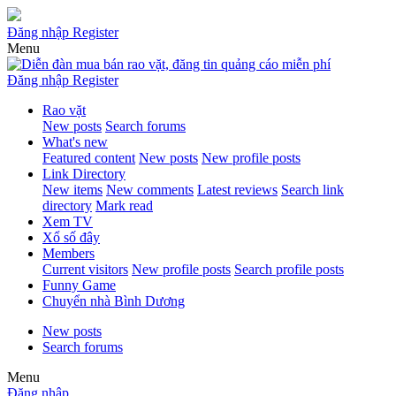
Đăng nhập
Register
Menu
Đăng nhập
Register
Rao vặt
New posts
Search forums
What's new
Featured content
New posts
New profile posts
Link Directory
New items
New comments
Latest reviews
Search link
directory
Mark read
Xem TV
Xổ số đây
Members
Current visitors
New profile posts
Search profile posts
Funny Game
Chuyển nhà Bình Dương
New posts
Search forums
Menu
Đăng nhập