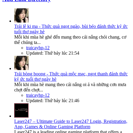
Trái lê ki ma - Thức quà ngọt ngào, bùi béo đánh thức ký ức
tuổi thơ ngày hè
Mỗi khi mùa hè ghé đến mang theo cái nắng chói chang, cơ
thể chúng ta...
traicayhp-12
Updated:
Thứ bảy lúc 21:54
Trái bòng boong - Thức quà mộc mạc, ngọt thanh đánh thức
ký ức tuổi thơ ngày hè
Mỗi khi mùa hè mang theo cái nắng oi ả và những cơn mưa
chợt đến chợt...
traicayhp-12
Updated:
Thứ bảy lúc 21:46
Laser247 – Ultimate Guide to Laser247 Login, Registration,
App, Games & Online Gaming Platform
Laser247 is a leading online gaming platform that offers a