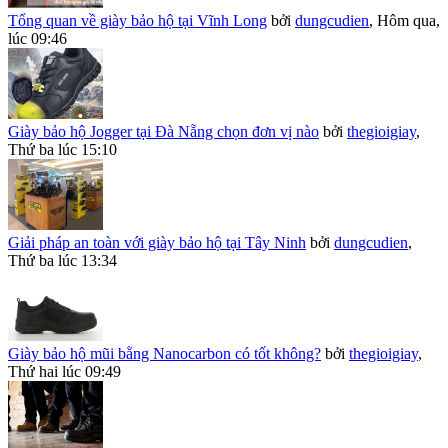
Tổng quan về giày bảo hộ tại Vĩnh Long
bởi
dungcudien
,
Hôm qua,
lúc 09:46
Giày bảo hộ Jogger tại Đà Nẵng chọn đơn vị nào
bởi
thegioigiay
,
Thứ ba lúc 15:10
Giải pháp an toàn với giày bảo hộ tại Tây Ninh
bởi
dungcudien
,
Thứ ba lúc 13:34
Giày bảo hộ mũi bằng Nanocarbon có tốt không?
bởi
thegioigiay
,
Thứ hai lúc 09:49