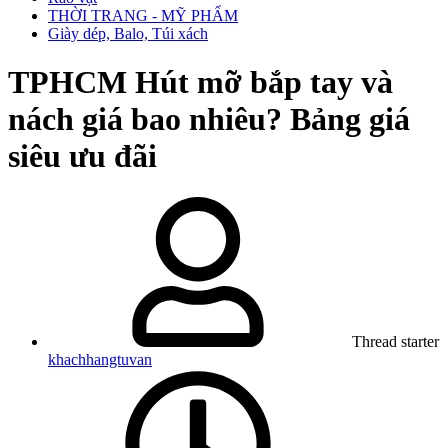
THỜI TRANG - MỸ PHẨM
Giày dép, Balo, Túi xách
TPHCM
Hút mỡ bắp tay và
nách giá bao nhiêu? Bảng giá
siêu ưu đãi
Thread starter
khachhangtuvan