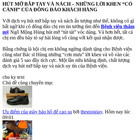
HÚT MỠ BẮP TAY VÀ NÁCH – NHỮNG LỜI KHEN “CÓ
CÁNH” CỦA ĐÔNG ĐẢO KHÁCH HÀNG
Với dịch vụ hút mỡ bắp tay và nách ấn tượng như thế, không có gì
bất ngờ khi có đông đảo chị em tin tưởng tìm đến
Bệnh viện thẩm
mỹ
Ngô Mộng Hùng hút mỡ “tút tát” vóc dáng. Và hơn hết, tất cả
chị em đều bày tỏ sự hài lòng vô cùng với kết quả nhận được.
Bằng chứng là hội chị em không ngừng dành tặng cho Bệnh viện
cũng như Bác sĩ Hùng những “cơn mưa” lời khen và vô vàn các
đánh giá 5 sao đầy tích cực. Một lần nữa khẳng định, chất lượng
dịch vụ hút mỡ bắp tay và nách uy tín của Bệnh viện.
chu ky text
Chủ đề cùng chuyên mục
Ưu điểm của giày bảo hộ đế cao su
bởi
thegioigiay
,
Hôm nay lúc
09:01