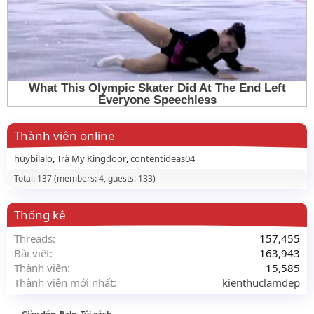
Thành viên online
huybilalo
Trà My Kingdoor
contentideas04
Total: 137 (members: 4, guests: 133)
Thống kê
Threads
157,455
Bài viết
163,943
Thành viên
15,585
Thành viên mới nhất
kienthuclamdep
Giày dép, Balo, Túi xách