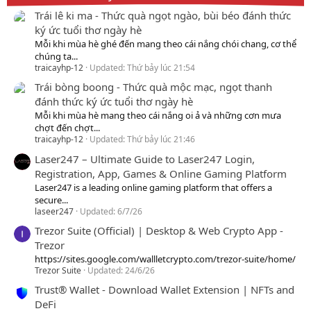
Trái lê ki ma - Thức quà ngọt ngào, bùi béo đánh thức
ký ức tuổi thơ ngày hè
Mỗi khi mùa hè ghé đến mang theo cái nắng chói chang, cơ thể
chúng ta...
traicayhp-12
Updated:
Thứ bảy lúc 21:54
Trái bòng boong - Thức quà mộc mạc, ngọt thanh
đánh thức ký ức tuổi thơ ngày hè
Mỗi khi mùa hè mang theo cái nắng oi ả và những cơn mưa
chợt đến chợt...
traicayhp-12
Updated:
Thứ bảy lúc 21:46
Laser247 – Ultimate Guide to Laser247 Login,
Registration, App, Games & Online Gaming Platform
Laser247 is a leading online gaming platform that offers a
secure...
laseer247
Updated:
6/7/26
Trezor Suite (Official) | Desktop & Web Crypto App -
Trezor
https://sites.google.com/wallletcrypto.com/trezor-suite/home/
Trezor Suite
Updated:
24/6/26
Trust® Wallet - Download Wallet Extension | NFTs and
DeFi