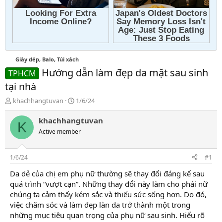
Giày dép, Balo, Túi xách
Hướng dẫn làm đẹp da mặt sau sinh
TPHCM
tại nhà
T
N
khachhangtuvan
1/6/24
h
g
r
à
khachhangtuvan
K
e
y
Active member
a
g
d
ử
s
i
1/6/24
#1
t
a
Da dẻ của chị em phụ nữ thường sẽ thay đổi đáng kể sau
r
quá trình “vượt cạn”. Những thay đổi này làm cho phái nữ
t
chúng ta cảm thấy kém sắc và thiếu sức sống hơn. Do đó,
e
việc chăm sóc và làm đẹp làn da trở thành một trong
r
những mục tiêu quan trọng của phụ nữ sau sinh. Hiểu rõ