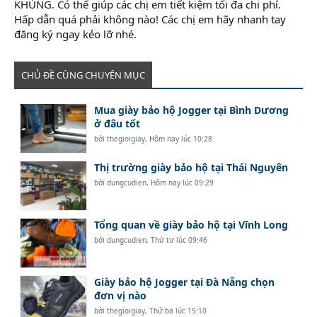
KHỦNG. Có thể giúp các chị em tiết kiệm tối đa chi phí.
Hấp dẫn quá phải không nào! Các chị em hãy nhanh tay
đăng ký ngay kẻo lỡ nhé.
CHỦ ĐỀ CÙNG CHUYÊN MỤC
Mua giày bảo hộ Jogger tại Bình Dương
ở đâu tốt
bởi
thegioigiay
,
Hôm nay lúc 10:28
Thị trường giày bảo hộ tại Thái Nguyên
bởi
dungcudien
,
Hôm nay lúc 09:29
Tổng quan về giày bảo hộ tại Vĩnh Long
bởi
dungcudien
,
Thứ tư lúc 09:46
Giày bảo hộ Jogger tại Đà Nẵng chọn
đơn vị nào
bởi
thegioigiay
,
Thứ ba lúc 15:10