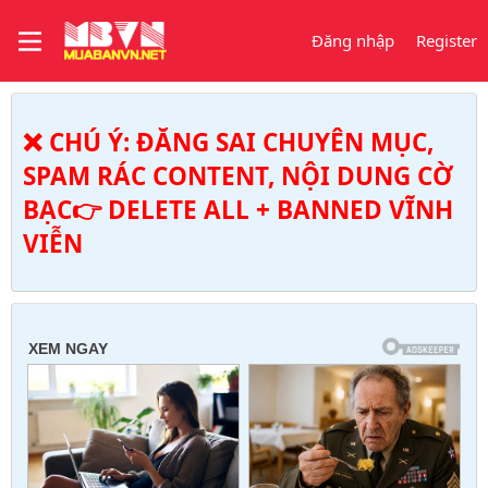
Đăng nhập
Register
❌ CHÚ Ý: ĐĂNG SAI CHUYÊN MỤC,
SPAM RÁC CONTENT, NỘI DUNG CỜ
BẠC👉 DELETE ALL + BANNED VĨNH
VIỄN