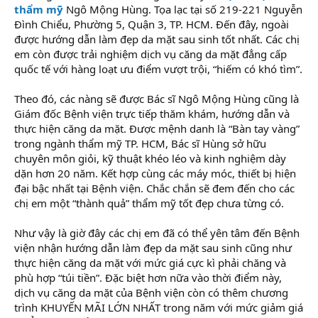
thẩm mỹ
Ngô Mộng Hùng. Tọa lạc tại số 219-221 Nguyễn
Đình Chiểu, Phường 5, Quận 3, TP. HCM. Đến đây, ngoài
được hướng dẫn làm đẹp da mặt sau sinh tốt nhất. Các chị
em còn được trải nghiệm dịch vụ căng da mặt đẳng cấp
quốc tế với hàng loạt ưu điểm vượt trội, “hiếm có khó tìm”.
Theo đó, các nàng sẽ được Bác sĩ Ngô Mộng Hùng cũng là
Giám đốc Bệnh viện trực tiếp thăm khám, hướng dẫn và
thực hiện căng da mặt. Được mệnh danh là “Bàn tay vàng”
trong ngành thẩm mỹ TP. HCM, Bác sĩ Hùng sở hữu
chuyên môn giỏi, kỹ thuật khéo léo và kinh nghiệm dày
dặn hơn 20 năm. Kết hợp cùng các máy móc, thiết bị hiện
đại bậc nhất tại Bệnh viện. Chắc chắn sẽ đem đến cho các
chị em một “thành quả” thẩm mỹ tốt đẹp chưa từng có.
Như vậy là giờ đây các chị em đã có thể yên tâm đến Bệnh
viện nhận hướng dẫn làm đẹp da mặt sau sinh cũng như
thực hiện căng da mặt với mức giá cực kì phải chăng và
phù hợp “túi tiền”. Đặc biệt hơn nữa vào thời điểm này,
dịch vụ căng da mặt của Bệnh viện còn có thêm chương
trình KHUYẾN MÃI LỚN NHẤT trong năm với mức giảm giá