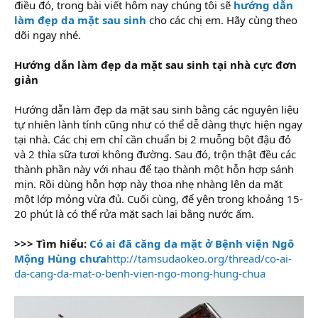
điều đó, trong bài viết hôm nay chúng tôi sẽ
hướng dẫn
làm đẹp da mặt sau sinh
cho các chị em. Hãy cùng theo
dõi ngay nhé.
Hướng dẫn làm đẹp da mặt sau sinh tại nhà cực đơn
giản
Hướng dẫn làm đẹp da mặt sau sinh bằng các nguyên liệu
tự nhiên lành tính cũng như có thể dễ dàng thực hiện ngay
tại nhà. Các chị em chỉ cần chuẩn bị 2 muỗng bột đậu đỏ
và 2 thìa sữa tươi không đường. Sau đó, trộn thật đều các
thành phần này với nhau để tạo thành một hỗn hợp sánh
mịn. Rồi dùng hỗn hợp này thoa nhẹ nhàng lên da mặt
một lớp mỏng vừa đủ. Cuối cùng, để yên trong khoảng 15-
20 phút là có thể rửa mặt sạch lại bằng nước ấm.
>>> Tìm hiểu:
Có ai đã căng da mặt ở Bệnh viện Ngô
Mộng Hùng chưa
http://tamsudaokeo.org/thread/co-ai-
da-cang-da-mat-o-benh-vien-ngo-mong-hung-chua