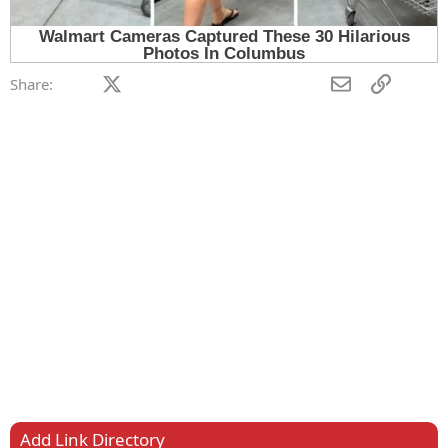
Facebook
X (Twitter)
LinkedIn
Reddit
Pinterest
Tumblr
WhatsApp
Email
Link
Share:
Add Link Directory