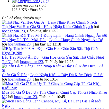
gà nguyên con (2).jpg
126.8 KB · Đọc: 50
Chủ đề cùng chuyên mục
Thịt Nạc Vai Heo Giá Sỉ – Hàng Nhập Khẩu Chính Ngạch
bởi
hoangnhan123
,
Hôm qua, lúc 10:48
Thịt Nạc Đùi Trâu M41 Đông Lạnh – Hàng Chính Ngạch Ấn Độ
bởi
hoangnhan123
,
Thứ bảy lúc 13:18
Bắp Trâu M60S Ấn Độ – Gân Hoa Giòn Sần Sật, Thịt Chắc Ngọt
Tự Nhi
bởi
hoangnhan123
,
Thứ bảy lúc 12:23
Chân Gà Ý Đông Lạnh Nhập Khẩu – Đầy Đủ Kiểm Dịch, Giá Sỉ
bởi
hoangnhan123
,
Thứ tư lúc 10:57
Mua Tỏi Gà Ở Đâu Uy Tín? Chuyên Cung Cấp Tỏi Gà Nhập Khẩu
Mỹ
bởi
hoangnhan123
,
Thứ tư lúc 10:45