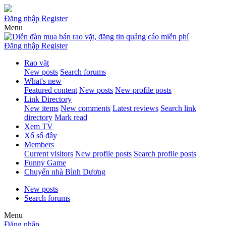
Đăng nhập
Register
Menu
Đăng nhập
Register
Rao vặt
New posts
Search forums
What's new
Featured content
New posts
New profile posts
Link Directory
New items
New comments
Latest reviews
Search link
directory
Mark read
Xem TV
Xổ số đây
Members
Current visitors
New profile posts
Search profile posts
Funny Game
Chuyển nhà Bình Dương
New posts
Search forums
Menu
Đăng nhập