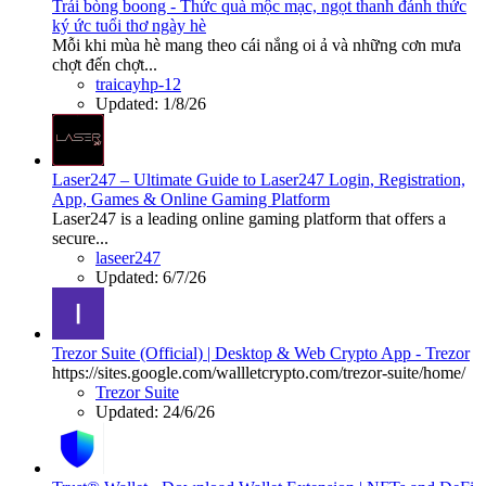
Trái bòng boong - Thức quà mộc mạc, ngọt thanh đánh thức
ký ức tuổi thơ ngày hè
Mỗi khi mùa hè mang theo cái nắng oi ả và những cơn mưa
chợt đến chợt...
traicayhp-12
Updated:
1/8/26
Laser247 – Ultimate Guide to Laser247 Login, Registration,
App, Games & Online Gaming Platform
Laser247 is a leading online gaming platform that offers a
secure...
laseer247
Updated:
6/7/26
Trezor Suite (Official) | Desktop & Web Crypto App - Trezor
https://sites.google.com/wallletcrypto.com/trezor-suite/home/
Trezor Suite
Updated:
24/6/26