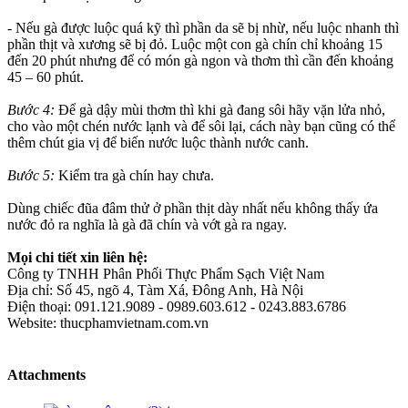
- Nếu gà được luộc quá kỹ thì phần da sẽ bị nhừ, nếu luộc nhanh thì
phần thịt và xương sẽ bị đỏ. Luộc một con gà chín chỉ khoảng 15
đến 20 phút nhưng để có món gà ngon và thơm thì cần đến khoảng
45 – 60 phút.
Bước 4:
Để gà dậy mùi thơm thì khi gà đang sôi hãy vặn lửa nhỏ,
cho vào một chén nước lạnh và để sôi lại, cách này bạn cũng có thể
thêm chút gia vị để biến nước luộc thành nước canh.
Bước 5:
Kiểm tra gà chín hay chưa.
Dùng chiếc đũa đâm thử ở phần thịt dày nhất nếu không thấy ứa
nước đỏ ra nghĩa là gà đã chín và vớt gà ra ngay.
Mọi chi tiết xin liên hệ:
Công ty TNHH Phân Phối Thực Phẩm Sạch Việt Nam
Địa chỉ: Số 45, ngõ 4, Tàm Xá, Đông Anh, Hà Nội
Điện thoại: 091.121.9089 - 0989.603.612 - 0243.883.6786
Website: thucphamvietnam.com.vn
Attachments