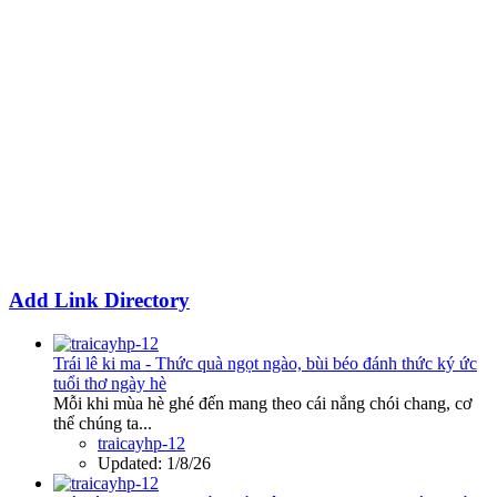
Add Link Directory
Trái lê ki ma - Thức quà ngọt ngào, bùi béo đánh thức ký ức
tuổi thơ ngày hè
Mỗi khi mùa hè ghé đến mang theo cái nắng chói chang, cơ
thể chúng ta...
traicayhp-12
Updated:
1/8/26