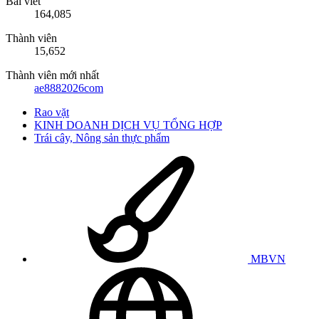
Bài viết
164,085
Thành viên
15,652
Thành viên mới nhất
ae8882026com
Rao vặt
KINH DOANH DỊCH VỤ TỔNG HỢP
Trái cây, Nông sản thực phẩm
MBVN