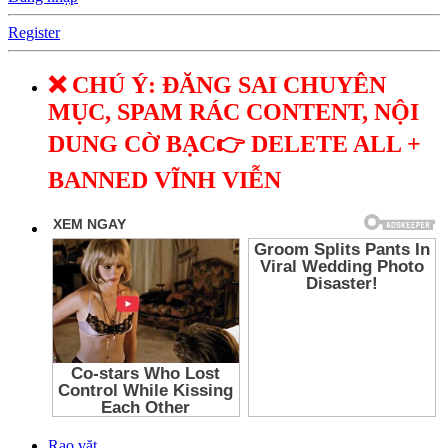
Register
❌ CHÚ Ý: ĐĂNG SAI CHUYÊN
MỤC, SPAM RÁC CONTENT, NỘI
DUNG CỜ BẠC👉 DELETE ALL +
BANNED VĨNH VIỄN
Rao vặt