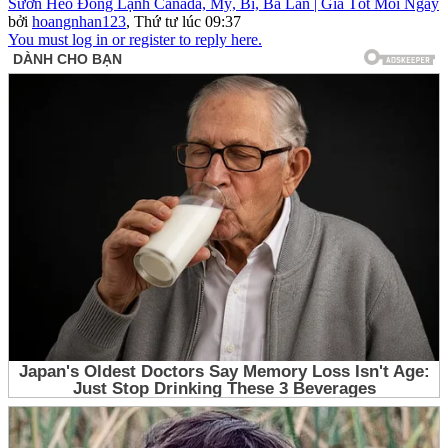
Sườn Heo Đông Lạnh Canada, Mỹ, Bỉ, Ba Lan | Giá Tốt Mỗi Ngày
bởi
hoangnhan123
,
Thứ tư lúc 09:37
You must log in or register to reply here.