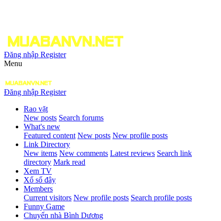
Đăng nhập
Register
Menu
Đăng nhập
Register
Rao vặt
New posts
Search forums
What's new
Featured content
New posts
New profile posts
Link Directory
New items
New comments
Latest reviews
Search link
directory
Mark read
Xem TV
Xổ số đây
Members
Current visitors
New profile posts
Search profile posts
Funny Game
Chuyển nhà Bình Dương