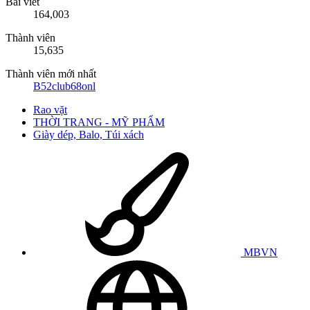
Bài viết
164,003
Thành viên
15,635
Thành viên mới nhất
B52club68onl
Rao vặt
THỜI TRANG - MỸ PHẨM
Giày dép, Balo, Túi xách
MBVN