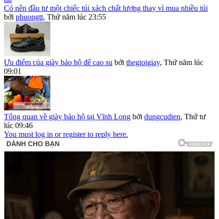
Có nên đầu tư một chiếc túi xách chất lượng thay vì mua nhiều túi
bởi
phuongtt
,
Thứ năm lúc 23:55
Ưu điểm của giày bảo hộ đế cao su
bởi
thegioigiay
,
Thứ năm lúc
09:01
Tổng quan về giày bảo hộ tại Vĩnh Long
bởi
dungcudien
,
Thứ tư
lúc 09:46
You must log in or register to reply here.