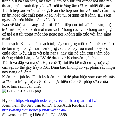
tránh bụi và ánh sáng mặt trời. Đảm bảo lưu trữ ở một nơi khô ráo,
thoáng mát, tránh tiếp xúc với môi trường ẩm ướt và nhiệt độ cao.
Tránh tiếp xúc với chất lỏng: Hạn chế tiếp xúc túi với nước, dầu, mỹ
phẩm hoặc các chất lỏng khác. Nếu túi bị dính chất lỏng, lau sạch
ngay với một khăn mềm và khô.
Bảo vệ khỏi ánh sáng mặt trời: Tránh tiếp xúc túi với ánh sáng mặt
trời trực tiếp để tránh mất màu và hư hỏng da. Khi không sử dụng,
có thể đặt túi trong một hộp hoặc nơi không tiếp xúc với ánh sáng
mạnh.
Làm sạch: Khi cần làm sạch túi, hãy sử dụng một khăn mềm và ẩm
để lau nhẹ nhàng. Tránh sử dụng các chất tẩy rửa mạnh hoặc có
chứa cồn. Nếu túi bị vết bẩn nặng, hãy gửi nó đến trung tâm bảo
dưỡng chính hãng của LV để được xử lý chuyên nghiệp.
Tránh va đập và ma sát: Hạn chế đặt túi lên bề mặt cứng hoặc gần
các vật có thể gây trầy xước. Đảm bảo không có vật phẩm sắc nhọn
hay nặng đè lên túi.
Kiểm tra định kỳ: Định kỳ kiểm tra túi để phát hiện sớm các vết trầy
xước, hư hỏng hoặc vết bẩn. Thực hiện các biện pháp sửa chữa
hoặc làm sạch cần thiết.
Nguồn:
https://hanghieusieucap.vn/cach-bao-quan-tui-lv/
Xem thêm Bộ Sưu Tập túi LV Like Auth Replica 1:1:
https://hanghieusieucap.vn/tui-xach-lv/
Showroom: Hàng Hiệu Siêu Cấp 8668