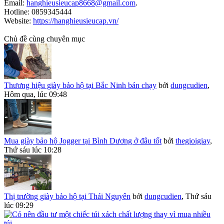
Email:
hanghieusieucap8668@gmail.com
.
Hotline: 0859345444
Website:
https://hanghieusieucap.vn/
Chủ đề cùng chuyên mục
Thương hiệu giày bảo hộ tại Bắc Ninh bán chạy
bởi
dungcudien
,
Hôm qua, lúc 09:48
Mua giày bảo hộ Jogger tại Bình Dương ở đâu tốt
bởi
thegioigiay
,
Thứ sáu lúc 10:28
Thị trường giày bảo hộ tại Thái Nguyên
bởi
dungcudien
,
Thứ sáu
lúc 09:29