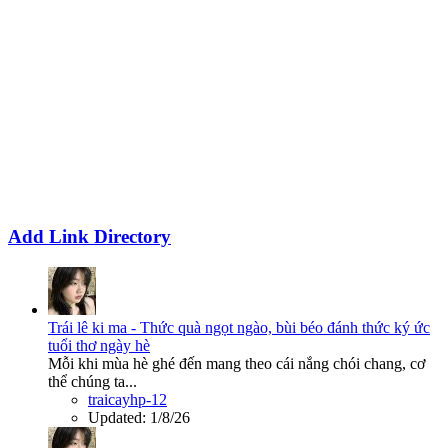
Add Link Directory
Trái lê ki ma - Thức quà ngọt ngào, bùi béo đánh thức ký ức
tuổi thơ ngày hè
Mỗi khi mùa hè ghé đến mang theo cái nắng chói chang, cơ
thể chúng ta...
traicayhp-12
Updated:
1/8/26