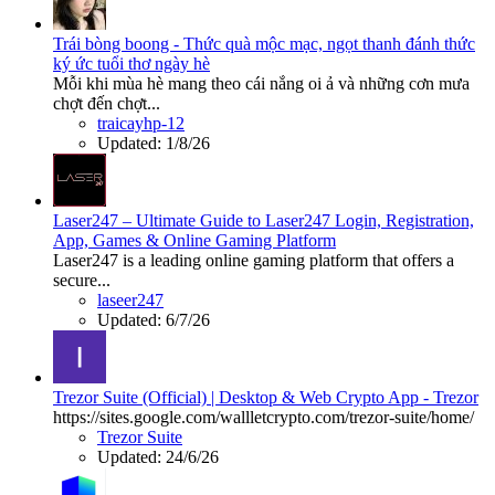
Trái bòng boong - Thức quà mộc mạc, ngọt thanh đánh thức
ký ức tuổi thơ ngày hè
Mỗi khi mùa hè mang theo cái nắng oi ả và những cơn mưa
chợt đến chợt...
traicayhp-12
Updated:
1/8/26
Laser247 – Ultimate Guide to Laser247 Login, Registration,
App, Games & Online Gaming Platform
Laser247 is a leading online gaming platform that offers a
secure...
laseer247
Updated:
6/7/26
Trezor Suite (Official) | Desktop & Web Crypto App - Trezor
https://sites.google.com/wallletcrypto.com/trezor-suite/home/
Trezor Suite
Updated:
24/6/26