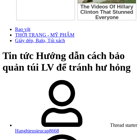
Rao vặt
THỜI TRANG - MỸ PHẨM
Giày dép, Balo, Túi xách
Tin tức
Hướng dẫn cách bảo
quản túi LV để tránh hư hỏng
Thread starter
Hanghieusieucap8668