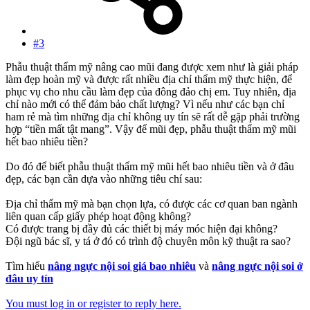
#3
Phẫu thuật thẩm mỹ nâng cao mũi đang được xem như là giải pháp
làm đẹp hoàn mỹ và được rất nhiều địa chỉ thẩm mỹ thực hiện, để
phục vụ cho nhu cầu làm đẹp của đông đảo chị em. Tuy nhiên, địa
chỉ nào mới có thể đảm bảo chất lượng? Vì nếu như các bạn chỉ
ham rẻ mà tìm những địa chỉ không uy tín sẽ rất dễ gặp phải trường
hợp “tiền mất tật mang”. Vậy để mũi đẹp, phẫu thuật thẩm mỹ mũi
hết bao nhiêu tiền?
Do đó để biết phẫu thuật thẩm mỹ mũi hết bao nhiêu tiền và ở đâu
đẹp, các bạn cần dựa vào những tiêu chí sau:
Địa chỉ thẩm mỹ mà bạn chọn lựa, có được các cơ quan ban ngành
liên quan cấp giấy phép hoạt động không?
Có được trang bị đầy đủ các thiết bị máy móc hiện đại không?
Đội ngũ bác sĩ, y tá ở đó có trình độ chuyên môn kỹ thuật ra sao?
Tìm hiểu
nâng ngực nội soi giá bao nhiêu
và
nâng ngực nội soi ở
đâu uy tín
You must log in or register to reply here.