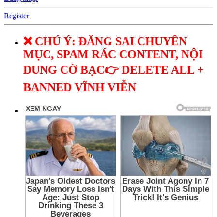
Register
❌ CHÚ Ý: ĐĂNG SAI CHUYÊN
MỤC, SPAM RÁC CONTENT, NỘI
DUNG CỜ BẠC👉 DELETE ALL +
BANNED VĨNH VIỄN