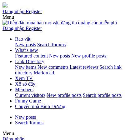
Đăng nhập
Register
Menu
Đăng nhập
Register
Rao vặt
New posts
Search forums
What's new
Featured content
New posts
New profile posts
Link Directory
New items
New comments
Latest reviews
Search link
directory
Mark read
Xem TV
Xổ số đây
Members
Current visitors
New profile posts
Search profile posts
Funny Game
Chuyển nhà Bình Dương
New posts
Search forums
Menu
Đăng nhập