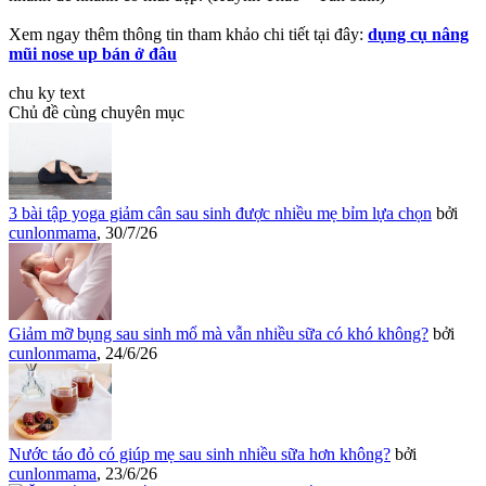
Xem ngay thêm thông tin tham khảo chi tiết tại đây:
dụng cụ nâng
mũi nose up bán ở đâu
chu ky text
Chủ đề cùng chuyên mục
3 bài tập yoga giảm cân sau sinh được nhiều mẹ bỉm lựa chọn
bởi
cunlonmama
,
30/7/26
Giảm mỡ bụng sau sinh mổ mà vẫn nhiều sữa có khó không?
bởi
cunlonmama
,
24/6/26
Nước táo đỏ có giúp mẹ sau sinh nhiều sữa hơn không?
bởi
cunlonmama
,
23/6/26