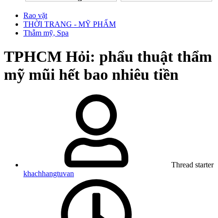
Rao vặt
THỜI TRANG - MỸ PHẨM
Thẫm mỹ, Spa
TPHCM
Hỏi: phẩu thuật thẩm
mỹ mũi hết bao nhiêu tiền
Thread starter
khachhangtuvan