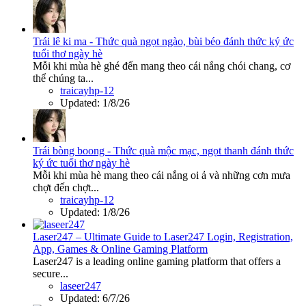
Trái lê ki ma - Thức quà ngọt ngào, bùi béo đánh thức ký ức
tuổi thơ ngày hè
Mỗi khi mùa hè ghé đến mang theo cái nắng chói chang, cơ
thể chúng ta...
traicayhp-12
Updated:
1/8/26
Trái bòng boong - Thức quà mộc mạc, ngọt thanh đánh thức
ký ức tuổi thơ ngày hè
Mỗi khi mùa hè mang theo cái nắng oi ả và những cơn mưa
chợt đến chợt...
traicayhp-12
Updated:
1/8/26
Laser247 – Ultimate Guide to Laser247 Login, Registration,
App, Games & Online Gaming Platform
Laser247 is a leading online gaming platform that offers a
secure...
laseer247
Updated:
6/7/26