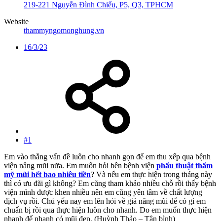
219-221 Nguyễn Đình Chiểu, P5, Q3, TPHCM
Website
thammyngomonghung.vn
16/3/23
#1
Em vào thẳng vấn đề luôn cho nhanh gọn để em thu xếp qua bệnh
viện nâng mũi nữa. Em muốn hỏi bên bệnh viện
phẩu thuật thẩm
mỹ mũi hết bao nhiêu tiền
? Và nếu em thực hiện trong tháng này
thì có ưu đãi gì không? Em cũng tham khảo nhiều chỗ rồi thấy bệnh
viện mình được khen nhiều nên em cũng yên tâm về chất lượng
dịch vụ rồi. Chủ yếu nay em lên hỏi về giá nâng mũi để có gì em
chuẩn bị rồi qua thực hiện luôn cho nhanh. Do em muốn thực hiện
nhanh để nhanh có mũi đẹp. (Huỳnh Thảo – Tân bình)