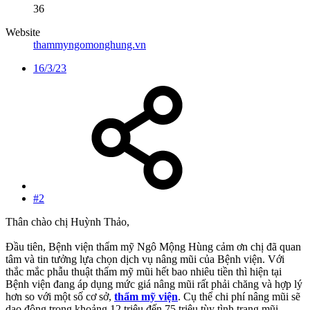
36
Website
thammyngomonghung.vn
16/3/23
#2
Thân chào chị Huỳnh Thảo,
Đầu tiên, Bệnh viện thẩm mỹ Ngô Mộng Hùng cảm ơn chị đã quan
tâm và tin tưởng lựa chọn dịch vụ nâng mũi của Bệnh viện. Với
thắc mắc phẫu thuật thẩm mỹ mũi hết bao nhiêu tiền thì hiện tại
Bệnh viện đang áp dụng mức giá nâng mũi rất phải chăng và hợp lý
hơn so với một số cơ sở,
thẩm mỹ viện
. Cụ thể chi phí nâng mũi sẽ
dao động trong khoảng 12 triệu đến 75 triệu tùy tình trạng mũi,