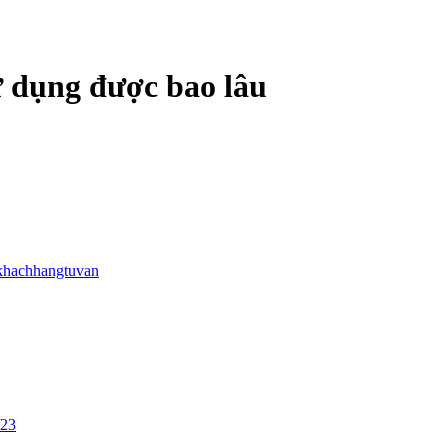
ử dụng được bao lâu
khachhangtuvan
/23