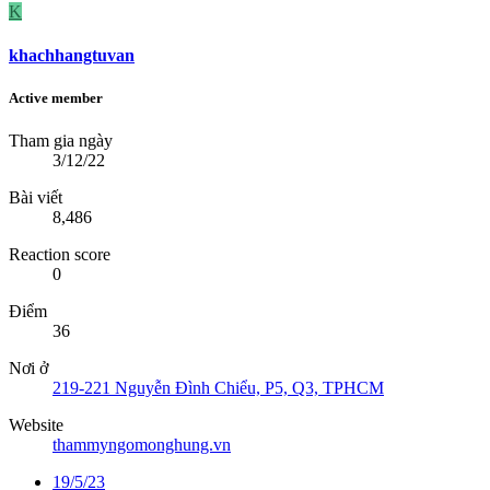
K
khachhangtuvan
Active member
Tham gia ngày
3/12/22
Bài viết
8,486
Reaction score
0
Điểm
36
Nơi ở
219-221 Nguyễn Đình Chiểu, P5, Q3, TPHCM
Website
thammyngomonghung.vn
19/5/23