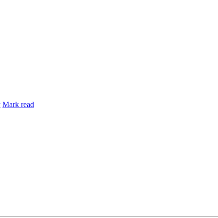
y
Mark read