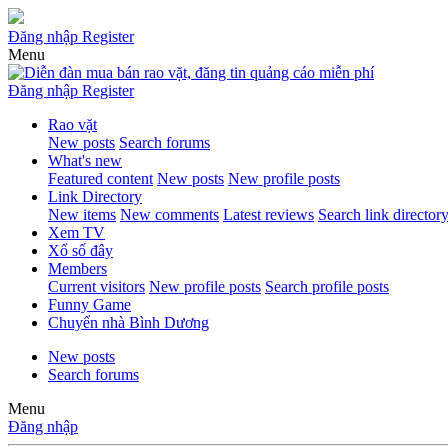
Đăng nhập
Register
Menu
Đăng nhập
Register
Rao vặt
New posts
Search forums
What's new
Featured content
New posts
New profile posts
Link Directory
New items
New comments
Latest reviews
Search link director
Xem TV
Xổ số đây
Members
Current visitors
New profile posts
Search profile posts
Funny Game
Chuyển nhà Bình Dương
New posts
Search forums
Menu
Đăng nhập