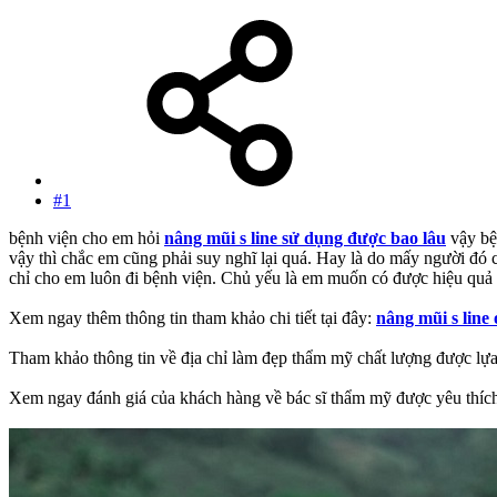
#1
bệnh viện cho em hỏi
nâng mũi s line sử dụng được bao lâu
vậy bệ
vậy thì chắc em cũng phải suy nghĩ lại quá. Hay là do mấy người đó 
chỉ cho em luôn đi bệnh viện. Chủ yếu là em muốn có được hiệu quả 
Xem ngay thêm thông tin tham khảo chi tiết tại đây:
nâng mũi s line 
Tham khảo thông tin về địa chỉ làm đẹp thẩm mỹ chất lượng được lựa
Xem ngay đánh giá của khách hàng về bác sĩ thẩm mỹ được yêu thích