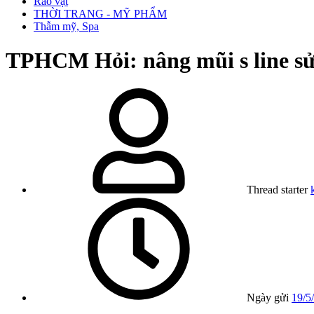
Rao vặt
THỜI TRANG - MỸ PHẨM
Thẫm mỹ, Spa
TPHCM
Hỏi: nâng mũi s line s
Thread starter
Ngày gửi
19/5