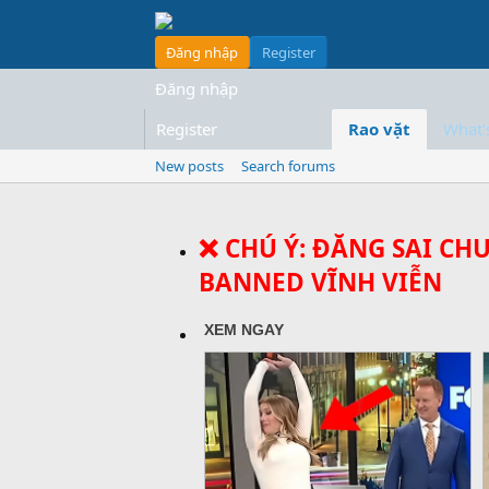
Đăng nhập
Register
Đăng nhập
Register
Rao vặt
What'
New posts
Search forums
❌ CHÚ Ý: ĐĂNG SAI CH
BANNED VĨNH VIỄN