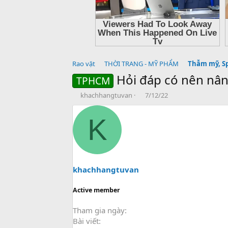
Rao vặt
THỜI TRANG - MỸ PHẨM
Thẫm mỹ, S
Hỏi đáp có nên nâ
TPHCM
T
N
khachhangtuvan
7/12/22
h
g
r
à
K
e
y
a
g
d
ử
s
i
t
a
khachhangtuvan
r
t
Active member
e
r
Tham gia ngày
Bài viết