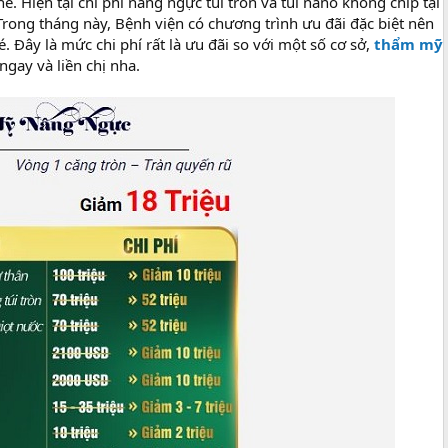
é. Hiện tại chi phí nâng ngực túi tròn và túi nano không chip tại
 Trong tháng này, Bệnh viện có chương trình ưu đãi đặc biệt nên
hé. Đây là mức chi phí rất là ưu đãi so với một số cơ sở,
thẩm mỹ
gay và liền chị nha.