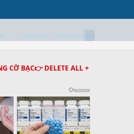
ers
Funny Game
Chuyển nhà Bình Dương
G CỜ BẠC👉 DELETE ALL +