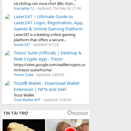
và những cơn mưa chợt đến chợt...
traicayhp-12
Updated:
Thứ bảy lúc 21:46
Laser247 – Ultimate Guide to
Laser247 Login, Registration, App,
Games & Online Gaming Platform
Laser247 is a leading online gaming
platform that offers a secure...
laseer247
Updated:
6/7/26
Trezor Suite (Official) | Desktop &
Web Crypto App - Trezor
https://sites.google.com/wallletcrypto.co
m/trezor-suite/home/
Trezor Suite
Updated:
24/6/26
Trust® Wallet - Download Wallet
Extension | NFTs and DeFi
Trust Wallet
Trust Wallet APP
Updated:
23/6/26