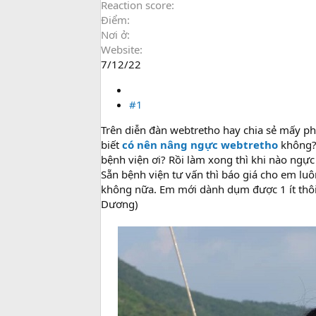
Reaction score
Điểm
Nơi ở
Website
7/12/22
#1
Trên diễn đàn webtretho hay chia sẻ mấy 
biết
có nên nâng ngực webtretho
không? 
bệnh viện ơi? Rồi làm xong thì khi nào ngự
Sẵn bệnh viện tư vấn thì báo giá cho em lu
không nữa. Em mới dành dụm được 1 ít thôi 
Dương)