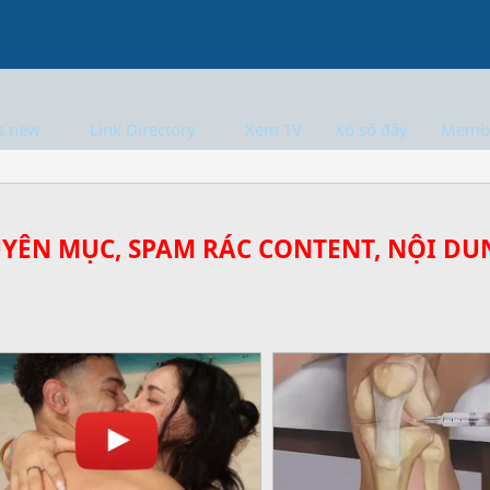
s new
Link Directory
Xem TV
Xổ số đây
Memb
UYÊN MỤC, SPAM RÁC CONTENT, NỘI DUN