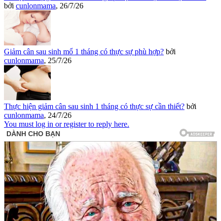
bởi
cunlonmama
,
26/7/26
Giảm cân sau sinh mổ 1 tháng có thực sự phù hợp?
bởi
cunlonmama
,
25/7/26
Thực hiện giảm cân sau sinh 1 tháng có thực sự cần thiết?
bởi
cunlonmama
,
24/7/26
You must log in or register to reply here.