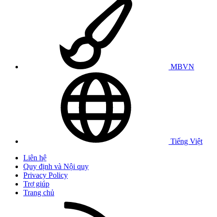
MBVN
Tiếng Việt
Liên hệ
Quy định và Nội quy
Privacy Policy
Trợ giúp
Trang chủ