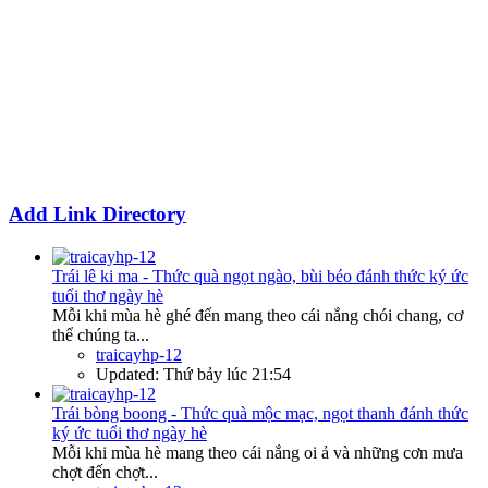
Add Link Directory
Trái lê ki ma - Thức quà ngọt ngào, bùi béo đánh thức ký ức
tuổi thơ ngày hè
Mỗi khi mùa hè ghé đến mang theo cái nắng chói chang, cơ
thể chúng ta...
traicayhp-12
Updated:
Thứ bảy lúc 21:54
Trái bòng boong - Thức quà mộc mạc, ngọt thanh đánh thức
ký ức tuổi thơ ngày hè
Mỗi khi mùa hè mang theo cái nắng oi ả và những cơn mưa
chợt đến chợt...