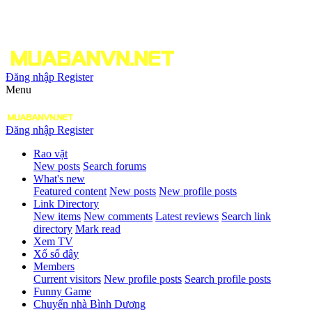
Đăng nhập
Register
Menu
Đăng nhập
Register
Rao vặt
New posts
Search forums
What's new
Featured content
New posts
New profile posts
Link Directory
New items
New comments
Latest reviews
Search link
directory
Mark read
Xem TV
Xổ số đây
Members
Current visitors
New profile posts
Search profile posts
Funny Game
Chuyển nhà Bình Dương