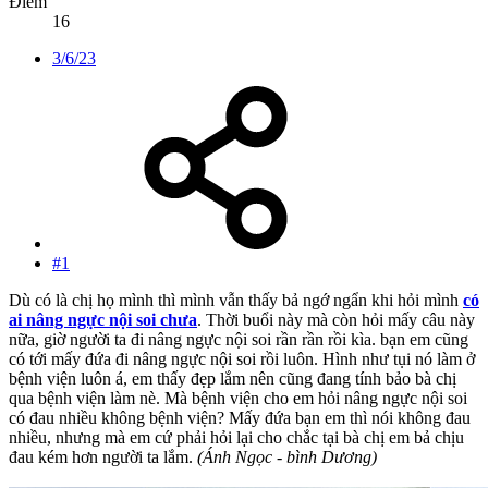
Điểm
16
3/6/23
#1
Dù có là chị họ mình thì mình vẫn thấy bả ngớ ngẩn khi hỏi mình
có
ai nâng ngực nội soi chưa
. Thời buổi này mà còn hỏi mấy câu này
nữa, giờ người ta đi nâng ngực nội soi rần rần rồi kìa. bạn em cũng
có tới mấy đứa đi nâng ngực nội soi rồi luôn. Hình như tụi nó làm ở
bệnh viện luôn á, em thấy đẹp lắm nên cũng đang tính bảo bà chị
qua bệnh viện làm nè. Mà bệnh viện cho em hỏi nâng ngực nội soi
có đau nhiều không bệnh viện? Mấy đứa bạn em thì nói không đau
nhiều, nhưng mà em cứ phải hỏi lại cho chắc tại bà chị em bả chịu
đau kém hơn người ta lắm.
(Ánh Ngọc - bình Dương)