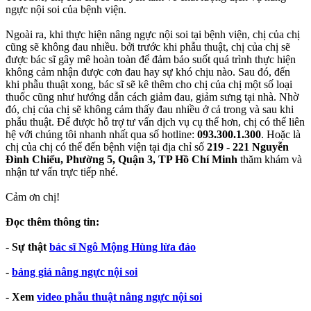
ngực nội soi của bệnh viện.
Ngoài ra, khi thực hiện nâng ngực nội soi tại bệnh viện, chị của chị
cũng sẽ không đau nhiều. bởi trước khi phẫu thuật, chị của chị sẽ
được bác sĩ gây mê hoàn toàn để đảm bảo suốt quá trình thực hiện
không cảm nhận được cơn đau hay sự khó chịu nào. Sau đó, đến
khi phẫu thuật xong, bác sĩ sẽ kê thêm cho chị của chị một số loại
thuốc cũng như hướng dẫn cách giảm đau, giảm sưng tại nhà. Nhờ
đó, chị của chị sẽ không cảm thấy đau nhiều ở cả trong và sau khi
phẫu thuật. Để được hỗ trợ tư vấn dịch vụ cụ thể hơn, chị có thể liên
hệ với chúng tôi nhanh nhất qua số hotline:
093.300.1.300
. Hoặc là
chị của chị có thể đến bệnh viện tại địa chỉ số
219 - 221 Nguyễn
Đình Chiểu, Phường 5, Quận 3, TP Hồ Chí Minh
thăm khám và
nhận tư vấn trực tiếp nhé.
Cảm ơn chị!
Đọc thêm thông tin:
- Sự thật
bác sĩ Ngô Mộng Hùng lừa đảo
-
bảng giá nâng ngực nội soi
- Xem
video phẫu thuật nâng ngực nội soi