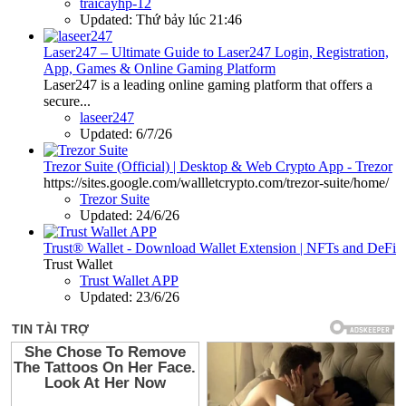
traicayhp-12
Updated:
Thứ bảy lúc 21:46
Laser247 – Ultimate Guide to Laser247 Login, Registration,
App, Games & Online Gaming Platform
Laser247 is a leading online gaming platform that offers a
secure...
laseer247
Updated:
6/7/26
Trezor Suite (Official) | Desktop & Web Crypto App - Trezor
https://sites.google.com/wallletcrypto.com/trezor-suite/home/
Trezor Suite
Updated:
24/6/26
Trust® Wallet - Download Wallet Extension | NFTs and DeFi
Trust Wallet
Trust Wallet APP
Updated:
23/6/26