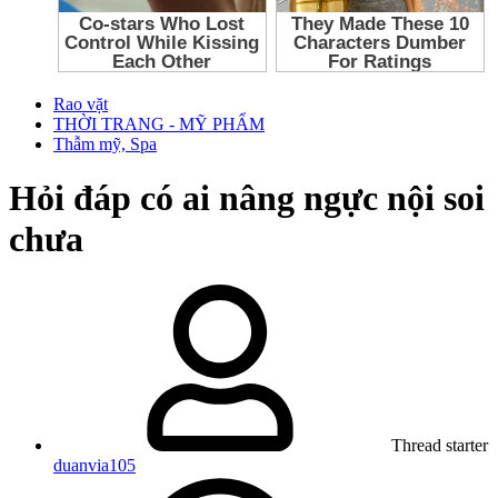
Rao vặt
THỜI TRANG - MỸ PHẨM
Thẫm mỹ, Spa
Hỏi đáp có ai nâng ngực nội soi
chưa
Thread starter
duanvia105