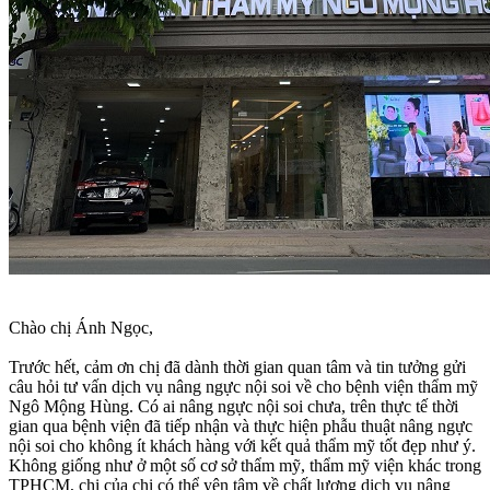
Chào chị Ánh Ngọc,
Trước hết, cảm ơn chị đã dành thời gian quan tâm và tin tưởng gửi
câu hỏi tư vấn dịch vụ nâng ngực nội soi về cho bệnh viện thẩm mỹ
Ngô Mộng Hùng. Có ai nâng ngực nội soi chưa, trên thực tế thời
gian qua bệnh viện đã tiếp nhận và thực hiện phẫu thuật nâng ngực
nội soi cho không ít khách hàng với kết quả thẩm mỹ tốt đẹp như ý.
Không giống như ở một số cơ sở thẩm mỹ, thẩm mỹ viện khác trong
TPHCM, chị của chị có thể yên tâm về chất lượng dịch vụ nâng