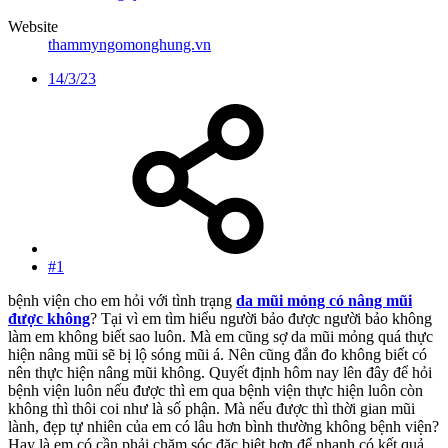
Website
thammyngomonghung.vn
14/3/23
#1
bệnh viện cho em hỏi với tình trạng
da mũi mỏng có nâng mũi
được không
? Tại vì em tìm hiểu người bảo được người bảo không
làm em không biết sao luôn. Mà em cũng sợ da mũi mỏng quá thực
hiện nâng mũi sẽ bị lộ sóng mũi á. Nên cũng đắn đo không biết có
nên thực hiện nâng mũi không. Quyết định hôm nay lên đây để hỏi
bệnh viện luôn nếu được thì em qua bệnh viện thực hiện luôn còn
không thì thôi coi như là số phận. Mà nếu được thì thời gian mũi
lành, đẹp tự nhiên của em có lâu hơn bình thường không bệnh viện?
Hay là em có cần phải chăm sóc đặc biệt hơn để nhanh có kết quả