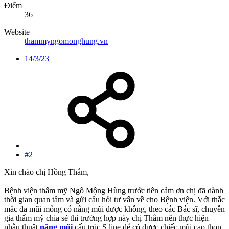
Điểm
36
Website
thammyngomonghung.vn
14/3/23
#2
Xin chào chị Hồng Thắm,
Bệnh viện thẩm mỹ Ngô Mộng Hùng trước tiên cảm ơn chị đã dành
thời gian quan tâm và gửi câu hỏi tư vấn về cho Bệnh viện. Với thắc
mắc da mũi mỏng có nâng mũi được không, theo các Bác sĩ, chuyên
gia thẩm mỹ chia sẻ thì trường hợp này chị Thắm nên thực hiện
phẫu thuật
nâng mũi
cấu trúc S line để có được chiếc mũi cao thon