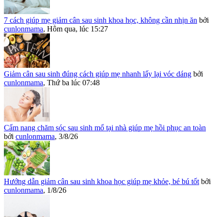
7 cách giúp mẹ giảm cân sau sinh khoa học, không cần nhịn ăn
bởi
cunlonmama
,
Hôm qua, lúc 15:27
Giảm cân sau sinh đúng cách giúp mẹ nhanh lấy lại vóc dáng
bởi
cunlonmama
,
Thứ ba lúc 07:48
Cẩm nang chăm sóc sau sinh mổ tại nhà giúp mẹ hồi phục an toàn
bởi
cunlonmama
,
3/8/26
Hướng dẫn giảm cân sau sinh khoa học giúp mẹ khỏe, bé bú tốt
bởi
cunlonmama
,
1/8/26