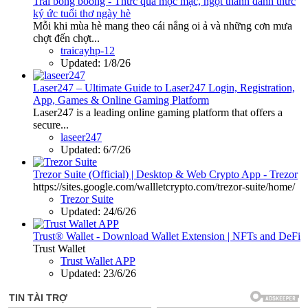
Trái bòng boong - Thức quà mộc mạc, ngọt thanh đánh thức
ký ức tuổi thơ ngày hè
Mỗi khi mùa hè mang theo cái nắng oi ả và những cơn mưa
chợt đến chợt...
traicayhp-12
Updated:
1/8/26
Laser247 – Ultimate Guide to Laser247 Login, Registration,
App, Games & Online Gaming Platform
Laser247 is a leading online gaming platform that offers a
secure...
laseer247
Updated:
6/7/26
Trezor Suite (Official) | Desktop & Web Crypto App - Trezor
https://sites.google.com/wallletcrypto.com/trezor-suite/home/
Trezor Suite
Updated:
24/6/26
Trust® Wallet - Download Wallet Extension | NFTs and DeFi
Trust Wallet
Trust Wallet APP
Updated:
23/6/26