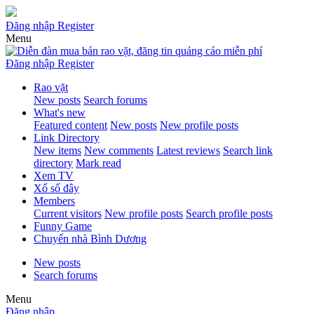
Đăng nhập
Register
Menu
Đăng nhập
Register
Rao vặt
New posts
Search forums
What's new
Featured content
New posts
New profile posts
Link Directory
New items
New comments
Latest reviews
Search link
directory
Mark read
Xem TV
Xổ số đây
Members
Current visitors
New profile posts
Search profile posts
Funny Game
Chuyển nhà Bình Dương
New posts
Search forums
Menu
Đăng nhập