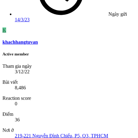
Ngày gửi
14/3/23
K
khachhangtuvan
Active member
Tham gia ngày
3/12/22
Bài viết
8,486
Reaction score
0
Điểm
36
Nơi ở
219-221 Nguyễn Đình Chiểu, P5, Q3, TPHCM