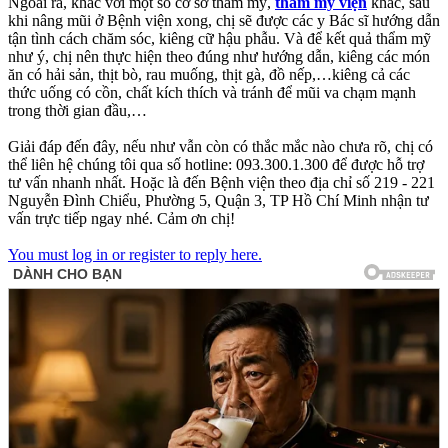
Ngoài ra, khác với một số cơ sở thẩm mỹ,
thẩm mỹ viện
khác, sau
khi nâng mũi ở Bệnh viện xong, chị sẽ được các y Bác sĩ hướng dẫn
tận tình cách chăm sóc, kiêng cữ hậu phẫu. Và để kết quả thẩm mỹ
như ý, chị nên thực hiện theo đúng như hướng dẫn, kiêng các món
ăn có hải sản, thịt bò, rau muống, thịt gà, đồ nếp,…kiêng cả các
thức uống có cồn, chất kích thích và tránh để mũi va chạm mạnh
trong thời gian đầu,…
Giải đáp đến đây, nếu như vẫn còn có thắc mắc nào chưa rõ, chị có
thể liên hệ chúng tôi qua số hotline: 093.300.1.300 để được hỗ trợ
tư vấn nhanh nhất. Hoặc là đến Bệnh viện theo địa chỉ số 219 - 221
Nguyễn Đình Chiểu, Phường 5, Quận 3, TP Hồ Chí Minh nhận tư
vấn trực tiếp ngay nhé. Cảm ơn chị!
You must log in or register to reply here.