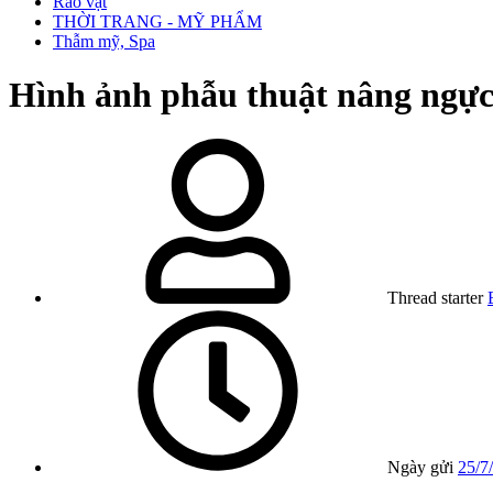
Rao vặt
THỜI TRANG - MỸ PHẨM
Thẫm mỹ, Spa
Hình ảnh phẫu thuật nâng ngực
Thread starter
Ngày gửi
25/7