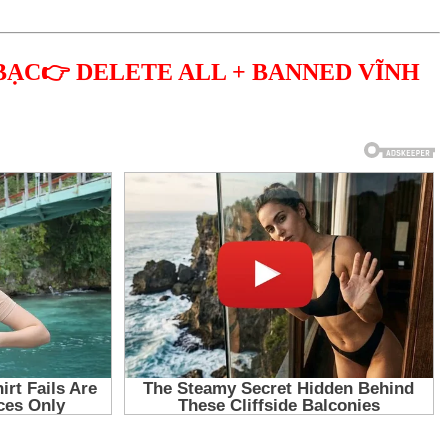
BẠC👉 DELETE ALL + BANNED VĨNH