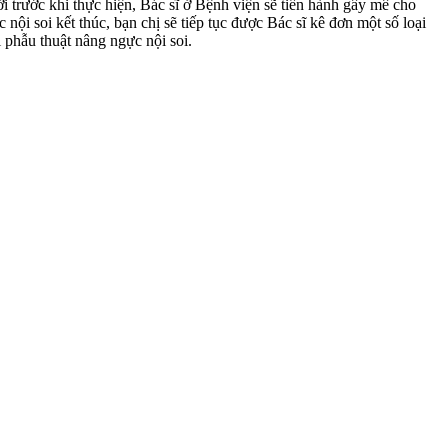
 trước khi thực hiện, Bác sĩ ở Bệnh viện sẽ tiến hành gây mê cho
ội soi kết thúc, bạn chị sẽ tiếp tục được Bác sĩ kê đơn một số loại
 phẫu thuật nâng ngực nội soi.