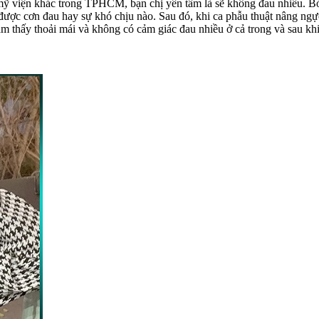
mỹ viện khác trong TPHCM, bạn chị yên tâm là sẽ không đau nhiều. Bởi
ợc cơn đau hay sự khó chịu nào. Sau đó, khi ca phẫu thuật nâng ngực n
m thấy thoải mái và không có cảm giác đau nhiều ở cả trong và sau khi