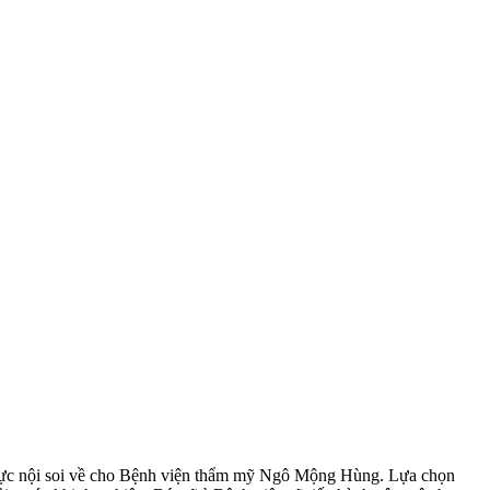
g ngực nội soi về cho Bệnh viện thẩm mỹ Ngô Mộng Hùng. Lựa chọn