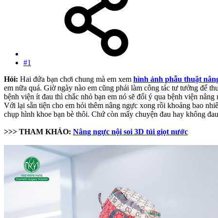
#1
Hỏi:
Hai đứa bạn chơi chung mà em xem
hình ảnh phẫu thuật nâng
em nữa quá. Giờ ngày nào em cũng phải làm công tác tư tưởng để thu
bệnh viện ít đau thì chắc nhỏ bạn em nó sẽ đổi ý qua bệnh viện nâng
Với lại sẵn tiện cho em hỏi thêm nâng ngực xong rồi khoảng bao nh
chụp hình khoe bạn bè thôi. Chứ còn mấy chuyện đau hay không đau 
>>> THAM KHẢO:
Nâng ngực nội soi 3D túi giọt nước