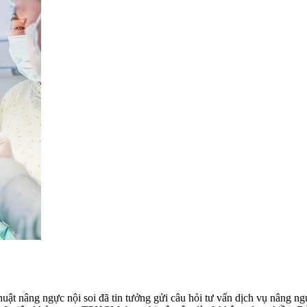
 thuật nâng ngực nội soi đã tin tưởng gửi câu hỏi tư vấn dịch vụ nân