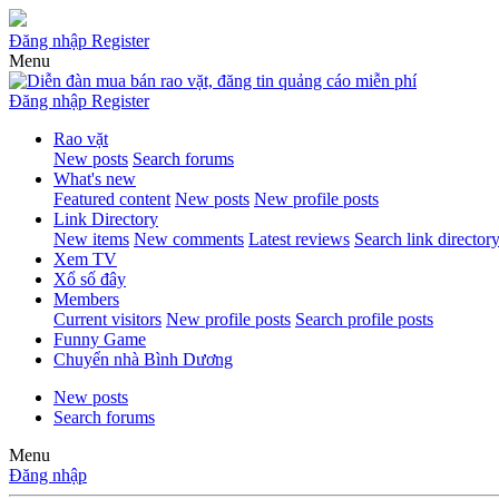
Đăng nhập
Register
Menu
Đăng nhập
Register
Rao vặt
New posts
Search forums
What's new
Featured content
New posts
New profile posts
Link Directory
New items
New comments
Latest reviews
Search link director
Xem TV
Xổ số đây
Members
Current visitors
New profile posts
Search profile posts
Funny Game
Chuyển nhà Bình Dương
New posts
Search forums
Menu
Đăng nhập