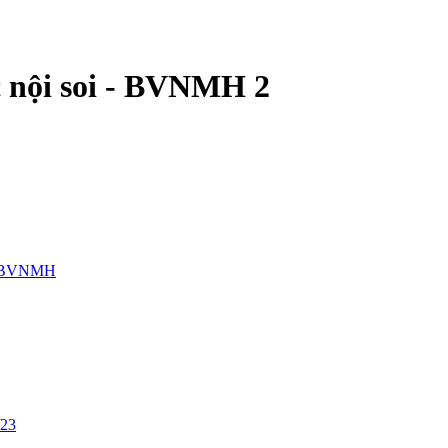
 nội soi - BVNMH 2
BVNMH
/23