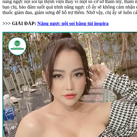
nâng ngực nội soi tại Bệnh viện thay vì một số cơ sở thẩm mỹ, thẩm 
bạn chị, bảo đảm suốt quá trình nâng ngực cô ấy sẽ không cảm nhận đư
thuốc giảm đau, giảm sưng để hỗ trợ thêm. Nhờ vậy, chị ấy sẽ luôn cả
>>> GIẢI ĐÁP:
Nâng ngực nội soi bằng túi inspira