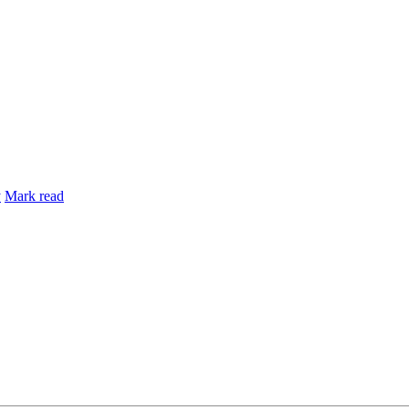
y
Mark read