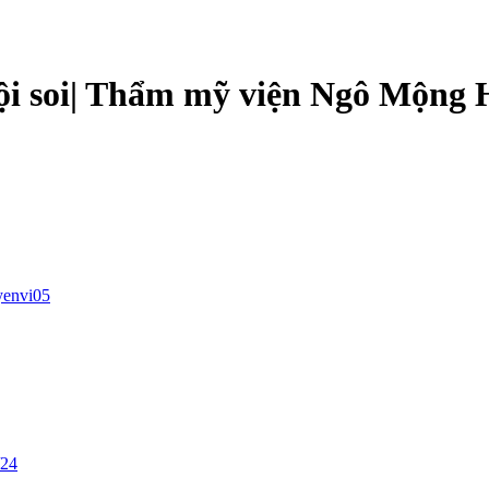
ội soi| Thẩm mỹ viện Ngô Mộng
yenvi05
/24