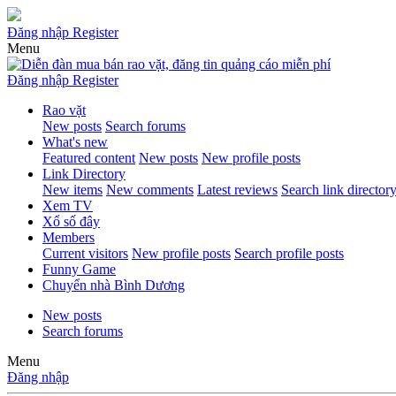
Đăng nhập
Register
Menu
Đăng nhập
Register
Rao vặt
New posts
Search forums
What's new
Featured content
New posts
New profile posts
Link Directory
New items
New comments
Latest reviews
Search link director
Xem TV
Xổ số đây
Members
Current visitors
New profile posts
Search profile posts
Funny Game
Chuyển nhà Bình Dương
New posts
Search forums
Menu
Đăng nhập