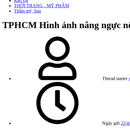
Rao vặt
THỜI TRANG - MỸ PHẨM
Thẫm mỹ, Spa
TPHCM
Hình ảnh nâng ngực n
Thread starter
Ngày gửi
22/4