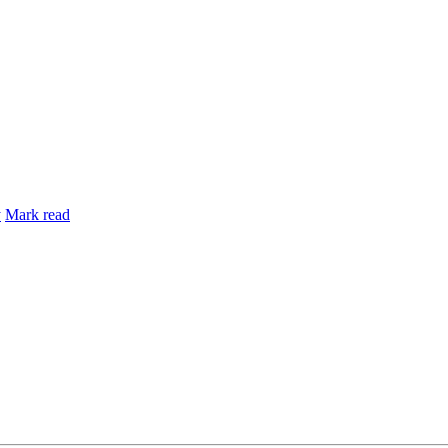
y
Mark read