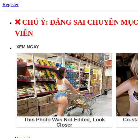
Register
❌ CHÚ Ý: ĐĂNG SAI CHUYÊN MỤC
VIỄN