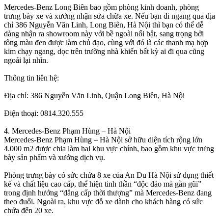
Mercedes-Benz Long Biên bao gồm phòng kinh doanh, phòng
trưng bày xe và xưởng nhận sửa chữa xe. Nếu bạn đi ngang qua địa
chỉ 386 Nguyễn Văn Linh, Long Biên, Hà Nội thì bạn có thể dễ
dàng nhận ra showroom này với bề ngoài nổi bật, sang trọng bởi
tông màu đen được làm chủ đạo, cùng với đó là các thanh mạ hợp
kim chạy ngang, dọc trên trường nhà khiến bất kỳ ai đi qua cũng
ngoái lại nhìn.
Thông tin liên hệ:
Địa chỉ: 386 Nguyễn Văn Linh, Quận Long Biên, Hà Nội
Điện thoại: 0814.320.555
4. Mercedes-Benz Phạm Hùng – Hà Nội
Mercedes-Benz Phạm Hùng – Hà Nội sở hữu diện tích rộng lớn
4.000 m2 được chia làm hai khu vực chính, bao gồm khu vực trưng
bày sản phẩm và xưởng dịch vụ.
Phòng trưng bày có sức chứa 8 xe của An Du Hà Nội sử dụng thiết
kế và chất liệu cao cấp, thể hiện tinh thần “độc đáo mà gần gũi”
trong định hướng “đẳng cấp thời thượng” mà Mercedes-Benz đang
theo đuổi. Ngoài ra, khu vực đỗ xe dành cho khách hàng có sức
chứa đến 20 xe.