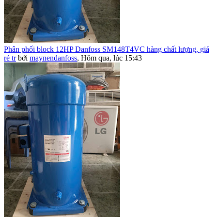
Phân phối block 12HP Danfoss SM148T4VC hàng chất lượng, giá
rẻ tr
bởi
maynendanfoss
,
Hôm qua, lúc 15:43