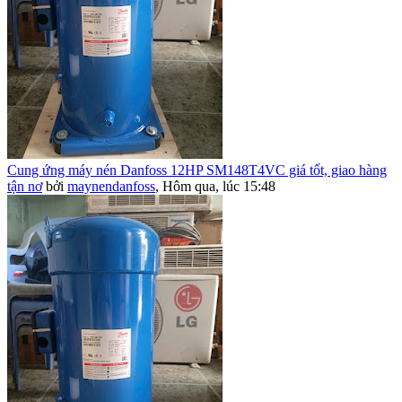
Cung ứng máy nén Danfoss 12HP SM148T4VC giá tốt, giao hàng
tận nơ
bởi
maynendanfoss
,
Hôm qua, lúc 15:48