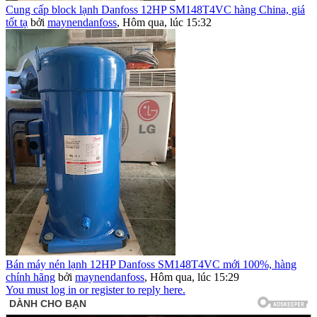
Cung cấp block lạnh Danfoss 12HP SM148T4VC hàng China, giá
tốt tạ
bởi
maynendanfoss
,
Hôm qua, lúc 15:32
Bán máy nén lạnh 12HP Danfoss SM148T4VC mới 100%, hàng
chính hãng
bởi
maynendanfoss
,
Hôm qua, lúc 15:29
You must log in or register to reply here.