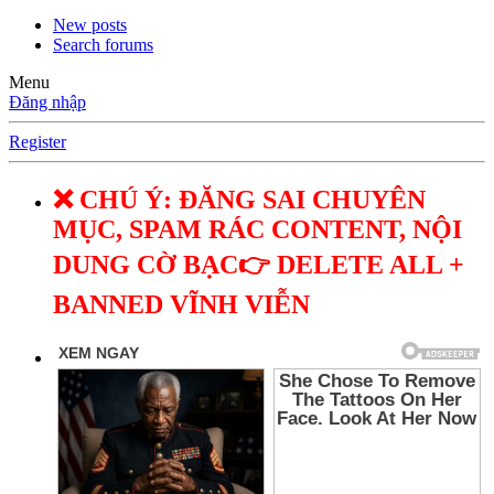
New posts
Search forums
Menu
Đăng nhập
Register
❌ CHÚ Ý: ĐĂNG SAI CHUYÊN
MỤC, SPAM RÁC CONTENT, NỘI
DUNG CỜ BẠC👉 DELETE ALL +
BANNED VĨNH VIỄN