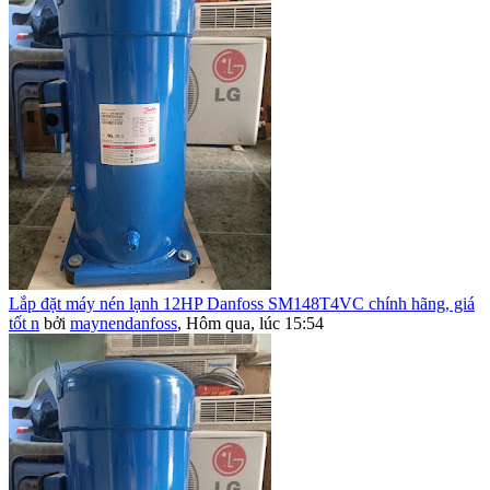
Lắp đặt máy nén lạnh 12HP Danfoss SM148T4VC chính hãng, giá
tốt n
bởi
maynendanfoss
,
Hôm qua, lúc 15:54