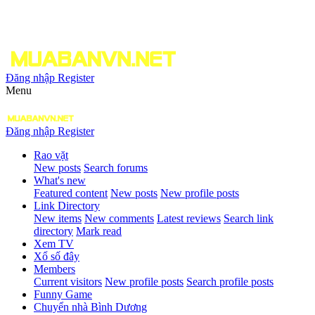
Đăng nhập
Register
Menu
Đăng nhập
Register
Rao vặt
New posts
Search forums
What's new
Featured content
New posts
New profile posts
Link Directory
New items
New comments
Latest reviews
Search link
directory
Mark read
Xem TV
Xổ số đây
Members
Current visitors
New profile posts
Search profile posts
Funny Game
Chuyển nhà Bình Dương