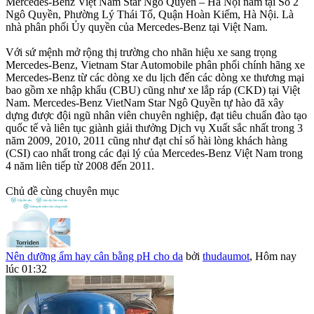
Mercedes-Benz Việt Nam Star Ngô Quyền – Hà Nội nằm tại Số 2
Ngô Quyền, Phường Lý Thái Tổ, Quận Hoàn Kiếm, Hà Nội. Là
nhà phân phối Ủy quyền của Mercedes-Benz tại Việt Nam.
Với sứ mệnh mở rộng thị trường cho nhãn hiệu xe sang trọng
Mercedes-Benz, Vietnam Star Automobile phân phối chính hãng xe
Mercedes-Benz từ các dòng xe du lịch đến các dòng xe thương mại
bao gồm xe nhập khẩu (CBU) cũng như xe lắp ráp (CKD) tại Việt
Nam. Mercedes-Benz VietNam Star Ngô Quyền tự hào đã xây
dựng được đội ngũ nhân viên chuyên nghiệp, đạt tiêu chuẩn đào tạo
quốc tế và liên tục giành giải thưởng Dịch vụ Xuất sắc nhất trong 3
năm 2009, 2010, 2011 cũng như đạt chỉ số hài lòng khách hàng
(CSI) cao nhất trong các đại lý của Mercedes-Benz Việt Nam trong
4 năm liên tiếp từ 2008 đến 2011.
Chủ đề cùng chuyên mục
Nên dưỡng ẩm hay cân bằng pH cho da
bởi
thudaumot
,
Hôm nay
lúc 01:32