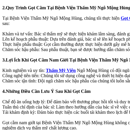
2.Quy Trình Gọt Cằm Tại Bệnh Viện Thẩm Mỹ Ngô Mộng Hùn
Tại Bệnh Viện Thẩm Mỹ Ngô Mộng Hùng, chúng tôi thực hiện
Gọt
sau:
Khám và tư vấn: Bác sĩ thẩm mỹ sẽ thực hiện khám lâm sàng, đánh g
Lên kế hoạch phẫu thuật: Dựa trên đánh giá, bác sĩ sẽ lên kế hoạch ph
Thực hiện phẫu thuật: Gọt cằm thường được thực hiện dưới gây mê hoặc
Chăm sóc hậu phẫu: Sau phẫu thuật, bạn sẽ được hướng dẫn chăm sóc v
3.Lợi Ích Khi Gọt Cằm Nam Giới Tại Bệnh Viện Thẩm Mỹ Ng
Kinh nghiệm và uy tín:
Thẩm Mỹ Viện
Ngô Mộng Hùng có đội ngũ bá
Công nghệ tiên tiến: Chúng tôi sử dụng công nghệ và thiết bị hiện đạ
Chăm sóc tận tình: Đội ngũ chăm sóc hậu phẫu của chúng tôi luôn sẵn
4.Những Điều Cần Lưu Ý Sau Khi Gọt Cằm
Chế độ ăn uống hợp lý: Để đảm bảo vết thương phục hồi tốt và duy tr
Tuân thủ chỉ định của bác sĩ: Làm theo hướng dẫn của bác sĩ về việc 
Tái khám định kỳ: Đảm bảo thực hiện các buổi tái khám theo lịch để bá
Gọt cằm nam giới tại Bệnh Viện Thẩm Mỹ Ngô Mộng Hùng không chỉ giú
nghiệm dịch vụ thẩm mỹ chất lượng cao.