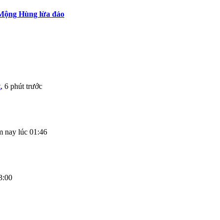
 Mộng Hùng lừa đảo
t
,
6 phút trước
 nay lúc 01:46
3:00