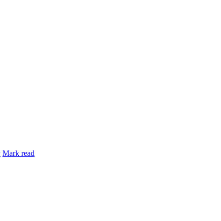
y
Mark read