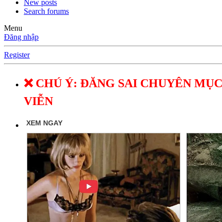
New posts
Search forums
Menu
Đăng nhập
Register
❌ CHÚ Ý: ĐĂNG SAI CHUYÊN MỤC
VIỄN