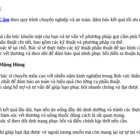
g
 Cằm
theo quy trình chuyên nghiệp và an toàn, đảm bảo kết quả tối ư
iá cấu trúc khuôn mặt của bạn và tư vấn về phương pháp gọt cằm phù 
ẫu thuật chi tiết, bao gồm các kỹ thuật và phương pháp cụ thể.
 tê tại chỗ. Bác sĩ sẽ thực hiện các kỹ thuật phẫu thuật để tạo hình 
ết thương và theo dõi để đảm bảo quá trình phục hồi diễn ra thuận lợ
ô Mộng Hùng
c sĩ chuyên môn cao với nhiều năm kinh nghiệm trong lĩnh vực thẩm m
i nhất để đảm bảo an toàn và hiệu quả cho từng ca phẫu thuật.
 sàng hỗ trợ và tư vấn để giúp bạn phục hồi nhanh chóng và đạt được k
ì kết quả lâu dài, bạn nên ăn uống đầy đủ dinh dưỡng và tránh các thự
chăm sóc vết thương và uống thuốc đúng cách là rất quan trọng.
c sĩ theo dõi tình trạng phục hồi và điều chỉnh kịp thời nếu cần.
p bạn đạt được vẻ ngoài mong muốn mà còn mang lại sự tự tin và hài 