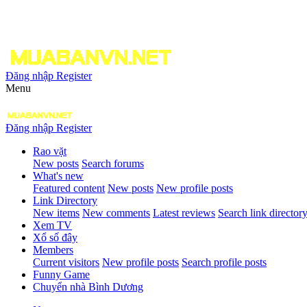
Đăng nhập
Register
Menu
Đăng nhập
Register
Rao vặt
New posts
Search forums
What's new
Featured content
New posts
New profile posts
Link Directory
New items
New comments
Latest reviews
Search link director
Xem TV
Xổ số đây
Members
Current visitors
New profile posts
Search profile posts
Funny Game
Chuyển nhà Bình Dương