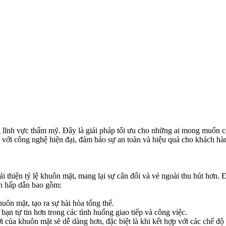
g lĩnh vực thẩm mỹ. Đây là giải pháp tối ưu cho những ai mong muốn
ới công nghệ hiện đại, đảm bảo sự an toàn và hiệu quả cho khách hà
 thiện tỷ lệ khuôn mặt, mang lại sự cân đối và vẻ ngoài thu hút hơn. Đ
nên hấp dẫn bao gồm:
uôn mặt, tạo ra sự hài hòa tổng thể.
bạn tự tin hơn trong các tình huống giao tiếp và công việc.
ới của khuôn mặt sẽ dễ dàng hơn, đặc biệt là khi kết hợp với các chế đ