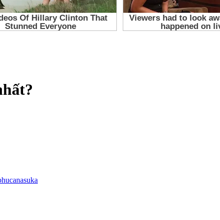
nhất?
phucanasuka