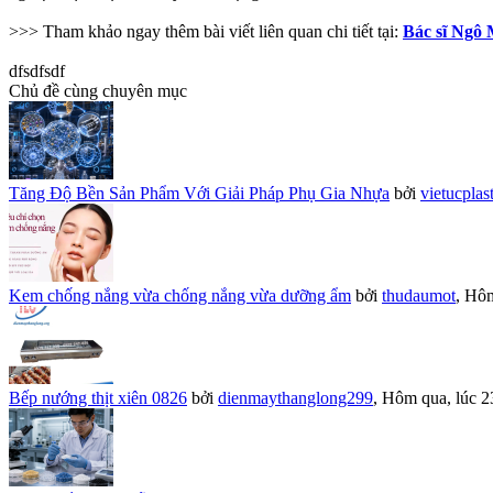
>>> Tham khảo ngay thêm bài viết liên quan chi tiết tại:
Bác sĩ Ngô
dfsdfsdf
Chủ đề cùng chuyên mục
Tăng Độ Bền Sản Phẩm Với Giải Pháp Phụ Gia Nhựa
bởi
vietucplas
Kem chống nắng vừa chống nắng vừa dưỡng ẩm
bởi
thudaumot
,
Hôm
Bếp nướng thịt xiên 0826
bởi
dienmaythanglong299
,
Hôm qua, lúc 2