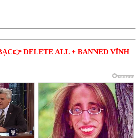
BẠC👉 DELETE ALL + BANNED VĨNH