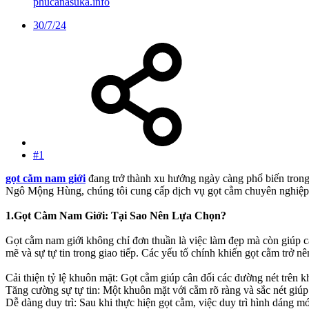
phucanasuka.info
30/7/24
#1
gọt cằm nam giới
đang trở thành xu hướng ngày càng phổ biến tron
Ngô Mộng Hùng, chúng tôi cung cấp dịch vụ gọt cằm chuyên nghiệp v
1.Gọt Cằm Nam Giới: Tại Sao Nên Lựa Chọn?
Gọt cằm nam giới không chỉ đơn thuần là việc làm đẹp mà còn giúp cải
mẽ và sự tự tin trong giao tiếp. Các yếu tố chính khiến gọt cằm trở 
Cải thiện tỷ lệ khuôn mặt: Gọt cằm giúp cân đối các đường nét trên kh
Tăng cường sự tự tin: Một khuôn mặt với cằm rõ ràng và sắc nét giúp 
Dễ dàng duy trì: Sau khi thực hiện gọt cằm, việc duy trì hình dáng m