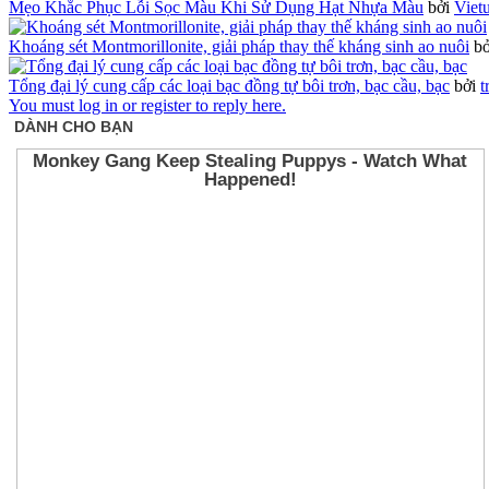
Mẹo Khắc Phục Lỗi Sọc Màu Khi Sử Dụng Hạt Nhựa Màu
bởi
Viet
Khoáng sét Montmorillonite, giải pháp thay thế kháng sinh ao nuôi
b
Tổng đại lý cung cấp các loại bạc đồng tự bôi trơn, bạc cầu, bạc
bởi
t
You must log in or register to reply here.