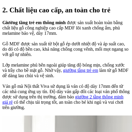
2. Chất liệu cao cấp, an toàn cho trẻ
Giường tầng trẻ em thông minh
được sản xuất hoàn toàn bằng
chất liệu gỗ công nghiệp cao cấp MDF lõi xanh chống ẩm, phủ
melamine bảo vệ, dày 17mm.
Gỗ MDF được sản xuất từ bột gỗ ép dưới nhiệt độ và áp suất cao,
do đó có độ bền cao, khả năng chống cong vênh, mối mọt ngang so
với gỗ tự nhiên.
Lớp melamine phủ bên ngoài giúp tăng độ bóng mịn, chống xước
và trầy cho bề mặt gỗ. Nhờ vậy,
giường tầng trẻ em
làm từ gỗ MDF
dễ dàng lau chùi và vệ sinh.
Ván gỗ mà Nội thất Viva sử dụng là ván có độ dày 17mm đến từ
các nhà cung ứng uy tín. Độ dày ván gấp đôi các loại ván phổ thông
được sử dụng trên thị trường, đảm bảo
giường 2 tầng thông minh
giá rẻ
có thể chịu tải trọng tốt, an toàn cho bé khi ngủ và vui chơi
trên giường.