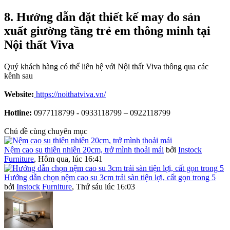
8. Hướng dẫn đặt thiết kế may đo sản
xuất giường tầng trẻ em thông minh tại
Nội thất Viva
Quý khách hàng có thể liên hệ với Nội thất Viva thông qua các
kênh sau
Website:
https://noithatviva.vn/
Hotline:
0977118799 - 0933118799 – 0922118799
Chủ đề cùng chuyên mục
Nệm cao su thiên nhiên 20cm, trở mình thoải mái
bởi
Instock
Furniture
,
Hôm qua, lúc 16:41
Hướng dẫn chọn nệm cao su 3cm trải sàn tiện lợi, cất gọn trong 5
bởi
Instock Furniture
,
Thứ sáu lúc 16:03