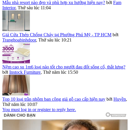
Mẫu nhà resort nào đẹp và phù hợp xu hướng hiện nay?
bởi
Fam
Interior
,
Thứ sáu lúc 11:04
Giá Cửa Thép Chống Cháy tại Phường Phú Mỹ - TP HCM
bởi
Tranghoabinhdoor
,
Thứ sáu lúc 10:21
Nệm cao su 1m6 loại nào tốt cho người đau đốt sống cổ, thắt lưng?
bởi
Instock Furniture
,
Thứ năm lúc 15:50
Top 10 loại trần nhôm ban công giả gỗ cao cấp hiện nay
bởi
Huyền
,
Thứ năm lúc 10:07
You must log in or register to reply here.