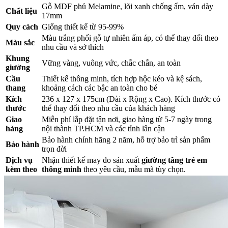
Gỗ MDF phủ Melamine, lõi xanh chống ẩm, ván dày
Chất liệu
17mm
Quy cách
Giống thiết kế từ 95-99%
Màu trắng phối gỗ tự nhiên ấm áp, có thể thay đổi theo
Màu sắc
nhu cầu và sở thích
Khung
Vững vàng, vuông vức, chắc chắn, an toàn
giường
Cầu
Thiết kế thông minh, tích hợp hộc kéo và kệ sách,
thang
khoảng cách các bậc an toàn cho bé
Kích
236 x 127 x 175cm (Dài x Rộng x Cao). Kích thước có
thước
thể thay đổi theo nhu cầu của khách hàng
Giao
Miễn phí lắp đặt tận nơi, giao hàng từ 5-7 ngày trong
hàng
nội thành TP.HCM và các tỉnh lân cận
Bảo hành chính hãng 2 năm, hỗ trợ bảo trì sản phẩm
Bảo hành
trọn đời
Dịch vụ
Nhận thiết kế may đo sản xuất
giường tầng trẻ em
kèm theo
thông minh
theo yêu cầu, mẫu mã tùy chọn.