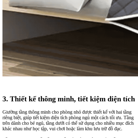
3. Thiết kế thông minh, tiết kiệm diện tích
Giường tầng thông minh cho phòng nhỏ được thiết kế với hai tầng
riêng biệt, giúp tiết kiệm diện tích phòng ngủ một cách tối ưu. Tầng
trên dành cho bé ngủ, tầng dưới có thể sử dụng cho nhiều mục đích
khác nhau như học tập, vui chơi hoặc làm khu lưu trữ đồ đạc.