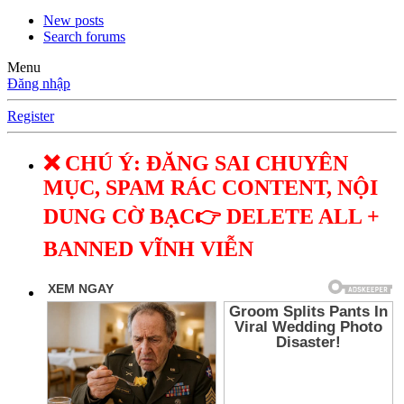
New posts
Search forums
Menu
Đăng nhập
Register
❌ CHÚ Ý: ĐĂNG SAI CHUYÊN
MỤC, SPAM RÁC CONTENT, NỘI
DUNG CỜ BẠC👉 DELETE ALL +
BANNED VĨNH VIỄN