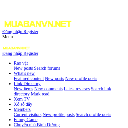
Đăng nhập
Register
Menu
Đăng nhập
Register
Rao vặt
New posts
Search forums
What's new
Featured content
New posts
New profile posts
Link Directory
New items
New comments
Latest reviews
Search link
directory
Mark read
Xem TV
Xổ số đây
Members
Current visitors
New profile posts
Search profile posts
Funny Game
Chuyển nhà Bình Dương