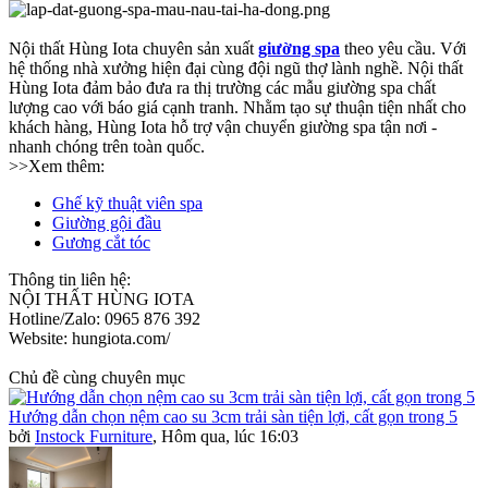
Nội thất Hùng Iota chuyên sản xuất
giường spa
theo yêu cầu. Với
hệ thống nhà xưởng hiện đại cùng đội ngũ thợ lành nghề. Nội thất
Hùng Iota đảm bảo đưa ra thị trường các mẫu giường spa chất
lượng cao với báo giá cạnh tranh. Nhằm tạo sự thuận tiện nhất cho
khách hàng, Hùng Iota hỗ trợ vận chuyển giường spa tận nơi -
nhanh chóng trên toàn quốc.
>>Xem thêm:
Ghế kỹ thuật viên spa
Giường gội đầu
Gương cắt tóc
Thông tin liên hệ:
NỘI THẤT HÙNG IOTA
Hotline/Zalo: 0965 876 392
Website: hungiota.com/
Chủ đề cùng chuyên mục
Hướng dẫn chọn nệm cao su 3cm trải sàn tiện lợi, cất gọn trong 5
bởi
Instock Furniture
,
Hôm qua, lúc 16:03