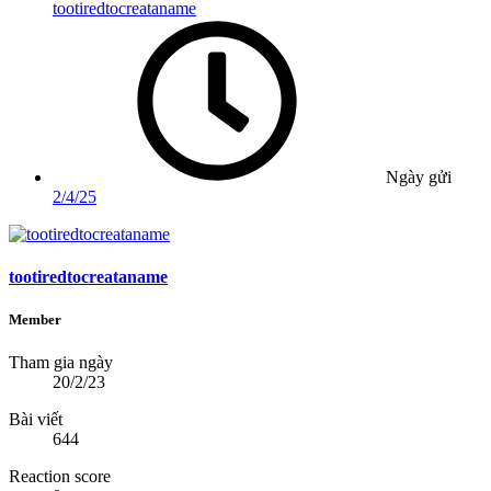
tootiredtocreataname
Ngày gửi
2/4/25
tootiredtocreataname
Member
Tham gia ngày
20/2/23
Bài viết
644
Reaction score