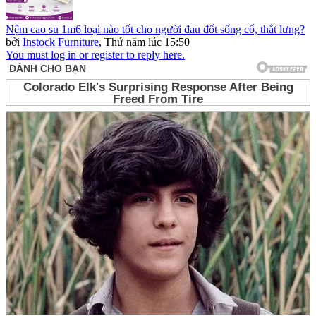
Nệm cao su 1m6 loại nào tốt cho người đau đốt sống cổ, thắt lưng?
bởi
Instock Furniture
,
Thứ năm lúc 15:50
You must log in or register to reply here.