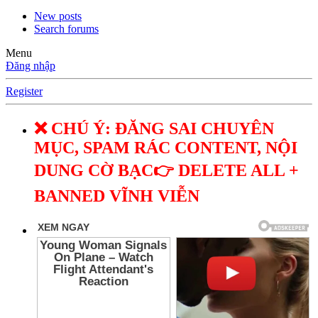
New posts
Search forums
Menu
Đăng nhập
Register
❌ CHÚ Ý: ĐĂNG SAI CHUYÊN
MỤC, SPAM RÁC CONTENT, NỘI
DUNG CỜ BẠC👉 DELETE ALL +
BANNED VĨNH VIỄN