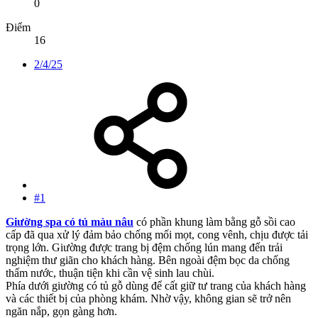
0
Điểm
16
2/4/25
#1
Giường spa có tủ
màu nâu
có phần khung làm bằng gỗ sồi cao
cấp đã qua xử lý đảm bảo chống mối mọt, cong vênh, chịu được tải
trọng lớn. Giường được trang bị đệm chống lún mang đến trải
nghiệm thư giãn cho khách hàng. Bên ngoài đệm bọc da chống
thấm nước, thuận tiện khi cần vệ sinh lau chùi.
Phía dưới giường có tủ gỗ dùng để cất giữ tư trang của khách hàng
và các thiết bị của phòng khám. Nhờ vậy, không gian sẽ trở nên
ngăn nắp, gọn gàng hơn.