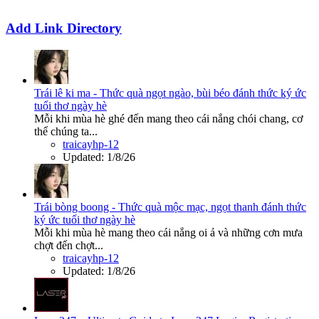
Add Link Directory
Trái lê ki ma - Thức quà ngọt ngào, bùi béo đánh thức ký ức
tuổi thơ ngày hè
Mỗi khi mùa hè ghé đến mang theo cái nắng chói chang, cơ
thể chúng ta...
traicayhp-12
Updated:
1/8/26
Trái bòng boong - Thức quà mộc mạc, ngọt thanh đánh thức
ký ức tuổi thơ ngày hè
Mỗi khi mùa hè mang theo cái nắng oi ả và những cơn mưa
chợt đến chợt...
traicayhp-12
Updated:
1/8/26