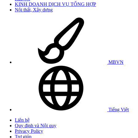
KINH DOANH DỊCH VỤ TỔNG HỢP
Nội thất, Xây dựng
MBVN
Tiếng Việt
Liên hệ
Quy định và Nội quy
Privacy Policy
Trợ giúp