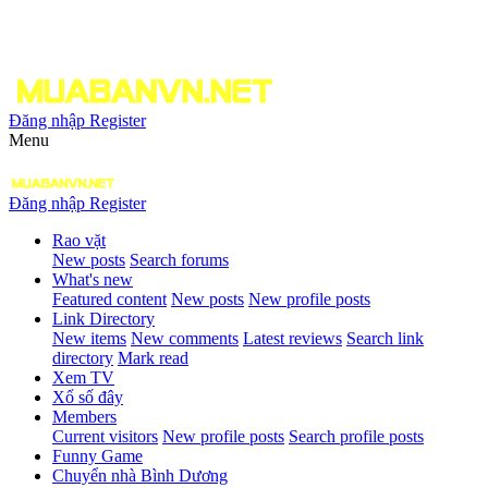
Đăng nhập
Register
Menu
Đăng nhập
Register
Rao vặt
New posts
Search forums
What's new
Featured content
New posts
New profile posts
Link Directory
New items
New comments
Latest reviews
Search link
directory
Mark read
Xem TV
Xổ số đây
Members
Current visitors
New profile posts
Search profile posts
Funny Game
Chuyển nhà Bình Dương