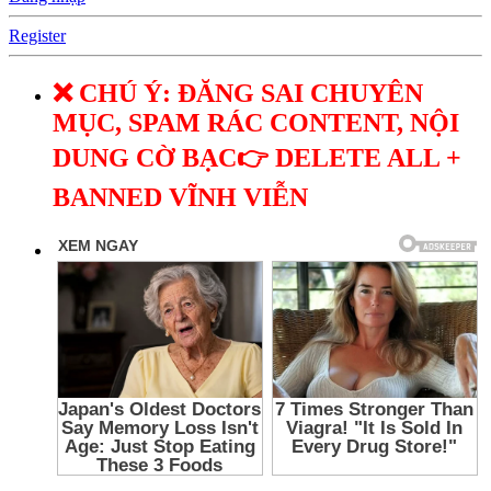
Register
❌ CHÚ Ý: ĐĂNG SAI CHUYÊN
MỤC, SPAM RÁC CONTENT, NỘI
DUNG CỜ BẠC👉 DELETE ALL +
BANNED VĨNH VIỄN