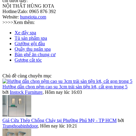
chỉ dưới đây:
NỘI THẤT HÙNG IOTA
Hotline/Zalo: 0965 876 392
Website:
hungiota.com
>>>>Xem thêm:
Xe đẩy spa
Tủ sản phẩm spa
Giường gội đầu
Quầy thu ngân spa
Bàn ghế ăn chung cư
Gương cắt tóc
Chủ đề cùng chuyên mục
Hướng dẫn chọn nệm cao su 3cm trải sàn tiện lợi, cất gọn trong 5
bởi
Instock Furniture
,
Hôm nay lúc 16:03
Giá Cửa Thép Chống Cháy tại Phường Phú Mỹ - TP HCM
bởi
Tranghoabinhdoor
,
Hôm nay lúc 10:21