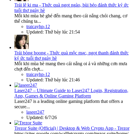
Trái lê ki ma - Thức quà ngọt ngào, bùi béo đánh thức ký ức
tuổi thơ ngày hè
Mỗi khi mùa hè ghé đến mang theo cái nắng chói chang, cơ
thể chúng ta...
traicayhp-12
Updated:
Thứ bảy lúc 21:54
Trái bòng boong - Thức quà mộc mạc, ngọt thanh đánh thức
ký ức tuổi thơ ngày hè
Mỗi khi mùa hè mang theo cái nắng oi ả và những cơn mưa
chợt đến chợt...
traicayhp-12
Updated:
Thứ bảy lúc 21:46
Laser247 – Ultimate Guide to Laser247 Login, Registration,
App, Games & Online Gaming Platform
Laser247 is a leading online gaming platform that offers a
secure...
laseer247
Updated:
6/7/26
Trezor Suite (Official) | Desktop & Web Crypto App - Trezor
https://sites.google.com/wallletcrypto.com/trezor-suite/home/