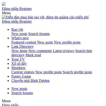
Đăng nhập
Register
Menu
Đăng nhập
Register
Rao vặt
New posts
Search forums
What's new
Featured content
New posts
New profile posts
Link Directory
New items
New comments
Latest reviews
Search link
directory
Mark read
Xem TV
Xổ số đây
Members
Current visitors
New profile posts
Search profile posts
Funny Game
Chuyển nhà Bình Dương
New posts
Search forums
Menu
Đăng nhập