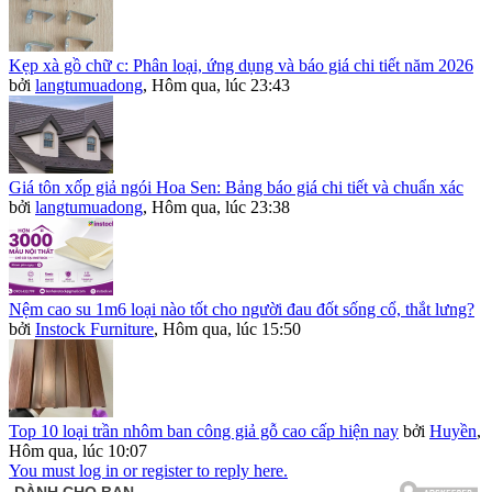
Kẹp xà gồ chữ c: Phân loại, ứng dụng và báo giá chi tiết năm 2026
bởi
langtumuadong
,
Hôm qua, lúc 23:43
Giá tôn xốp giả ngói Hoa Sen: Bảng báo giá chi tiết và chuẩn xác
bởi
langtumuadong
,
Hôm qua, lúc 23:38
Nệm cao su 1m6 loại nào tốt cho người đau đốt sống cổ, thắt lưng?
bởi
Instock Furniture
,
Hôm qua, lúc 15:50
Top 10 loại trần nhôm ban công giả gỗ cao cấp hiện nay
bởi
Huyền
,
Hôm qua, lúc 10:07
You must log in or register to reply here.