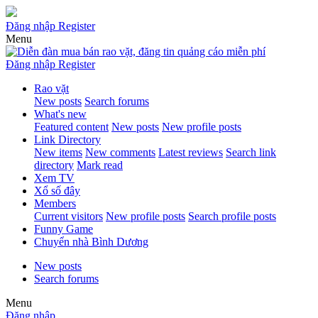
Đăng nhập
Register
Menu
Đăng nhập
Register
Rao vặt
New posts
Search forums
What's new
Featured content
New posts
New profile posts
Link Directory
New items
New comments
Latest reviews
Search link
directory
Mark read
Xem TV
Xổ số đây
Members
Current visitors
New profile posts
Search profile posts
Funny Game
Chuyển nhà Bình Dương
New posts
Search forums
Menu
Đăng nhập