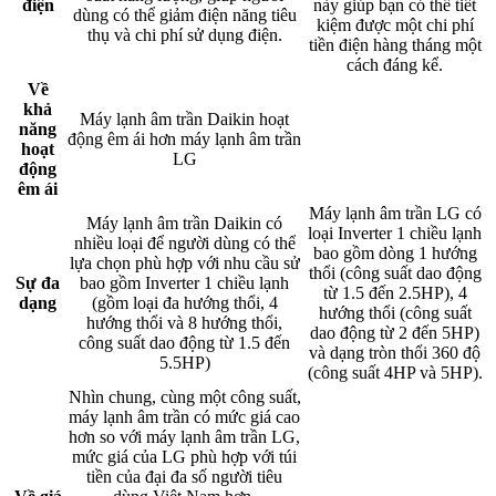
điện
này giúp bạn có thể tiết
dùng có thể giảm điện năng tiêu
kiệm được một chi phí
thụ và chi phí sử dụng điện.​
tiền điện hàng tháng một
cách đáng kể.​
Về
khả
Máy lạnh âm trần Daikin hoạt
năng
động êm ái hơn máy lạnh âm trần
hoạt
LG​
động
êm ái
Máy lạnh âm trần LG có
Máy lạnh âm trần Daikin có
loại Inverter 1 chiều lạnh
nhiều loại để người dùng có thể
bao gồm dòng 1 hướng
lựa chọn phù hợp với nhu cầu sử
thổi (công suất dao động
Sự đa
bao gồm Inverter 1 chiều lạnh
từ 1.5 đến 2.5HP), 4
dạng
(gồm loại đa hướng thổi, 4
hướng thổi (công suất
hướng thổi và 8 hướng thổi,
dao động từ 2 đến 5HP)
công suất dao động từ 1.5 đến
và dạng tròn thổi 360 độ
5.5HP)​
(công suất 4HP và 5HP).​
Nhìn chung, cùng một công suất,
máy lạnh âm trần có mức giá cao
hơn so với máy lạnh âm trần LG,
mức giá của LG phù hợp với túi
tiền của đại đa số người tiêu