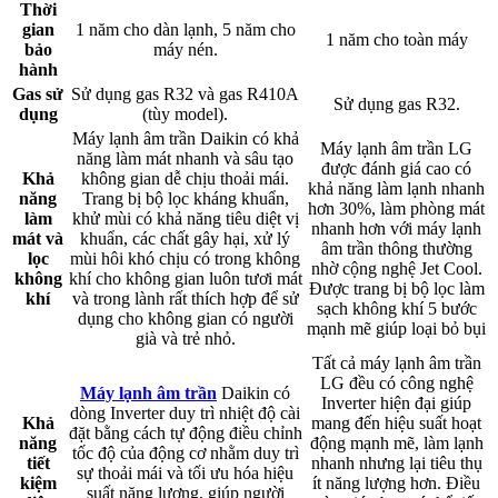
Thời
gian
1 năm cho dàn lạnh, 5 năm cho
1 năm cho toàn máy​
bảo
máy nén.​
hành
Gas sử
Sử dụng gas R32 và gas R410A
Sử dụng gas R32.​
dụng
(tùy model).​
Máy lạnh âm trần Daikin có khả
Máy lạnh âm trần LG
năng làm mát nhanh và sâu tạo
được đánh giá cao có
Khả
không gian dễ chịu thoải mái.
khả năng làm lạnh nhanh
năng
Trang bị bộ lọc kháng khuẩn,
hơn 30%, làm phòng mát
làm
khử mùi có khả năng tiêu diệt vị
nhanh hơn với máy lạnh
mát và
khuẩn, các chất gây hại, xử lý
âm trần thông thường
lọc
mùi hôi khó chịu có trong không
nhờ cộng nghệ Jet Cool.
không
khí cho không gian luôn tươi mát
Được trang bị bộ lọc làm
khí
và trong lành rất thích hợp để sử
sạch không khí 5 bước
dụng cho không gian có người
mạnh mẽ giúp loại bỏ bụi​
già và trẻ nhỏ.​
Tất cả máy lạnh âm trần
LG đều có công nghệ
Máy lạnh âm trần
Daikin có
Inverter hiện đại giúp
dòng Inverter duy trì nhiệt độ cài
Khả
mang đến hiệu suất hoạt
đặt bằng cách tự động điều chỉnh
năng
động mạnh mẽ, làm lạnh
tốc độ của động cơ nhằm duy trì
tiết
nhanh nhưng lại tiêu thụ
sự thoải mái và tối ưu hóa hiệu
kiệm
ít năng lượng hơn. Điều
suất năng lượng, giúp người