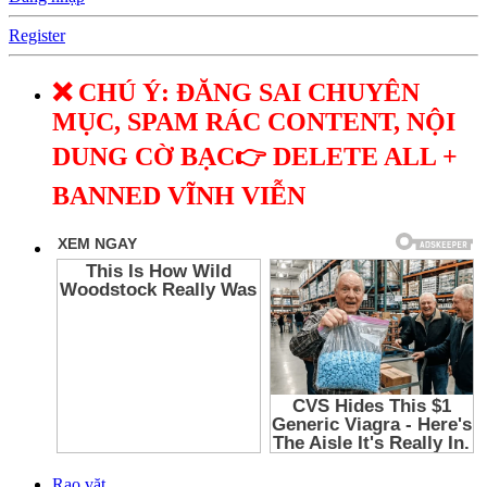
Register
❌ CHÚ Ý: ĐĂNG SAI CHUYÊN
MỤC, SPAM RÁC CONTENT, NỘI
DUNG CỜ BẠC👉 DELETE ALL +
BANNED VĨNH VIỄN
Rao vặt