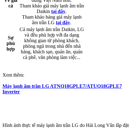
Về giá
dùng Việt Nam hơn.
cả
Tham khảo giá máy lạnh âm trần
Daikin
tại đây
.
Tham khảo bảng giá máy lạnh
âm trần LG
tại đây
.​
Cả máy lạnh âm trần Daikin, LG
và đều phù hợp với đa dạng
Sự
không gian từ phòng khách,
phù
phòng ngủ trong nhà đến nhà
hợp
hàng, khách sạn, quán ăn, quán
cà phê, văn phòng làm việc...​
Xem thêm:
Máy lạnh âm trần LG ATNQ18GPLE7/ATUQ18GPLE7
Inverter
Hình ảnh thực tế máy lạnh âm trần LG do Hải Long Vân lắp đặt