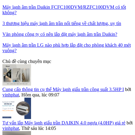
Máy lạnh âm trần Daikin FCFC100DVM/RZFC100DVM có tốt
không?
3 thương hiệu máy lạnh âm trần nổi tiếng về chất lượng, uy tín
Văn phòng công ty có nên lắp đặt máy lạnh âm trần Daikin?
Máy lạnh âm trần LG nào phù hợp lắp đặt cho phòng khách 40 mét
vuông?
Chủ đề cùng chuyên mục
Cung cấp thông tin cụ thể Máy lạnh giấu trần công suất 3.5HP I
bởi
vinhphat
,
Hôm qua, lúc 09:07
Tư vấn lắp Máy lạnh giấu trần DAIKIN 4.0 ngựa (4.0HP) giá rẻ
bởi
vinhphat
,
Thứ sáu lúc 14:05