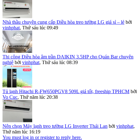
Nhà thầu chuyên cung cấp Điều hòa treo tường LG giá sỉ – lẻ
bởi
vinhphat
,
Thứ sáu lúc 09:49
Thi công Điều hòa âm trần DAIKIN 3.5HP cho Quán Bar chuyên
nghiệ
bởi
vinhphat
,
Thứ sáu lúc 08:39
Tủ lạnh Hitachi R-FW650PGV8 509L giá tốt, freeship TPHCM
bởi
Vo Cuc
,
Thứ năm lúc 20:38
Nên chọn Máy lạnh treo tường LG Inverter Thái Lan
bởi
vinhphat
,
Thứ năm lúc 16:19
You must log in or register to reply here.