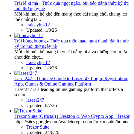
Trái lê ki ma - Thức quà ngọt ngào, bùi béo đánh thức ký ức
tuổi thơ ngày hè
Mỗi khi mùa hè ghé đến mang theo cái nắng chói chang, cơ
thể chúng ta...
traicayhp-12
Updated:
1/8/26
Trái bòng boong - Thức quà mộc mạc, ngọt thanh đánh thức
ký ức tuổi thơ ngày hè
Mỗi khi mùa hè mang theo cái nắng oi ả và những cơn mưa
chợt đến chợt...
traicayhp-12
Updated:
1/8/26
Laser247 – Ultimate Guide to Laser247 Login, Registration,
App, Games & Online Gaming Platform
Laser247 is a leading online gaming platform that offers a
secure...
laseer247
Updated:
6/7/26
Trezor Suite (Official) | Desktop & Web Crypto App - Trezor
https://sites.google.com/wallletcrypto.com/trezor-suite/home/
Trezor Suite
Updated:
24/6/26