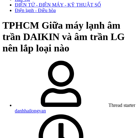
ĐIỆN TỬ - ĐIỆN MÁY - KỸ THUẬT SỐ
Điện lạnh - Điều hòa
TPHCM
Giữa máy lạnh âm
trần DAIKIN và âm trần LG
nên lắp loại nào
Thread starter
danhhailongvan