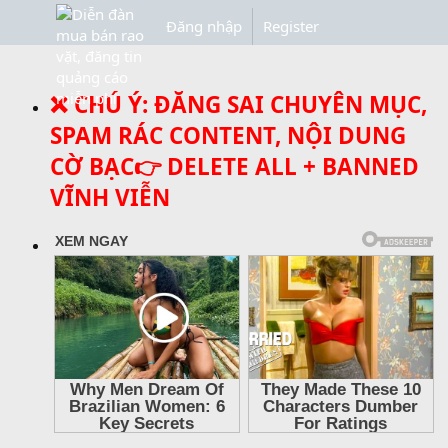
Đăng nhập
Register
❌ CHÚ Ý: ĐĂNG SAI CHUYÊN MỤC,
SPAM RÁC CONTENT, NỘI DUNG
CỜ BẠC👉 DELETE ALL + BANNED
VĨNH VIỄN