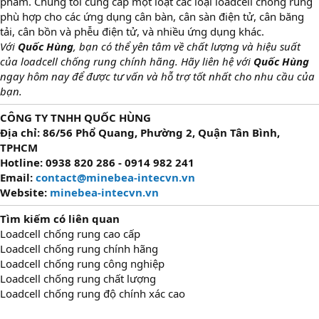
phẩm. Chúng tôi cung cấp một loạt các loại loadcell chống rung
phù hợp cho các ứng dụng cân bàn, cân sàn điện tử, cân băng
tải, cân bồn và phễu điện tử, và nhiều ứng dụng khác.
Với
Quốc Hùng
, bạn có thể yên tâm về chất lượng và hiệu suất
của loadcell chống rung chính hãng. Hãy liên hệ với
Quốc Hùng
ngay hôm nay để được tư vấn và hỗ trợ tốt nhất cho nhu cầu của
bạn.
CÔNG TY TNHH QUỐC HÙNG
Địa chỉ: 86/56 Phổ Quang, Phường 2, Quận Tân Bình,
TPHCM
Hotline: 0938 820 286 - 0914 982 241
Email:
contact@minebea-intecvn.vn
Website:
minebea-intecvn.vn
Tìm kiếm có liên quan
Loadcell chống rung cao cấp
Loadcell chống rung chính hãng
Loadcell chống rung công nghiệp
Loadcell chống rung chất lượng
Loadcell chống rung độ chính xác cao