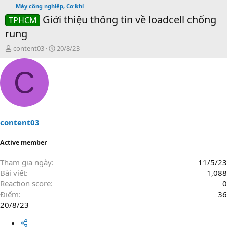
Máy công nghiệp, Cơ khí
Giới thiệu thông tin về loadcell chống
TPHCM
rung
T
N
content03
20/8/23
h
g
r
à
C
e
y
a
g
d
ử
s
i
t
a
content03
r
t
Active member
e
r
Tham gia ngày
11/5/23
Bài viết
1,088
Reaction score
0
Điểm
36
20/8/23