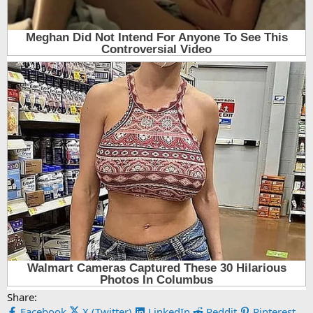
Share:
Facebook
X (Twitter)
LinkedIn
Reddit
Pinterest