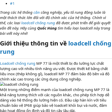
#1
Trong các hệ thống
cân
công nghiệp, yếu tố rung động luôn là
một thách thức lớn đối với độ chính xác của hệ thống. Chính vì
thế, các loại
loadcell chống rung
đã được phát triển để giải quyết
vấn đề này. Hãy cùng
Quốc Hùng
tìm hiểu loại loadcell này trong
bài viết này nhé!
Giới thiệu thông tin về
loadcell chống
rung
Loadcell chống rung
MP 77 là một thiết bị đo lường lực chất
lượng cao với nhiều tính năng ưu việt. Được thiết kế bằng chất
liệu inox (thép không gỉ), loadcell MP 77 đảm bảo độ bền và độ
chính xác cao trong các ứng dụng công nghiệp.
Một trong những điểm mạnh của loadcell chống rung MP 77 là
khả năng tương thích với các nguồn khác, cho phép tích hợp dễ
dàng vào hệ thống đo lường hiện có. Đầu cáp hàn kín với tiêu
chuẩn bảo vệ IP68 giúp bảo vệ loadcell khỏi bụi và nước, đảm
bảo hoạt động ổn định và độ tin cậy lâu dài.