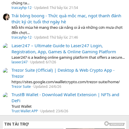
chúng ta...
traicayhp-12
Updated:
Thứ bảy lúc 21:54
Trái bòng boong - Thức quà mộc mạc, ngọt thanh đánh
thức ký ức tuổi thơ ngày hè
Mỗi khi mùa hè mang theo cái nắng oi ả và những cơn mưa chợt
đến chợt...
traicayhp-12
Updated:
Thứ bảy lúc 21:46
Laser247 – Ultimate Guide to Laser247 Login,
Registration, App, Games & Online Gaming Platform
Laser247 is a leading online gaming platform that offers a secure...
laseer247
Updated:
6/7/26
Trezor Suite (Official) | Desktop & Web Crypto App -
Trezor
https://sites.google.com/wallletcrypto.com/trezor-suite/home/
Trezor Suite
Updated:
24/6/26
Trust® Wallet - Download Wallet Extension | NFTs and
DeFi
Trust Wallet
Trust Wallet APP
Updated:
23/6/26