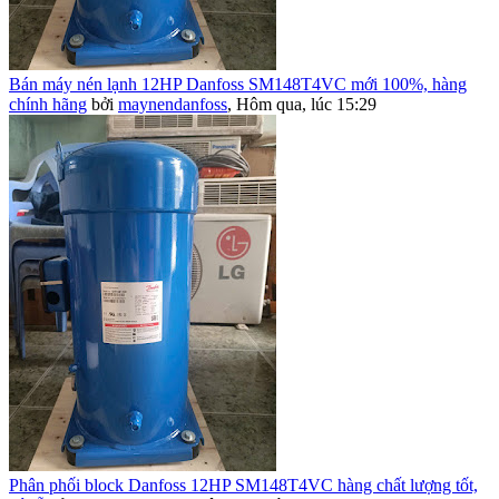
Bán máy nén lạnh 12HP Danfoss SM148T4VC mới 100%, hàng
chính hãng
bởi
maynendanfoss
,
Hôm qua, lúc 15:29
Phân phối block Danfoss 12HP SM148T4VC hàng chất lượng tốt,