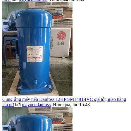
Cung ứng máy nén Danfoss 12HP SM148T4VC giá tốt, giao hàng
tận nơ
bởi
maynendanfoss
,
Hôm qua, lúc 15:48