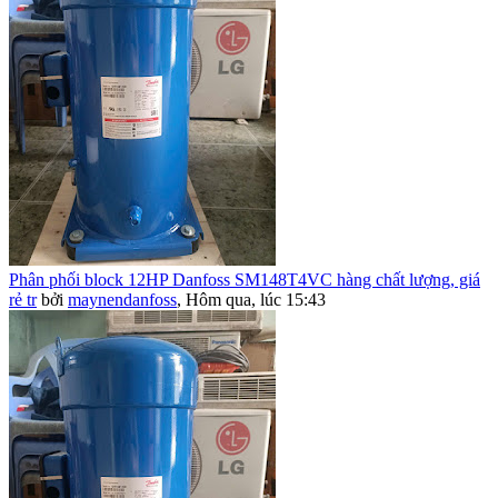
Phân phối block 12HP Danfoss SM148T4VC hàng chất lượng, giá
rẻ tr
bởi
maynendanfoss
,
Hôm qua, lúc 15:43