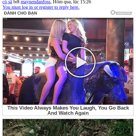
có sẵ
bởi
maynendanfoss
,
Hôm qua, lúc 15:26
You must log in or register to reply here.