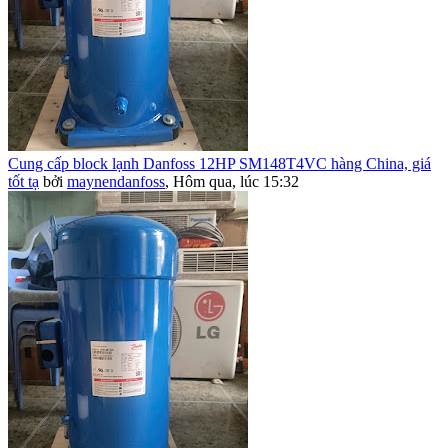
Cung cấp block lạnh Danfoss 12HP SM148T4VC hàng China, giá
tốt tạ
bởi
maynendanfoss
,
Hôm qua, lúc 15:32