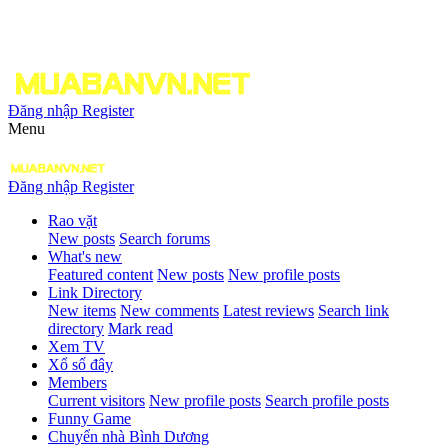
Đăng nhập
Register
Menu
Đăng nhập
Register
Rao vặt
New posts
Search forums
What's new
Featured content
New posts
New profile posts
Link Directory
New items
New comments
Latest reviews
Search link
directory
Mark read
Xem TV
Xổ số đây
Members
Current visitors
New profile posts
Search profile posts
Funny Game
Chuyển nhà Bình Dương