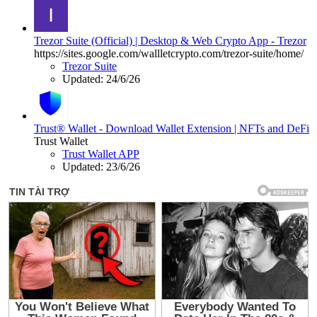
Trezor Suite (Official) | Desktop & Web Crypto App - Trezor
https://sites.google.com/wallletcrypto.com/trezor-suite/home/
Trezor Suite
Updated:
24/6/26
Trust® Wallet - Download Wallet Extension | NFTs and DeFi
Trust Wallet
Trust Wallet APP
Updated:
23/6/26