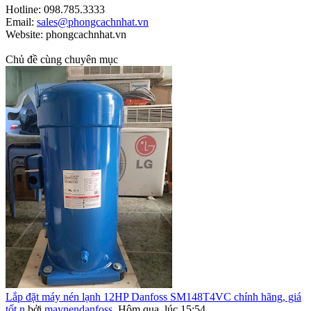
Hotline: 098.785.3333
Email:
sales@phongcachnhat.vn
Website: phongcachnhat.vn
Chủ đề cùng chuyên mục
Lắp đặt máy nén lạnh 12HP Danfoss SM148T4VC chính hãng, giá
tốt n
bởi
maynendanfoss
,
Hôm qua, lúc 15:54