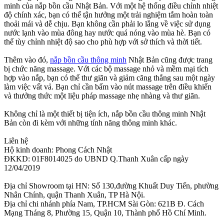
minh của nắp bồn cầu Nhật Bản. Với một hệ thống điều chỉnh nhiệt
độ chính xác, bạn có thể tận hưởng một trải nghiệm tắm hoàn toàn
thoải mái và dễ chịu. Bạn không cần phải lo lắng về việc sử dụng
nước lạnh vào mùa đông hay nước quá nóng vào mùa hè. Bạn có
thể tùy chỉnh nhiệt độ sao cho phù hợp với sở thích và thời tiết.
Thêm vào đó,
nắp bồn cầu thông minh
Nhật Bản cũng được trang
bị chức năng massage. Với các bộ massage nhỏ và mềm mại tích
hợp vào nắp, bạn có thể thư giãn và giảm căng thẳng sau một ngày
làm việc vất vả. Bạn chỉ cần bấm vào nút massage trên điều khiển
và thưởng thức một liệu pháp massage nhẹ nhàng và thư giãn.
Không chỉ là một thiết bị tiện ích, nắp bồn cầu thông minh Nhật
Bản còn đi kèm với những tính năng thông minh khác.
Liên hệ
Hộ kinh doanh: Phong Cách Nhật
ĐKKD: 01F8014025 do UBND Q.Thanh Xuân cấp ngày
12/04/2019
Địa chỉ Showroom tại HN: Số 130,đường Khuất Duy Tiến, phường
Nhân Chính, quận Thanh Xuân, TP Hà Nội.
Địa chỉ chi nhánh phía Nam, TP.HCM Sài Gòn: 621B Đ. Cách
Mạng Tháng 8, Phường 15, Quận 10, Thành phố Hồ Chí Minh.