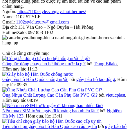
hỏi người dùng phải có được sự am hiểu rất lớn về các sản phẩm
chính hãng.
Nguồn:
https://1102style.vn/giay-luoi-hermes/
Name: 1102 STYLE
Gmail:
1102styleluxury@gmail.com
Địa chỉ: 131 Văn Cao – Ngô Quyền – Hải Phòng
Hotline/Zalo: 097 853 1102
Chủ đề cùng chuyên mục
Công tắc dòng chảy cho hệ thống nước là gì?
bởi
Trang Bilalo
,
Hôm nay lúc 11:13
Giày bảo hộ Hàn Quốc chống nước
bởi
giày bảo hộ lao động
,
Hôm
nay lúc 09:35
Ống Nhựa Chất Lượng Cao Cần Phụ Gia PVC Gì?
bởi
vietucplast
,
Hôm nay lúc 08:19
Nên mua eSIM trước ngày đi khoảng bao nhiêu lâu?
bởi
Nghiêm
Hà My 123
,
Hôm qua, lúc 13:41
Tiêu chí chọn giày bảo hộ Hàn Quốc cao cấp uy tín
bởi
giày bảo hộ