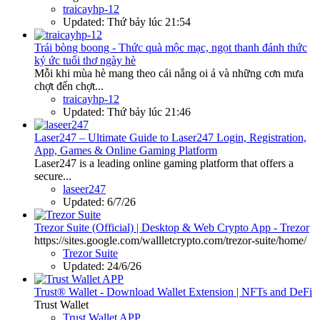
traicayhp-12
Updated:
Thứ bảy lúc 21:54
Trái bòng boong - Thức quà mộc mạc, ngọt thanh đánh thức
ký ức tuổi thơ ngày hè
Mỗi khi mùa hè mang theo cái nắng oi ả và những cơn mưa
chợt đến chợt...
traicayhp-12
Updated:
Thứ bảy lúc 21:46
Laser247 – Ultimate Guide to Laser247 Login, Registration,
App, Games & Online Gaming Platform
Laser247 is a leading online gaming platform that offers a
secure...
laseer247
Updated:
6/7/26
Trezor Suite (Official) | Desktop & Web Crypto App - Trezor
https://sites.google.com/wallletcrypto.com/trezor-suite/home/
Trezor Suite
Updated:
24/6/26
Trust® Wallet - Download Wallet Extension | NFTs and DeFi
Trust Wallet
Trust Wallet APP