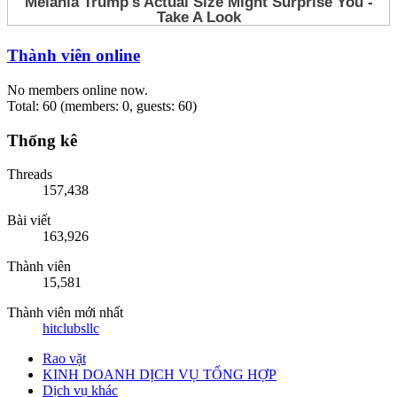
Thành viên online
No members online now.
Total: 60 (members: 0, guests: 60)
Thống kê
Threads
157,438
Bài viết
163,926
Thành viên
15,581
Thành viên mới nhất
hitclubsllc
Rao vặt
KINH DOANH DỊCH VỤ TỔNG HỢP
Dịch vụ khác