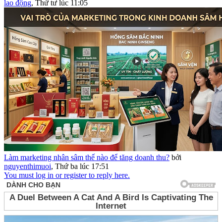
lao động
,
Thứ tư lúc 11:05
Làm marketing nhân sâm thế nào để tăng doanh thu?
bởi
nguyenthimuoi
,
Thứ ba lúc 17:51
You must log in or register to reply here.