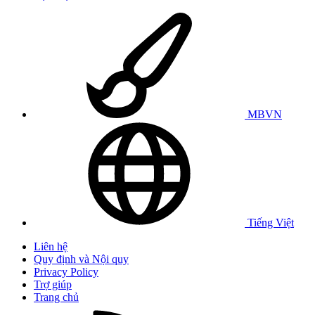
MBVN
Tiếng Việt
Liên hệ
Quy định và Nội quy
Privacy Policy
Trợ giúp
Trang chủ