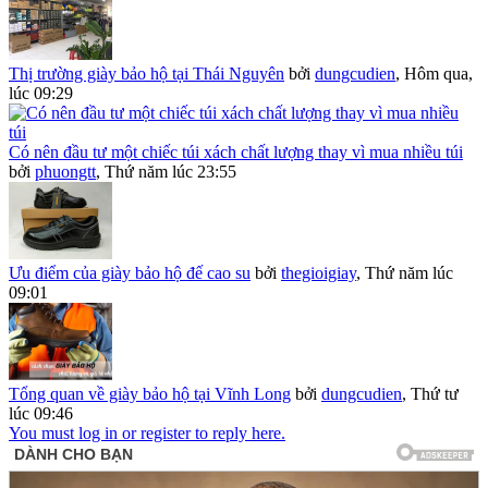
Thị trường giày bảo hộ tại Thái Nguyên
bởi
dungcudien
,
Hôm qua,
lúc 09:29
Có nên đầu tư một chiếc túi xách chất lượng thay vì mua nhiều túi
bởi
phuongtt
,
Thứ năm lúc 23:55
Ưu điểm của giày bảo hộ đế cao su
bởi
thegioigiay
,
Thứ năm lúc
09:01
Tổng quan về giày bảo hộ tại Vĩnh Long
bởi
dungcudien
,
Thứ tư
lúc 09:46
You must log in or register to reply here.