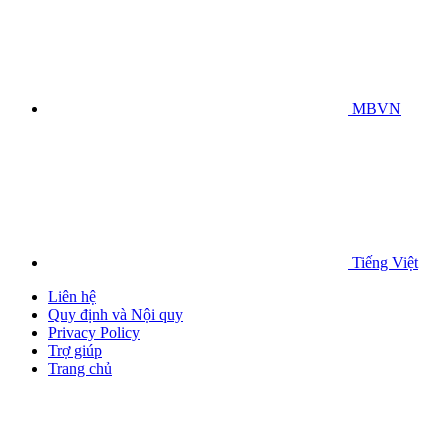
MBVN
Tiếng Việt
Liên hệ
Quy định và Nội quy
Privacy Policy
Trợ giúp
Trang chủ