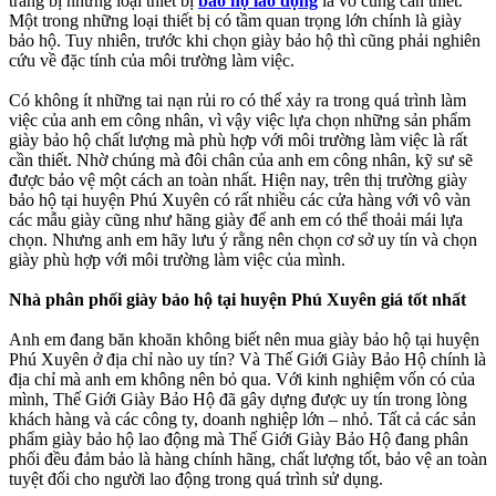
trang bị những loại thiết bị
bảo hộ lao động
là vô cùng cần thiết.
Một trong những loại thiết bị có tầm quan trọng lớn chính là giày
bảo hộ. Tuy nhiên, trước khi chọn giày bảo hộ thì cũng phải nghiên
cứu về đặc tính của môi trường làm việc.
Có không ít những tai nạn rủi ro có thể xảy ra trong quá trình làm
việc của anh em công nhân, vì vậy việc lựa chọn những sản phẩm
giày bảo hộ chất lượng mà phù hợp với môi trường làm việc là rất
cần thiết. Nhờ chúng mà đôi chân của anh em công nhân, kỹ sư sẽ
được bảo vệ một cách an toàn nhất. Hiện nay, trên thị trường giày
bảo hộ tại huyện Phú Xuyên có rất nhiều các cửa hàng với vô vàn
các mẫu giày cũng như hãng giày để anh em có thể thoải mái lựa
chọn. Nhưng anh em hãy lưu ý rằng nên chọn cơ sở uy tín và chọn
giày phù hợp với môi trường làm việc của mình.
Nhà phân phối giày bảo hộ tại huyện Phú Xuyên giá tốt nhất
Anh em đang băn khoăn không biết nên mua giày bảo hộ tại huyện
Phú Xuyên ở địa chỉ nào uy tín? Và Thế Giới Giày Bảo Hộ chính là
địa chỉ mà anh em không nên bỏ qua. Với kinh nghiệm vốn có của
mình, Thế Giới Giày Bảo Hộ đã gây dựng được uy tín trong lòng
khách hàng và các công ty, doanh nghiệp lớn – nhỏ. Tất cả các sản
phẩm giày bảo hộ lao động mà Thế Giới Giày Bảo Hộ đang phân
phối đều đảm bảo là hàng chính hãng, chất lượng tốt, bảo vệ an toàn
tuyệt đối cho người lao động trong quá trình sử dụng.