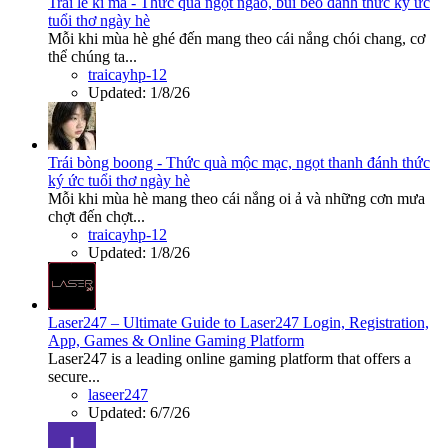
Trái lê ki ma - Thức quà ngọt ngào, bùi béo đánh thức ký ức
tuổi thơ ngày hè
Mỗi khi mùa hè ghé đến mang theo cái nắng chói chang, cơ
thể chúng ta...
traicayhp-12
Updated:
1/8/26
Trái bòng boong - Thức quà mộc mạc, ngọt thanh đánh thức
ký ức tuổi thơ ngày hè
Mỗi khi mùa hè mang theo cái nắng oi ả và những cơn mưa
chợt đến chợt...
traicayhp-12
Updated:
1/8/26
Laser247 – Ultimate Guide to Laser247 Login, Registration,
App, Games & Online Gaming Platform
Laser247 is a leading online gaming platform that offers a
secure...
laseer247
Updated:
6/7/26