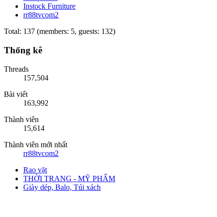
Instock Furniture
rr88tvcom2
Total: 137 (members: 5, guests: 132)
Thống kê
Threads
157,504
Bài viết
163,992
Thành viên
15,614
Thành viên mới nhất
rr88tvcom2
Rao vặt
THỜI TRANG - MỸ PHẨM
Giày dép, Balo, Túi xách