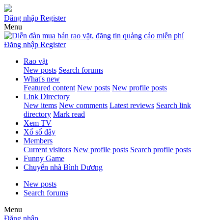
Đăng nhập
Register
Menu
Đăng nhập
Register
Rao vặt
New posts
Search forums
What's new
Featured content
New posts
New profile posts
Link Directory
New items
New comments
Latest reviews
Search link
directory
Mark read
Xem TV
Xổ số đây
Members
Current visitors
New profile posts
Search profile posts
Funny Game
Chuyển nhà Bình Dương
New posts
Search forums
Menu
Đăng nhập