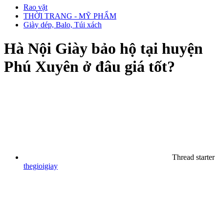
Rao vặt
THỜI TRANG - MỸ PHẨM
Giày dép, Balo, Túi xách
Hà Nội
Giày bảo hộ tại huyện
Phú Xuyên ở đâu giá tốt?
Thread starter
thegioigiay