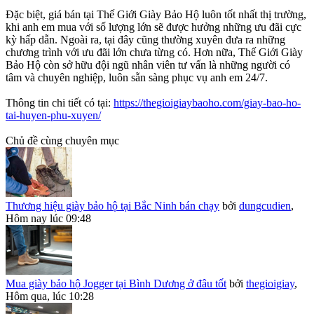
Đặc biệt, giá bán tại Thế Giới Giày Bảo Hộ luôn tốt nhất thị trường,
khi anh em mua với số lượng lớn sẽ được hưởng những ưu đãi cực
kỳ hấp dẫn. Ngoài ra, tại đây cũng thường xuyên đưa ra những
chương trình với ưu đãi lớn chưa từng có. Hơn nữa, Thế Giới Giày
Bảo Hộ còn sở hữu đội ngũ nhân viên tư vấn là những người có
tâm và chuyên nghiệp, luôn sẵn sàng phục vụ anh em 24/7.
Thông tin chi tiết có tại:
https://thegioigiaybaoho.com/giay-bao-ho-
tai-huyen-phu-xuyen/
Chủ đề cùng chuyên mục
Thương hiệu giày bảo hộ tại Bắc Ninh bán chạy
bởi
dungcudien
,
Hôm nay lúc 09:48
Mua giày bảo hộ Jogger tại Bình Dương ở đâu tốt
bởi
thegioigiay
,
Hôm qua, lúc 10:28