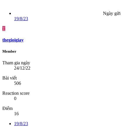
Ngày gửi
19/8/23
T
thegioigiay
Member
Tham gia ngày
24/12/22
Bài viết
506
Reaction score
0
Điểm
16
19/8/23