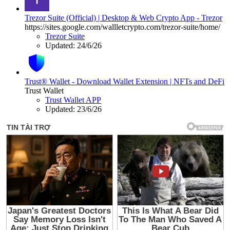
Trezor Suite (Official) | Desktop & Web Crypto App - Trezor
https://sites.google.com/wallletcrypto.com/trezor-suite/home/
Trezor Suite
Updated:
24/6/26
Trust® Wallet - Download Wallet Extension | NFTs and DeFi
Trust Wallet
Trust Wallet APP
Updated:
23/6/26