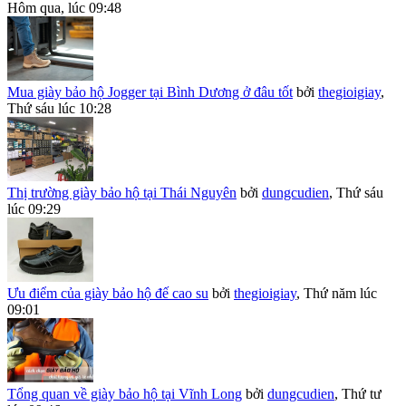
Hôm qua, lúc 09:48
Mua giày bảo hộ Jogger tại Bình Dương ở đâu tốt
bởi
thegioigiay
,
Thứ sáu lúc 10:28
Thị trường giày bảo hộ tại Thái Nguyên
bởi
dungcudien
,
Thứ sáu
lúc 09:29
Ưu điểm của giày bảo hộ đế cao su
bởi
thegioigiay
,
Thứ năm lúc
09:01
Tổng quan về giày bảo hộ tại Vĩnh Long
bởi
dungcudien
,
Thứ tư