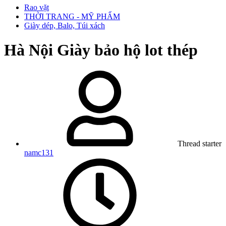
Rao vặt
THỜI TRANG - MỸ PHẨM
Giày dép, Balo, Túi xách
Hà Nội
Giày bảo hộ lot thép
Thread starter
namc131