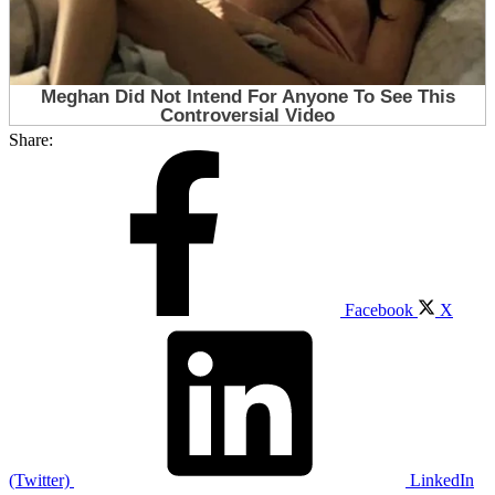
Share:
Facebook
X
(Twitter)
LinkedIn