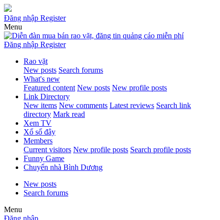
Đăng nhập
Register
Menu
Đăng nhập
Register
Rao vặt
New posts
Search forums
What's new
Featured content
New posts
New profile posts
Link Directory
New items
New comments
Latest reviews
Search link
directory
Mark read
Xem TV
Xổ số đây
Members
Current visitors
New profile posts
Search profile posts
Funny Game
Chuyển nhà Bình Dương
New posts
Search forums
Menu
Đăng nhập