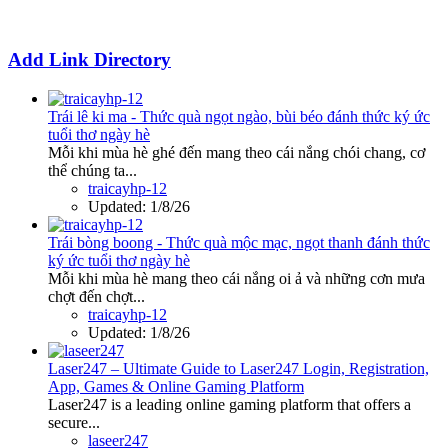
Add Link Directory
Trái lê ki ma - Thức quà ngọt ngào, bùi béo đánh thức ký ức
tuổi thơ ngày hè
Mỗi khi mùa hè ghé đến mang theo cái nắng chói chang, cơ
thể chúng ta...
traicayhp-12
Updated:
1/8/26
Trái bòng boong - Thức quà mộc mạc, ngọt thanh đánh thức
ký ức tuổi thơ ngày hè
Mỗi khi mùa hè mang theo cái nắng oi ả và những cơn mưa
chợt đến chợt...
traicayhp-12
Updated:
1/8/26
Laser247 – Ultimate Guide to Laser247 Login, Registration,
App, Games & Online Gaming Platform
Laser247 is a leading online gaming platform that offers a
secure...
laseer247