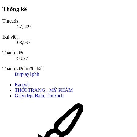
Thống kê
Threads
157,509
Bài viết
163,997
Thành viên
15,627
Thành viên mới nhất
fairplay1phh
Rao vặt
THỜI TRANG - MỸ PHẨM
Giày dép, Balo, Túi xách