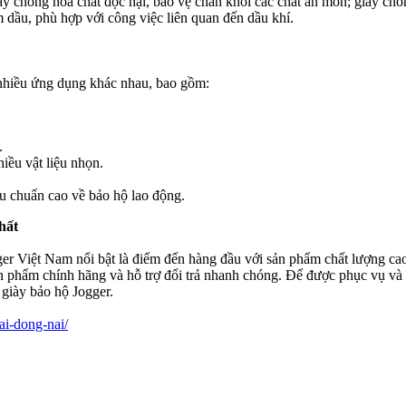
ày chống hóa chất độc hại, bảo vệ chân khỏi các chất ăn mòn; giày chố
m dầu, phù hợp với công việc liên quan đến dầu khí.
i nhiều ứng dụng khác nhau, bao gồm:
.
iều vật liệu nhọn.
u chuẩn cao về bảo hộ lao động.
hất
er Việt Nam nổi bật là điểm đến hàng đầu với sản phẩm chất lượng cao 
n phẩm chính hãng và hỗ trợ đổi trả nhanh chóng. Để được phục vụ và t
giày bảo hộ Jogger.
ai-dong-nai/