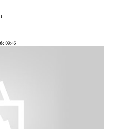
01
úc 09:46