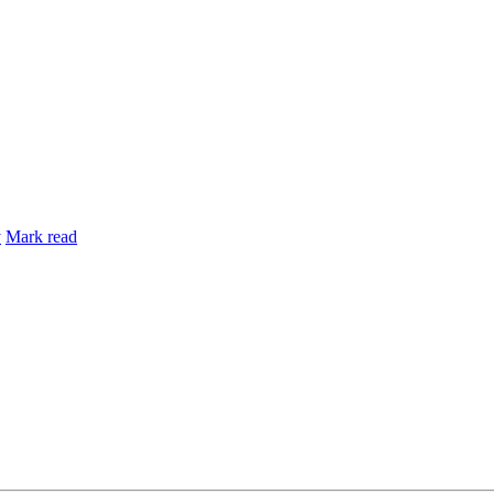
y
Mark read