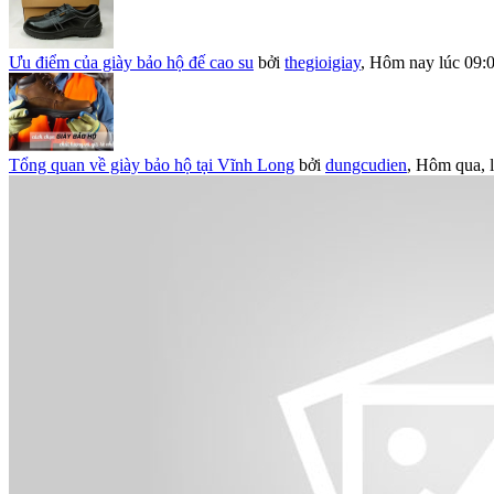
Ưu điểm của giày bảo hộ đế cao su
bởi
thegioigiay
,
Hôm nay lúc 09:
Tổng quan về giày bảo hộ tại Vĩnh Long
bởi
dungcudien
,
Hôm qua, l