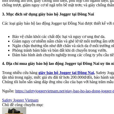
môi trường ẩm ướt; giày chống tĩnh điện, phù hợp cho ngành điện; gi
chống trượt, giảm nguy cơ té ngã trên bề mặt trơn; và giày chống thấ
3. Mục đích sử dụng giày bảo hộ Jogger tại Đồng Nai
Các loại giày bảo hộ lao động Jogger tại Đồng Nai được thiết kế vớ
Bảo vệ chân khỏi các chất độc hại và nguy cơ ung thư da.
Giảm nguy cơ nhiễm nấm chân và ghẻ lở từ môi trường ẩm ướt
Ngăn chặn thương tổn như đứt chân và rách da ở môi trường nh
Phòng tránh bám bẩn và bùn đất khi di chuyển trong vườn.
Đảm bảo hình ảnh chuyên nghiệp trong các công ty yêu cầu tiê
4. Địa chỉ mua giày bảo hộ lao động Jogger tại Đồng Nai uy tín n
Trong nhiều cửa hàng
giày bảo hộ Jogger tại Đồng Nai,
Safety Jogg
tận nhà trong ngày, mức giá ưu đãi từ hơn 200.000đ/đôi, bảo hành sả
Chúng tôi luôn sẵn sàng đáp ứng nhu cầu của bạn với hàng trăm mẫu 
Nguồn:
https://safetyjoggervietnam.net/giay-bao-ho-lao-dong-jogger-t
Safety Jogger Vietnam
Chủ đề cùng chuyên mục