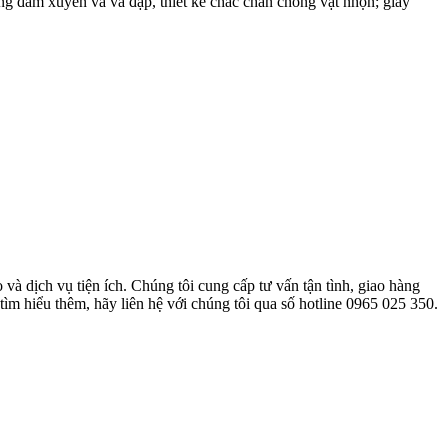
ng đâm xuyên và va đập, thiết kế chắc chắn chống vật nhọn; giày
và dịch vụ tiện ích. Chúng tôi cung cấp tư vấn tận tình, giao hàng
ìm hiểu thêm, hãy liên hệ với chúng tôi qua số hotline 0965 025 350.