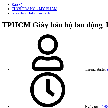
Rao vặt
THỜI TRANG - MỸ PHẨM
Giày dép, Balo, Túi xách
TPHCM
Giày bảo hộ lao động 
Thread starter
Ngày gửi
11/8