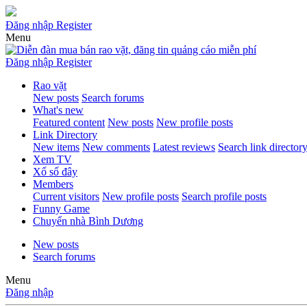
Đăng nhập
Register
Menu
Đăng nhập
Register
Rao vặt
New posts
Search forums
What's new
Featured content
New posts
New profile posts
Link Directory
New items
New comments
Latest reviews
Search link director
Xem TV
Xổ số đây
Members
Current visitors
New profile posts
Search profile posts
Funny Game
Chuyển nhà Bình Dương
New posts
Search forums
Menu
Đăng nhập