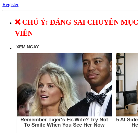
Register
❌ CHÚ Ý: ĐĂNG SAI CHUYÊN MỤC
VIỄN