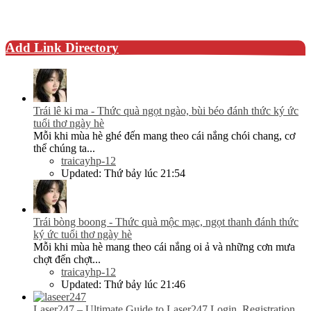
Add Link Directory
Trái lê ki ma - Thức quà ngọt ngào, bùi béo đánh thức ký ức
tuổi thơ ngày hè
Mỗi khi mùa hè ghé đến mang theo cái nắng chói chang, cơ
thể chúng ta...
traicayhp-12
Updated:
Thứ bảy lúc 21:54
Trái bòng boong - Thức quà mộc mạc, ngọt thanh đánh thức
ký ức tuổi thơ ngày hè
Mỗi khi mùa hè mang theo cái nắng oi ả và những cơn mưa
chợt đến chợt...
traicayhp-12
Updated:
Thứ bảy lúc 21:46
Laser247 – Ultimate Guide to Laser247 Login, Registration,