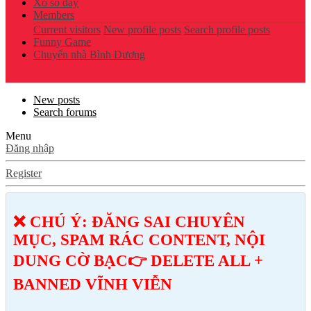
Xổ số đây
Members
Current visitors
New profile posts
Search profile posts
Funny Game
Chuyển nhà Bình Dương
New posts
Search forums
Menu
Đăng nhập
Register
❌ CHÚ Ý: ĐĂNG SAI CHUYÊN
MỤC, SPAM RÁC CONTENT, NỘI
DUNG CỜ BẠC👉 DELETE ALL +
BANNED VĨNH VIỄN