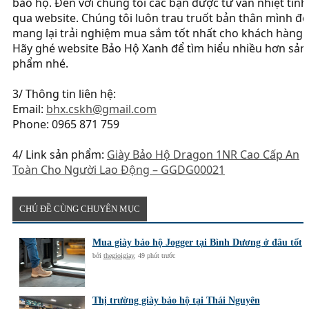
bảo hộ. Đến với chúng tôi các bạn được tư vấn nhiệt tình
qua website. Chúng tôi luôn trau truốt bản thân mình để
mang lại trải nghiệm mua sắm tốt nhất cho khách hàng.
Hãy ghé website Bảo Hộ Xanh để tìm hiểu nhiều hơn sản
phẩm nhé.
3/ Thông tin liên hệ:
Email:
bhx.cskh@gmail.com
Phone: 0965 871 759
4/ Link sản phẩm:
Giày Bảo Hộ Dragon 1NR Cao Cấp An
Toàn Cho Người Lao Động – GGDG00021
CHỦ ĐỀ CÙNG CHUYÊN MỤC
Mua giày bảo hộ Jogger tại Bình Dương ở đâu tốt
bởi
thegioigiay
,
49 phút trước
Thị trường giày bảo hộ tại Thái Nguyên