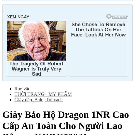
Rao vặt
THỜI TRANG - MỸ PHẨM
Giày dép, Balo, Túi xách
Giày Bảo Hộ Dragon 1NR Cao
Cấp An Toàn Cho Người Lao