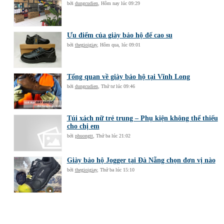
bởi
dungcudien
,
Hôm nay lúc 09:29
Ưu điểm của giày bảo hộ đế cao su
bởi
thegioigiay
,
Hôm qua, lúc 09:01
Tổng quan về giày bảo hộ tại Vĩnh Long
bởi
dungcudien
,
Thứ tư lúc 09:46
Túi xách nữ trẻ trung – Phụ kiện không thể thiếu
cho chị em
bởi
phuongtt
,
Thứ ba lúc 21:02
Giày bảo hộ Jogger tại Đà Nẵng chọn đơn vị nào
bởi
thegioigiay
,
Thứ ba lúc 15:10