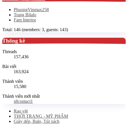
PhuongVinmax258
Trang Bilalo
Fam Interior
Total: 146 (members: 3, guests: 143)
Thống kê
Threads
157,436
Bài viết
163,924
Thành viên
15,580
Thành viên mới nhất
s8contact1
Rao vặt
THỜI TRANG - MỸ PHẨM
Giày dép, Balo, Túi xách