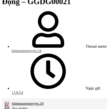
Động – GGDG00021
Thread starter
kimngannguyen.24
Ngày gửi
11/6/24
K
kimngannguyen.24
New member