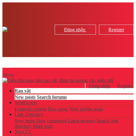
Đăng nhập
Register
Menu
Đăng nhập
Register
Rao vặt
New posts
Search forums
What's new
Featured content
New posts
New profile posts
Link Directory
New items
New comments
Latest reviews
Search link
directory
Mark read
Xem TV