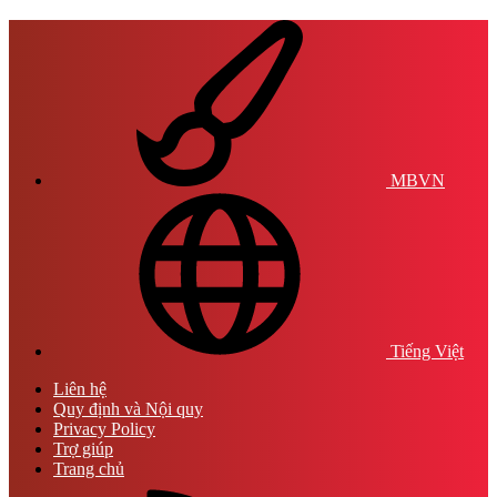
MBVN
Tiếng Việt
Liên hệ
Quy định và Nội quy
Privacy Policy
Trợ giúp
Trang chủ