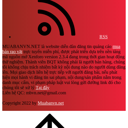
RSS
MUABANVN.NET là website diễn đàn đăng tin quảng cáo
mua
bán rao vặt
trực tuyến miễn phí, được phát triển dựa trên nền tảng
mã nguồn mở Xenforo version 2.3.4 đang trong thời gian hoạt động
thử nghiệm. Thành viên BQT không phải là người bán hàng, chúng
tôi không chịu trách nhiệm bất kỳ nội dung nào do người dùng đăng
lên. Mọi giao dịch liên hệ trực tiếp với người đăng bài, nếu phát
hiện mọi hành vi đăng tin sai phạm, nội dung/sản phẩm nằm trong
danh mục cấm, vi phạm pháp luật vui lòng gửi đường link đó cho
chúng tôi sẽ xử lý
Tại đây
Liên hệ QC: mbvn.net@gmail.com
Copyright 2022 by
Muabanvn.net