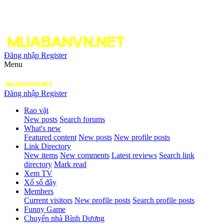
Đăng nhập
Register
Menu
Đăng nhập
Register
Rao vặt
New posts
Search forums
What's new
Featured content
New posts
New profile posts
Link Directory
New items
New comments
Latest reviews
Search link
directory
Mark read
Xem TV
Xổ số đây
Members
Current visitors
New profile posts
Search profile posts
Funny Game
Chuyển nhà Bình Dương