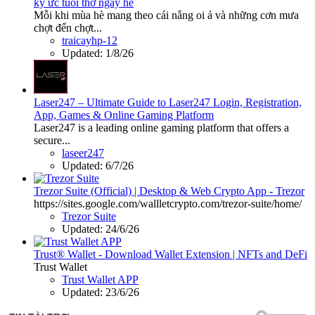
ký ức tuổi thơ ngày hè
Mỗi khi mùa hè mang theo cái nắng oi ả và những cơn mưa
chợt đến chợt...
traicayhp-12
Updated:
1/8/26
Laser247 – Ultimate Guide to Laser247 Login, Registration,
App, Games & Online Gaming Platform
Laser247 is a leading online gaming platform that offers a
secure...
laseer247
Updated:
6/7/26
Trezor Suite (Official) | Desktop & Web Crypto App - Trezor
https://sites.google.com/wallletcrypto.com/trezor-suite/home/
Trezor Suite
Updated:
24/6/26
Trust® Wallet - Download Wallet Extension | NFTs and DeFi
Trust Wallet
Trust Wallet APP
Updated:
23/6/26