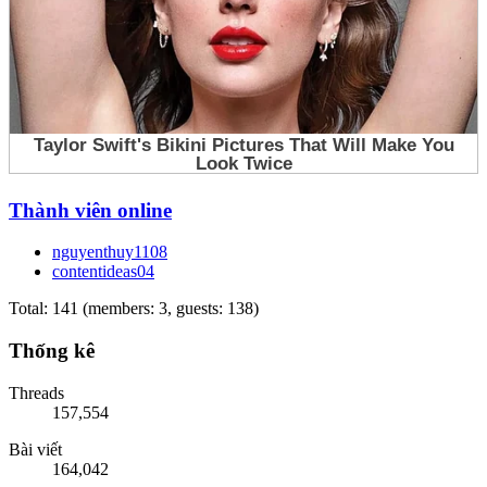
Thành viên online
nguyenthuy1108
contentideas04
Total: 141 (members: 3, guests: 138)
Thống kê
Threads
157,554
Bài viết
164,042