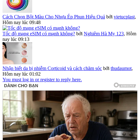
Cách Chọn Bột Màu Cho Nhựa Ép Phun Hiệu Quả
bởi
vietucplast
,
Hôm nay lúc 09:48
Tốc độ mạng eSIM có mạnh không?
bởi
Nghiêm Hà My 123
,
Hôm
nay lúc 09:13
Nhận biết da bị nhiễm Corticoid và cách chăm sóc
bởi
thudaumot
,
Hôm nay lúc 01:02
You must log in or register to reply here.