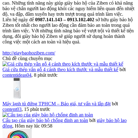
cao. Những tính năng này giúp giày bảo hộ của Ziben có khả năng
bảo vệ chân người lao động khỏi các nguy hiểm liên quan đến nhiệt
độ, va đập, đâm xuyên hay trơn trượt trong quá trình làm việc.
Liên hệ ngày để
0987.141.143 – 0913.102.402
sở hữu giày bảo hộ
Ziben tốt nhất cho người lao động cần đảm bảo an toàn trong quá
trình làm việc. Với những tính năng bảo vệ vượt trội và thiết kế tiện
dụng, đôi giày bảo hộ Ziben sẽ giúp người sử dụng hoàn thành
công việc một cách an toàn và hiệu quả.
http://giaybaohoziben.com/
Chủ đề cùng chuyên mục
Giá cửa thép vân gỗ 4 cánh theo kích thước và mẫu thiết kế
bởi
contentideas04
,
8 phút trước
Máy lạnh tủ đứng TPHCM – Báo giá, tư vấn và lắp đặt
bởi
content03
,
15 phút trước
Cấu tạo của giày bảo hộ chống đinh an toàn
bởi
giày bảo hộ lao
động
,
Hôm nay lúc 09:58