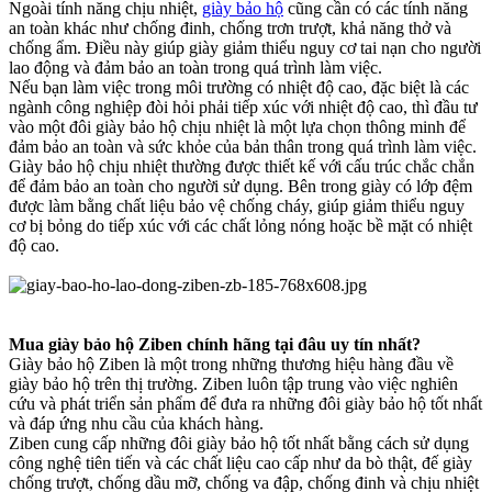
Ngoài tính năng chịu nhiệt,
giày bảo hộ
cũng cần có các tính năng
an toàn khác như chống đinh, chống trơn trượt, khả năng thở và
chống ẩm. Điều này giúp giày giảm thiểu nguy cơ tai nạn cho người
lao động và đảm bảo an toàn trong quá trình làm việc.
Nếu bạn làm việc trong môi trường có nhiệt độ cao, đặc biệt là các
ngành công nghiệp đòi hỏi phải tiếp xúc với nhiệt độ cao, thì đầu tư
vào một đôi giày bảo hộ chịu nhiệt là một lựa chọn thông minh để
đảm bảo an toàn và sức khỏe của bản thân trong quá trình làm việc.
Giày bảo hộ chịu nhiệt thường được thiết kế với cấu trúc chắc chắn
để đảm bảo an toàn cho người sử dụng. Bên trong giày có lớp đệm
được làm bằng chất liệu bảo vệ chống cháy, giúp giảm thiểu nguy
cơ bị bỏng do tiếp xúc với các chất lỏng nóng hoặc bề mặt có nhiệt
độ cao.
Mua giày bảo hộ Ziben chính hãng tại đâu uy tín nhất?
Giày bảo hộ Ziben là một trong những thương hiệu hàng đầu về
giày bảo hộ trên thị trường. Ziben luôn tập trung vào việc nghiên
cứu và phát triển sản phẩm để đưa ra những đôi giày bảo hộ tốt nhất
và đáp ứng nhu cầu của khách hàng.
Ziben cung cấp những đôi giày bảo hộ tốt nhất bằng cách sử dụng
công nghệ tiên tiến và các chất liệu cao cấp như da bò thật, đế giày
chống trượt, chống dầu mỡ, chống va đập, chống đinh và chịu nhiệt