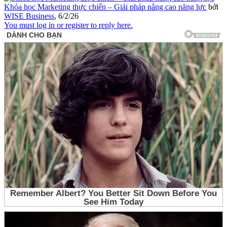
Khóa học Marketing thực chiến – Giải pháp nâng cao năng lực
bởi
WISE Business
,
6/2/26
You must log in or register to reply here.