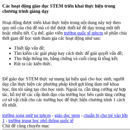
Các hoạt động giáo dục STEM triển khai thực hiện trong
chương trình giảng dạy​
Hoạt động được triển khai thực hiện trong nội dung này tuỳ theo
quy mô của chủ đề mà có thể được thiết kế để dạy trong một tiết
hoặc nhiều tiết. Cụ thể, giáo viên
trường quốc tế tphcm
sẽ phân chia
thời gian để học sinh tham gia các hoạt động như sau:
Thiết lập vấn đề;
Tìm kiếm các giải pháp hay cách thức để giải quyết vấn đề;
Thu thập thông tin, bằng chứng và cuối cùng là tổng kết;
Rút ra các kiến thức.
Để giáo dục STEM thực sự mang lại hiệu quả cho học sinh, người
dạy cần thực hiện các phương pháp khơi gợi lòng đam mê khoa
học, tìm tòi sáng tạo cho học sinh. Ngoài ra, cần tăng cường sự hợp
tác, hỗ trợ từ các cấp lãnh đạo của trường học bên cạnh tăng cường
cơ sở vật chất cho các trường học để thực hiện chương trình 1 cách
tốt nhất.
trường song ngữ tại tphcm
-
giáo dục stem
-
chuẩn bị cho trẻ vào lớp
1
-
trường trung học phổ thông quốc tế
Chủ đề cùng chuyên mục