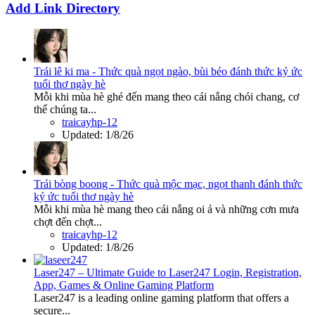
Add Link Directory
Trái lê ki ma - Thức quà ngọt ngào, bùi béo đánh thức ký ức
tuổi thơ ngày hè
Mỗi khi mùa hè ghé đến mang theo cái nắng chói chang, cơ
thể chúng ta...
traicayhp-12
Updated:
1/8/26
Trái bòng boong - Thức quà mộc mạc, ngọt thanh đánh thức
ký ức tuổi thơ ngày hè
Mỗi khi mùa hè mang theo cái nắng oi ả và những cơn mưa
chợt đến chợt...
traicayhp-12
Updated:
1/8/26
Laser247 – Ultimate Guide to Laser247 Login, Registration,
App, Games & Online Gaming Platform
Laser247 is a leading online gaming platform that offers a
secure...