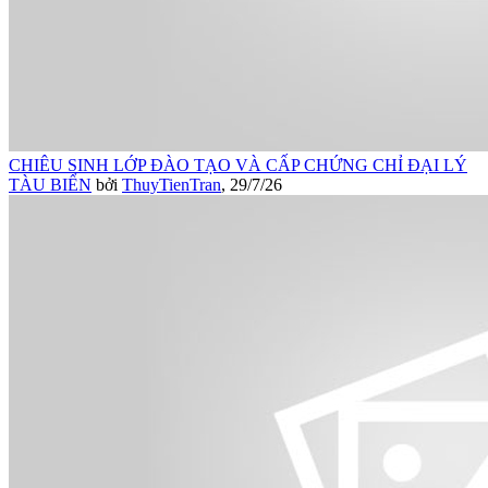
CHIÊU SINH LỚP ĐÀO TẠO VÀ CẤP CHỨNG CHỈ ĐẠI LÝ
TÀU BIỂN
bởi
ThuyTienTran
,
29/7/26