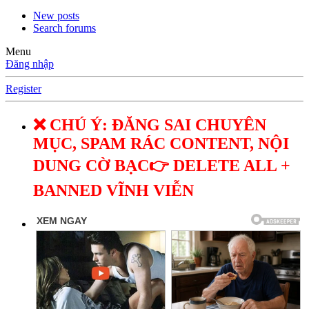
New posts
Search forums
Menu
Đăng nhập
Register
❌ CHÚ Ý: ĐĂNG SAI CHUYÊN
MỤC, SPAM RÁC CONTENT, NỘI
DUNG CỜ BẠC👉 DELETE ALL +
BANNED VĨNH VIỄN