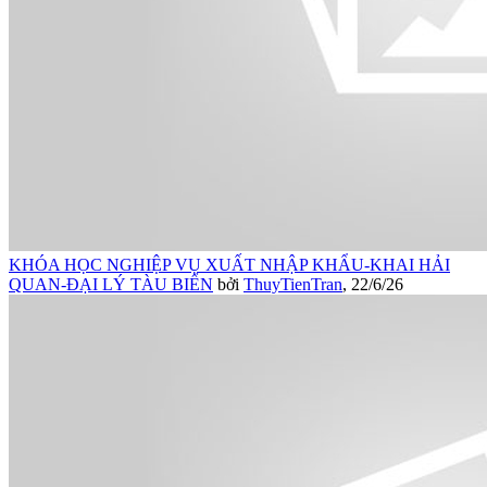
KHÓA HỌC NGHIỆP VỤ XUẤT NHẬP KHẨU-KHAI HẢI
QUAN-ĐẠI LÝ TÀU BIỂN
bởi
ThuyTienTran
,
22/6/26