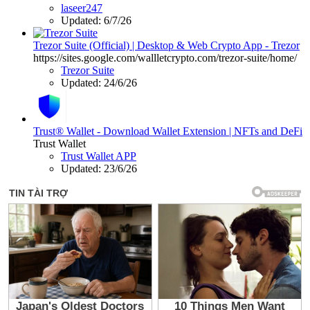
laseer247
Updated:
6/7/26
Trezor Suite (Official) | Desktop & Web Crypto App - Trezor
https://sites.google.com/wallletcrypto.com/trezor-suite/home/
Trezor Suite
Updated:
24/6/26
Trust® Wallet - Download Wallet Extension | NFTs and DeFi
Trust Wallet
Trust Wallet APP
Updated:
23/6/26