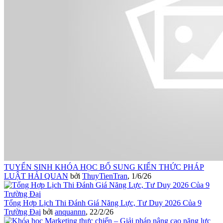
TUYỂN SINH KHÓA HỌC BỔ SUNG KIẾN THỨC PHÁP
LUẬT HẢI QUAN
bởi
ThuyTienTran
,
1/6/26
Tổng Hợp Lịch Thi Đánh Giá Năng Lực, Tư Duy 2026 Của 9
Trường Đại
bởi
anquannn
,
22/2/26