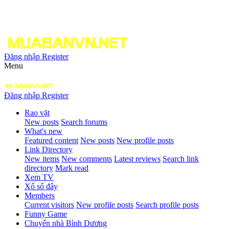
Đăng nhập
Register
Menu
Đăng nhập
Register
Rao vặt
New posts
Search forums
What's new
Featured content
New posts
New profile posts
Link Directory
New items
New comments
Latest reviews
Search link
directory
Mark read
Xem TV
Xổ số đây
Members
Current visitors
New profile posts
Search profile posts
Funny Game
Chuyển nhà Bình Dương