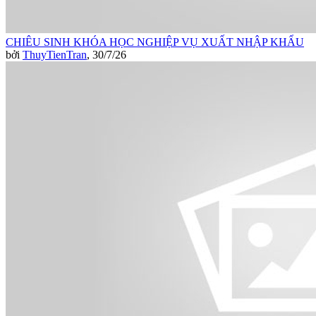
CHIÊU SINH KHÓA HỌC NGHIỆP VỤ XUẤT NHẬP KHẨU
bởi
ThuyTienTran
,
30/7/26