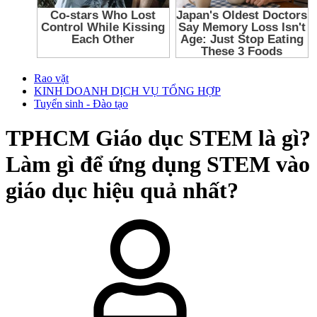
Rao vặt
KINH DOANH DỊCH VỤ TỔNG HỢP
Tuyển sinh - Đào tạo
TPHCM
Giáo dục STEM là gì?
Làm gì để ứng dụng STEM vào
giáo dục hiệu quả nhất?