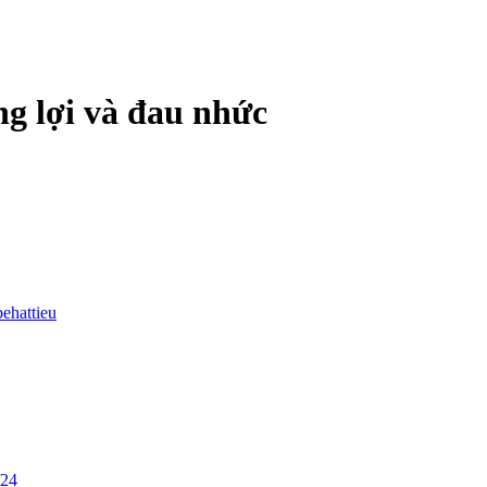
ng lợi và đau nhức
behattieu
/24