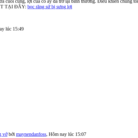
tra cuối cùng, lợi của cô ấy đã trở lại bình thường. Điều khiến chúng t
VIẾT TẠI ĐÂY:
bọc răng sứ bị sưng lợi
y lúc 15:49
g vớ
bởi
maynendanfoss
,
Hôm nay lúc 15:07