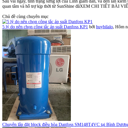
Sau vài ngày, tình trạng sưng lợi của Linh giảm dần, và đến lần kiểm 
quan tâm và hỗ trợ kịp thời từ SunShine đãXEM CHI TIẾT BÀI 
Chủ đề cùng chuyên mục
5 lý do nên chọn công tắc áp suất Danfoss KP1
bởi
huybilalo
,
Hôm na
Chuyên lắp đặt block điều hòa Danfoss SM148T4VC tại Bình Dươn