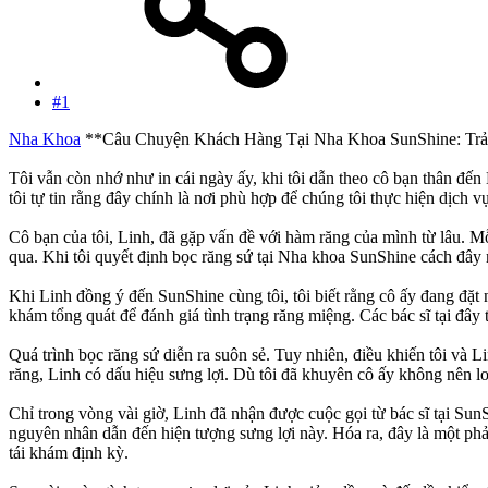
#1
Nha Khoa
**Câu Chuyện Khách Hàng Tại Nha Khoa SunShine: Tr
Tôi vẫn còn nhớ như in cái ngày ấy, khi tôi dẫn theo cô bạn thân 
tôi tự tin rằng đây chính là nơi phù hợp để chúng tôi thực hiện dịch v
Cô bạn của tôi, Linh, đã gặp vấn đề với hàm răng của mình từ lâu. Mỗi
qua. Khi tôi quyết định bọc răng sứ tại Nha khoa SunShine cách đây m
Khi Linh đồng ý đến SunShine cùng tôi, tôi biết rằng cô ấy đang đặt
khám tổng quát để đánh giá tình trạng răng miệng. Các bác sĩ tại đây
Quá trình bọc răng sứ diễn ra suôn sẻ. Tuy nhiên, điều khiến tôi và
răng, Linh có dấu hiệu sưng lợi. Dù tôi đã khuyên cô ấy không nên l
Chỉ trong vòng vài giờ, Linh đã nhận được cuộc gọi từ bác sĩ tại SunShi
nguyên nhân dẫn đến hiện tượng sưng lợi này. Hóa ra, đây là một ph
tái khám định kỳ.