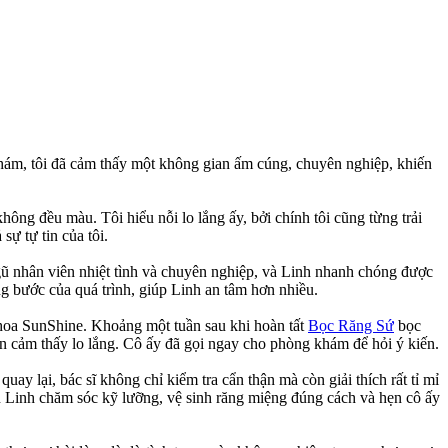
hám, tôi đã cảm thấy một không gian ấm cúng, chuyên nghiệp, khiến
hông đều màu. Tôi hiểu nỗi lo lắng ấy, bởi chính tôi cũng từng trải
ự tự tin của tôi.
ngũ nhân viên nhiệt tình và chuyên nghiệp, và Linh nhanh chóng được
ng bước của quá trình, giúp Linh an tâm hơn nhiều.
 khoa SunShine. Khoảng một tuần sau khi hoàn tất
Bọc Răng Sứ
bọc
ẫn cảm thấy lo lắng. Cô ấy đã gọi ngay cho phòng khám để hỏi ý kiến.
quay lại, bác sĩ không chỉ kiểm tra cẩn thận mà còn giải thích rất tỉ mỉ
n Linh chăm sóc kỹ lưỡng, vệ sinh răng miệng đúng cách và hẹn cô ấy