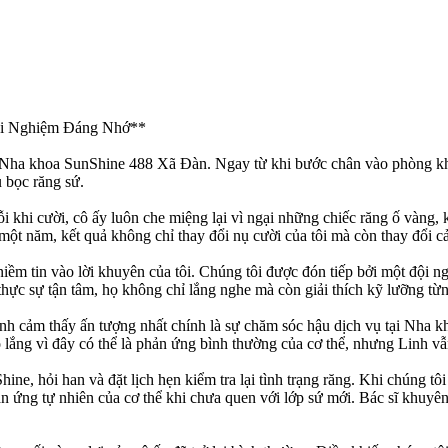
ải Nghiệm Đáng Nhớ**
đến Nha khoa SunShine 488 Xã Đàn. Ngay từ khi bước chân vào phòng k
ụ bọc răng sứ.
 khi cười, cô ấy luôn che miệng lại vì ngại những chiếc răng ố vàng, k
ột năm, kết quả không chỉ thay đổi nụ cười của tôi mà còn thay đổi cả s
 niềm tin vào lời khuyên của tôi. Chúng tôi được đón tiếp bởi một đội 
 thực sự tận tâm, họ không chỉ lắng nghe mà còn giải thích kỹ lưỡng từ
 Linh cảm thấy ấn tượng nhất chính là sự chăm sóc hậu dịch vụ tại Nha
o lắng vì đây có thể là phản ứng bình thường của cơ thể, nhưng Linh v
ne, hỏi han và đặt lịch hẹn kiểm tra lại tình trạng răng. Khi chúng tôi 
ản ứng tự nhiên của cơ thể khi chưa quen với lớp sứ mới. Bác sĩ khuyê