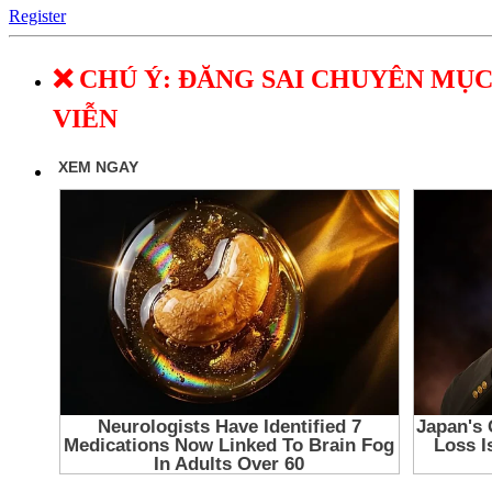
Register
❌ CHÚ Ý: ĐĂNG SAI CHUYÊN MỤC
VIỄN