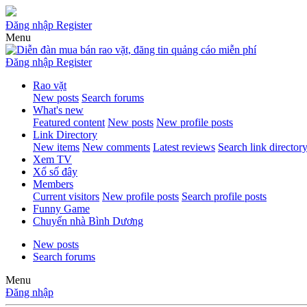
Đăng nhập
Register
Menu
Đăng nhập
Register
Rao vặt
New posts
Search forums
What's new
Featured content
New posts
New profile posts
Link Directory
New items
New comments
Latest reviews
Search link director
Xem TV
Xổ số đây
Members
Current visitors
New profile posts
Search profile posts
Funny Game
Chuyển nhà Bình Dương
New posts
Search forums
Menu
Đăng nhập