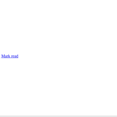
y
Mark read