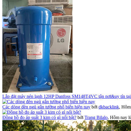
Lắp đặt máy nén lạnh 12HP Danfoss SM148T4VC tận nơi&uy tín tại
Các dòng đèn ngủ gắn tường phổ biến hiện nay
bởi
dkbacklink
,
Hôm 
Đồng hồ đo áp suất 3 kim có gì nổi bật?
bởi
Trang Bilalo
,
Hôm nay lú