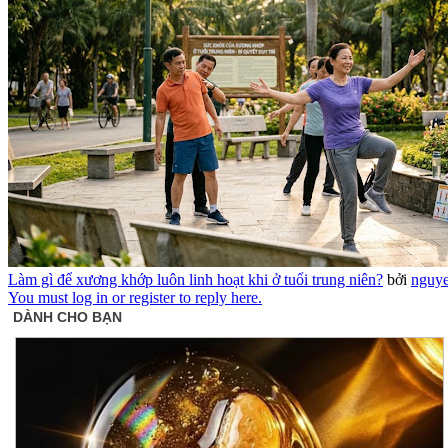
Làm gì để xương khớp luôn linh hoạt khi ở tuổi trung niên?
bởi
nguye
You must log in or register to reply here.