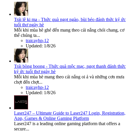
Trái lê ki ma - Thức quà ngọt ngào, bùi béo đánh thức ký ức
tuổi thơ ngày hè
Mỗi khi mùa hè ghé đến mang theo cái nắng chói chang, cơ
thể chúng ta...
traicayhp-12
Updated:
1/8/26
Trái bòng boong - Thức quà mộc mạc, ngọt thanh đánh thức
ký ức tuổi thơ ngày hè
Mỗi khi mùa hè mang theo cái nắng oi ả và những cơn mưa
chợt đến chợt...
traicayhp-12
Updated:
1/8/26
Laser247 – Ultimate Guide to Laser247 Login, Registration,
App, Games & Online Gaming Platform
Laser247 is a leading online gaming platform that offers a
secure...