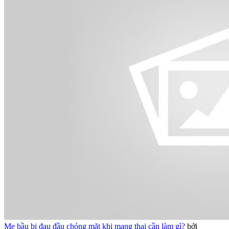
Mẹ bầu bị đau đầu chóng mặt khi mang thai cần làm gì?
bởi