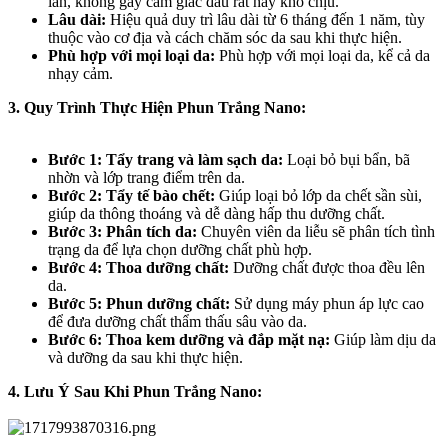
lấn, không gây cảm giác đau rát hay khó chịu.
Lâu dài:
Hiệu quả duy trì lâu dài từ 6 tháng đến 1 năm, tùy
thuộc vào cơ địa và cách chăm sóc da sau khi thực hiện.
Phù hợp với mọi loại da:
Phù hợp với mọi loại da, kể cả da
nhạy cảm.
3. Quy Trình Thực Hiện Phun Trắng Nano:
Bước 1: Tẩy trang và làm sạch da:
Loại bỏ bụi bẩn, bã
nhờn và lớp trang điểm trên da.
Bước 2: Tẩy tế bào chết:
Giúp loại bỏ lớp da chết sần sùi,
giúp da thông thoáng và dễ dàng hấp thu dưỡng chất.
Bước 3: Phân tích da:
Chuyên viên da liễu sẽ phân tích tình
trạng da để lựa chọn dưỡng chất phù hợp.
Bước 4: Thoa dưỡng chất:
Dưỡng chất được thoa đều lên
da.
Bước 5: Phun dưỡng chất:
Sử dụng máy phun áp lực cao
để đưa dưỡng chất thẩm thấu sâu vào da.
Bước 6: Thoa kem dưỡng và đắp mặt nạ:
Giúp làm dịu da
và dưỡng da sau khi thực hiện.
4. Lưu Ý Sau Khi Phun Trắng Nano: