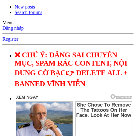
New posts
Search forums
Menu
Đăng nhập
Register
❌ CHÚ Ý: ĐĂNG SAI CHUYÊN
MỤC, SPAM RÁC CONTENT, NỘI
DUNG CỜ BẠC👉 DELETE ALL +
BANNED VĨNH VIỄN