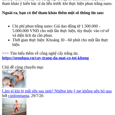
tham khảo ý kiến bác sĩ da liễu trước khi thực hiện phun trắng nano.
Ngoài ra, bạn có thể tham khảo thêm một số thông tin sau:
Chi phí phun trắng nano: Giá dao động từ 1.500.000 -
5.000.000 VNĐ cho một lần thực hiện, tùy thuộc vào cơ sở
và diện tích da cần phun.
Thời gian thực hiện: Khoảng 30 - 60 phút cho một lần thực
hiện.
>>> Tìm hiểu thêm về công nghệ cấy trắng da:
https://seoulspa.vn/cay-trang-da-mat-co-tot-khong
Chủ đề cùng chuyên mục
Làm gì khi bị mất sữa sau sinh? Những lưu ý mẹ không nên bỏ qua
bởi
cunlonmama
,
29/7/26