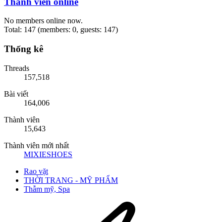
Thành viên online
No members online now.
Total: 147 (members: 0, guests: 147)
Thống kê
Threads
157,518
Bài viết
164,006
Thành viên
15,643
Thành viên mới nhất
MIXIESHOES
Rao vặt
THỜI TRANG - MỸ PHẨM
Thẫm mỹ, Spa