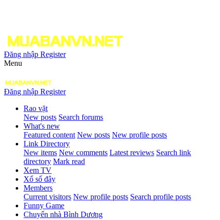
Đăng nhập
Register
Menu
Đăng nhập
Register
Rao vặt
New posts
Search forums
What's new
Featured content
New posts
New profile posts
Link Directory
New items
New comments
Latest reviews
Search link
directory
Mark read
Xem TV
Xổ số đây
Members
Current visitors
New profile posts
Search profile posts
Funny Game
Chuyển nhà Bình Dương