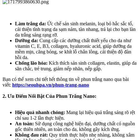
Làm trắng da:
Ức chế sản sinh melanin, loại bỏ hắc sắc tố,
cải thiện tình trạng da sạm nám, tàn nhang, trả lại cho bạn làn
da trắng sáng rạng rỡ.
Dưỡng da:
Cung cấp các dưỡng chất thiết yếu cho da như
vitamin C, E, B3, collagen, hyaluronic acid, giúp dưỡng da
mềm mịn, căng bóng, se khít lỗ chân lông, cải thiện độ đàn
hồi da.
Chống lão hóa:
Kích thích sản sinh collagen, elastin, giúp da
săn chắc, trẻ trung, giảm nếp nhăn, nếp gấp.
Bạn có thể xem chi tiết hết thông tin về phun trắng nano qua bài
viết:
https://seoulspa.vn/phun-trang-nano
2. Ưu Điểm Nổi Bật Của Phun Trắng Nano:
Hiệu quả nhanh chóng:
Mang lại hiệu quả trắng sáng rõ rệt
chỉ sau 1-2 lần thực hiện.
An toàn:
Sử dụng công nghệ hiện đại, dưỡng chất có nguồn
gốc thiên nhiên, an toàn cho da, không gây kích ứng.
Không đau rát:
Quy trình thực hiện nhẹ nhàng, không xâm