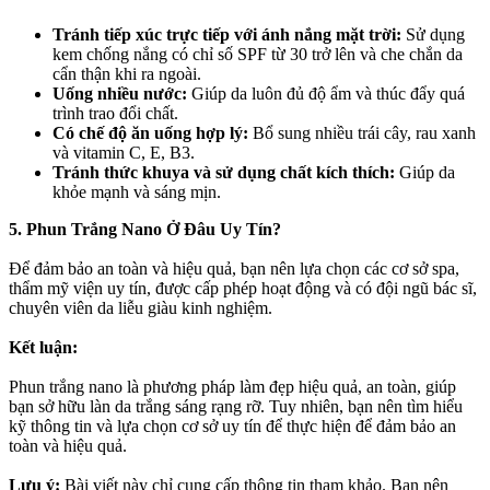
Tránh tiếp xúc trực tiếp với ánh nắng mặt trời:
Sử dụng
kem chống nắng có chỉ số SPF từ 30 trở lên và che chắn da
cẩn thận khi ra ngoài.
Uống nhiều nước:
Giúp da luôn đủ độ ẩm và thúc đẩy quá
trình trao đổi chất.
Có chế độ ăn uống hợp lý:
Bổ sung nhiều trái cây, rau xanh
và vitamin C, E, B3.
Tránh thức khuya và sử dụng chất kích thích:
Giúp da
khỏe mạnh và sáng mịn.
5. Phun Trắng Nano Ở Đâu Uy Tín?
Để đảm bảo an toàn và hiệu quả, bạn nên lựa chọn các cơ sở spa,
thẩm mỹ viện uy tín, được cấp phép hoạt động và có đội ngũ bác sĩ,
chuyên viên da liễu giàu kinh nghiệm.
Kết luận:
Phun trắng nano là phương pháp làm đẹp hiệu quả, an toàn, giúp
bạn sở hữu làn da trắng sáng rạng rỡ. Tuy nhiên, bạn nên tìm hiểu
kỹ thông tin và lựa chọn cơ sở uy tín để thực hiện để đảm bảo an
toàn và hiệu quả.
Lưu ý:
Bài viết này chỉ cung cấp thông tin tham khảo. Bạn nên