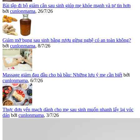
Bài tập đi bộ giảm cân sau sinh giúp mẹ khỏe mạnh và tự tin hơn
bởi
cunlonmama
,
26/7/26
Giảm mỡ bụng sau sinh bằng rượu gừng nghệ có an toàn không?
bởi
cunlonmama
,
8/7/26
Massage giảm đau đầu cho bà bầu: Những lưu ý mẹ cần biết
bởi
cunlonmama
,
6/7/26
Thực đơn yến mạch dành cho mẹ sau sinh muốn nhanh lấy lại vóc
dán
bởi
cunlonmama
,
3/7/26