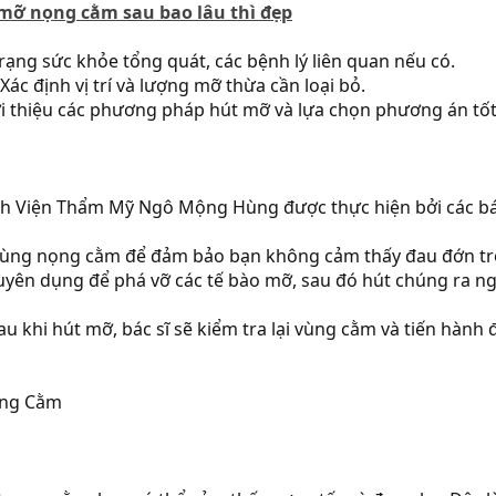
mỡ nọng cằm sau bao lâu thì đẹp
trạng sức khỏe tổng quát, các bệnh lý liên quan nếu có.
ác định vị trí và lượng mỡ thừa cần loại bỏ.
i thiệu các phương pháp hút mỡ và lựa chọn phương án tốt
h Viện Thẩm Mỹ Ngô Mộng Hùng được thực hiện bởi các bác
tê vùng nọng cằm để đảm bảo bạn không cảm thấy đau đớn tr
huyên dụng để phá vỡ các tế bào mỡ, sau đó hút chúng ra 
Sau khi hút mỡ, bác sĩ sẽ kiểm tra lại vùng cằm và tiến hà
ọng Cằm