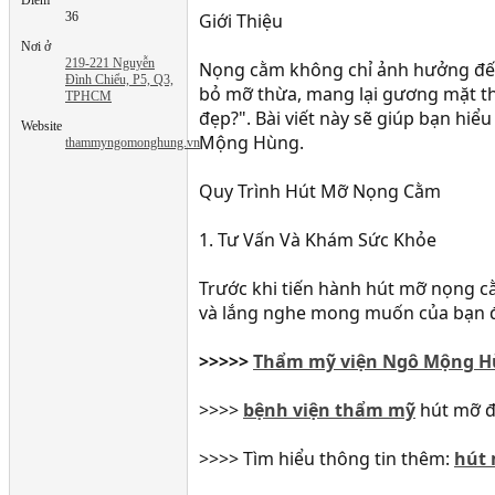
36
Giới Thiệu
Nơi ở
219-221 Nguyễn
Nọng cằm không chỉ ảnh hưởng đến 
Đình Chiểu, P5, Q3,
bỏ mỡ thừa, mang lại gương mặt th
TPHCM
đẹp?". Bài viết này sẽ giúp bạn hi
Website
Mộng Hùng.
thammyngomonghung.vn
Quy Trình Hút Mỡ Nọng Cằm
1. Tư Vấn Và Khám Sức Khỏe
Trước khi tiến hành hút mỡ nọng cằ
và lắng nghe mong muốn của bạn đ
>>>>>
Thẩm mỹ viện Ngô Mộng Hù
>>>>
bệnh viện thẩm mỹ
hút mỡ đ
>>>> Tìm hiểu thông tin thêm:
hút 