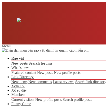
Menu
Rao vặt
New posts
Search forums
What's new
Featured content
New posts
New profile posts
Link Directory
New items
New comments
Latest reviews
Search link director
Xem TV
Xổ số đây
Members
Current visitors
New profile posts
Search profile posts
Funny Game