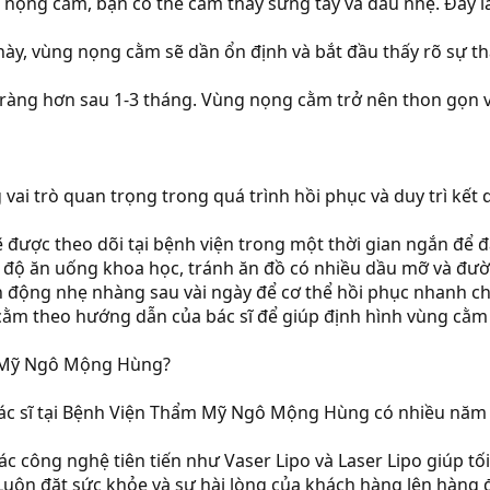
ỡ nọng cằm, bạn có thể cảm thấy sưng tấy và đau nhẹ. Đây 
 này, vùng nọng cằm sẽ dần ổn định và bắt đầu thấy rõ sự t
 ràng hơn sau 1-3 tháng. Vùng nọng cằm trở nên thon gọn v
vai trò quan trọng trong quá trình hồi phục và duy trì kết
ẽ được theo dõi tại bệnh viện trong một thời gian ngắn để
 độ ăn uống khoa học, tránh ăn đồ có nhiều dầu mỡ và đườ
 động nhẹ nhàng sau vài ngày để cơ thể hồi phục nhanh c
 cằm theo hướng dẫn của bác sĩ để giúp định hình vùng cằm 
m Mỹ Ngô Mộng Hùng?
Bác sĩ tại Bệnh Viện Thẩm Mỹ Ngô Mộng Hùng có nhiều năm 
c công nghệ tiên tiến như Vaser Lipo và Laser Lipo giúp tố
uôn đặt sức khỏe và sự hài lòng của khách hàng lên hàng 