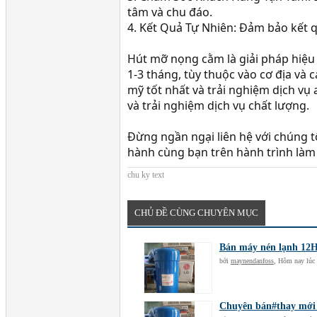
tâm và chu đáo.
4. Kết Quả Tự Nhiên: Đảm bảo kết 
Hút mỡ nọng cằm là giải pháp hiệu 
1-3 tháng, tùy thuộc vào cơ địa v
mỹ tốt nhất và trải nghiệm dịch vụ
và trải nghiệm dịch vụ chất lượng.
Đừng ngần ngại liên hệ với chúng t
hành cùng bạn trên hành trình làm
chu ky text
CHỦ ĐỀ CÙNG CHUYÊN MỤC
Bán máy nén lạnh 12
bởi
maynendanfoss
,
Hôm nay lúc 
Chuyên bán#thay mới 