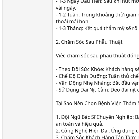
- 1-3 Ngày Đầu Tiên: Sau khi hút m
vài ngày.
- 1-2 Tuần: Trong khoảng thời gian
thoải mái hơn.
- 1-3 Tháng: Kết quả thẩm mỹ sẽ rõ
2. Chăm Sóc Sau Phẫu Thuật
Việc chăm sóc sau phẫu thuật đóng 
- Theo Dõi Sức Khỏe: Khách hàng s
- Chế Độ Dinh Dưỡng: Tuân thủ chế
- Vận Động Nhẹ Nhàng: Bắt đầu vận
- Sử Dụng Đai Nịt Cằm: Đeo đai nịt
Tại Sao Nên Chọn Bệnh Viện Thẩ
1. Đội Ngũ Bác Sĩ Chuyên Nghiệp: 
an toàn và hiệu quả.
2. Công Nghệ Hiện Đại: Ứng dụng cá
3. Chăm Sóc Khách Hàng Tận Tâm: L