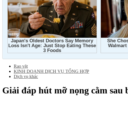
Rao vặt
KINH DOANH DỊCH VỤ TỔNG HỢP
Dịch vụ khác
Giải đáp hút mỡ nọng cằm sau b