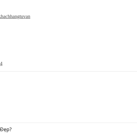
khachhangtuvan
24
 Đẹp?