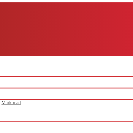
y
Mark read