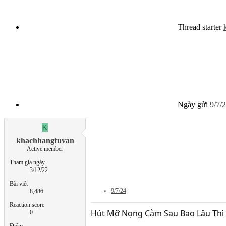
Thread starter
Ngày gửi
9/7/
K
khachhangtuvan
Active member
Tham gia ngày
3/12/22
Bài viết
9/7/24
8,486
Reaction score
Hút Mỡ Nọng Cằm Sau Bao Lâu Thì
0
Điểm