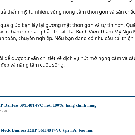
quả thẩm mỹ tự nhiên, vùng nọng cằm thon gọn và săn chắc,
quả giúp bạn lấy lại gương mặt thon gọn và tự tin hơn. Qu
à cách chăm sóc sau phẫu thuật. Tại Bệnh Viện Thẩm Mỹ Ngô
 an toàn, chuyên nghiệp. Nếu bạn đang có nhu cầu cải thiện
ôi để được tư vấn chi tiết về dịch vụ hút mỡ nọng cằm và c
 đẹp và nâng tầm cuộc sống.
HP Danfoss SM148T4VC mới 100%, hàng chính hãng
15:29
block Danfoss 12HP SM148T4VC tận nơi, bảo hàn