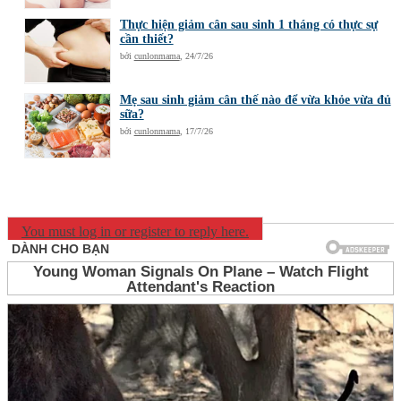
Thực hiện giảm cân sau sinh 1 tháng có thực sự
cần thiết?
bởi
cunlonmama
,
24/7/26
Mẹ sau sinh giảm cân thế nào để vừa khỏe vừa đủ
sữa?
bởi
cunlonmama
,
17/7/26
You must log in or register to reply here.