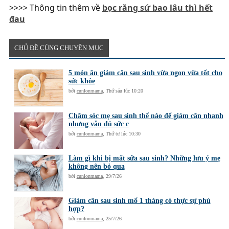
>>>> Thông tin thêm về
bọc răng sứ bao lâu thì hết
đau
CHỦ ĐỀ CÙNG CHUYÊN MỤC
5 món ăn giảm cân sau sinh vừa ngon vừa tốt cho
sức khỏe
bởi
cunlonmama
,
Thứ sáu lúc 10:20
Chăm sóc mẹ sau sinh thế nào để giảm cân nhanh
nhưng vẫn đủ sức c
bởi
cunlonmama
,
Thứ tư lúc 10:30
Làm gì khi bị mất sữa sau sinh? Những lưu ý mẹ
không nên bỏ qua
bởi
cunlonmama
,
29/7/26
Giảm cân sau sinh mổ 1 tháng có thực sự phù
hợp?
bởi
cunlonmama
,
25/7/26