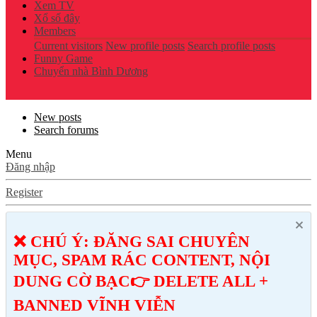
Xem TV
Xổ số đây
Members
Current visitors
New profile posts
Search profile posts
Funny Game
Chuyển nhà Bình Dương
New posts
Search forums
Menu
Đăng nhập
Register
❌ CHÚ Ý: ĐĂNG SAI CHUYÊN
MỤC, SPAM RÁC CONTENT, NỘI
DUNG CỜ BẠC👉 DELETE ALL +
BANNED VĨNH VIỄN