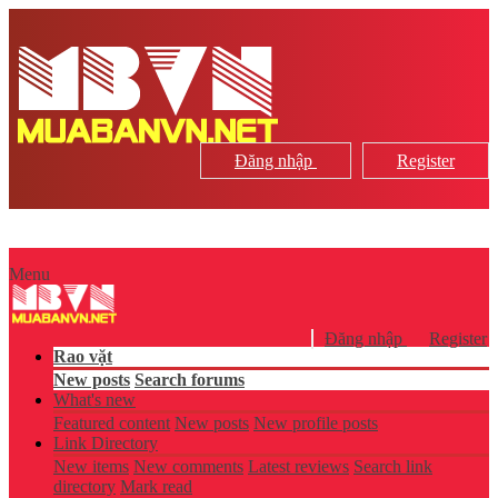
Đăng nhập
Register
Menu
Đăng nhập
Register
Rao vặt
New posts
Search forums
What's new
Featured content
New posts
New profile posts
Link Directory
New items
New comments
Latest reviews
Search link
directory
Mark read