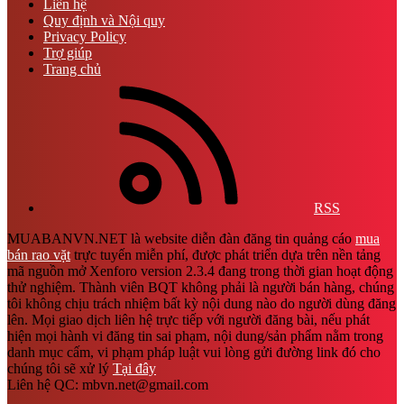
Liên hệ
Quy định và Nội quy
Privacy Policy
Trợ giúp
Trang chủ
RSS
MUABANVN.NET là website diễn đàn đăng tin quảng cáo
mua
bán rao vặt
trực tuyến miễn phí, được phát triển dựa trên nền tảng
mã nguồn mở Xenforo version 2.3.4 đang trong thời gian hoạt động
thử nghiệm. Thành viên BQT không phải là người bán hàng, chúng
tôi không chịu trách nhiệm bất kỳ nội dung nào do người dùng đăng
lên. Mọi giao dịch liên hệ trực tiếp với người đăng bài, nếu phát
hiện mọi hành vi đăng tin sai phạm, nội dung/sản phẩm nằm trong
danh mục cấm, vi phạm pháp luật vui lòng gửi đường link đó cho
chúng tôi sẽ xử lý
Tại đây
Liên hệ QC: mbvn.net@gmail.com