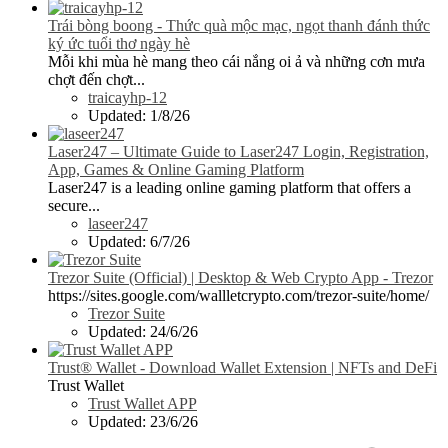
Trái bòng boong - Thức quà mộc mạc, ngọt thanh đánh thức
ký ức tuổi thơ ngày hè
Mỗi khi mùa hè mang theo cái nắng oi ả và những cơn mưa
chợt đến chợt...
traicayhp-12
Updated:
1/8/26
Laser247 – Ultimate Guide to Laser247 Login, Registration,
App, Games & Online Gaming Platform
Laser247 is a leading online gaming platform that offers a
secure...
laseer247
Updated:
6/7/26
Trezor Suite (Official) | Desktop & Web Crypto App - Trezor
https://sites.google.com/wallletcrypto.com/trezor-suite/home/
Trezor Suite
Updated:
24/6/26
Trust® Wallet - Download Wallet Extension | NFTs and DeFi
Trust Wallet
Trust Wallet APP
Updated:
23/6/26