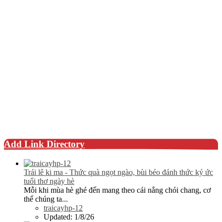
Add Link Directory
Trái lê ki ma - Thức quà ngọt ngào, bùi béo đánh thức ký ức
tuổi thơ ngày hè
Mỗi khi mùa hè ghé đến mang theo cái nắng chói chang, cơ
thể chúng ta...
traicayhp-12
Updated:
1/8/26