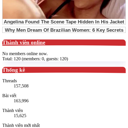
Thành viên online
No members online now.
Total: 120 (members: 0, guests: 120)
Thống kê
Threads
157,508
Bài viết
163,996
Thành viên
15,625
Thành viên mới nhất