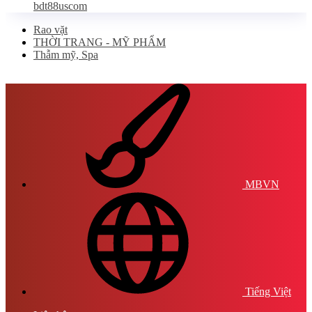
bdt88uscom
Rao vặt
THỜI TRANG - MỸ PHẨM
Thẫm mỹ, Spa
MBVN
Tiếng Việt