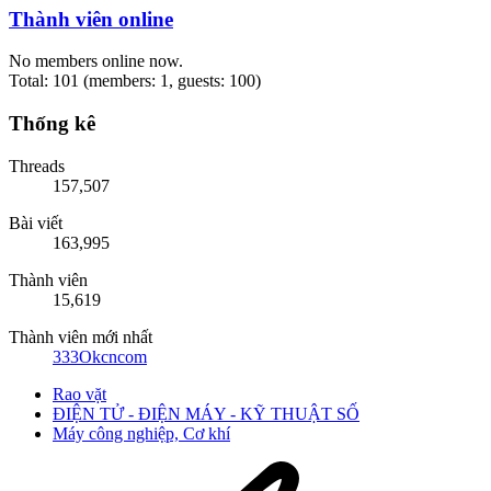
Thành viên online
No members online now.
Total: 101 (members: 1, guests: 100)
Thống kê
Threads
157,507
Bài viết
163,995
Thành viên
15,619
Thành viên mới nhất
333Okcncom
Rao vặt
ĐIỆN TỬ - ĐIỆN MÁY - KỸ THUẬT SỐ
Máy công nghiệp, Cơ khí