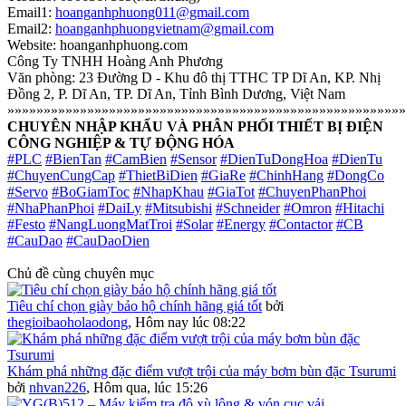
Email1:
hoanganhphuong011@gmail.com
Email2:
hoanganhphuongvietnam@gmail.com
Website: hoanganhphuong.com
Công Ty TNHH Hoàng Anh Phương
Văn phòng: 23 Đường D - Khu đô thị TTHC TP Dĩ An, KP. Nhị
Đồng 2, P. Dĩ An, TP. Dĩ An, Tỉnh Bình Dương, Việt Nam
»»»»»»»»»»»»»»»»»»»»»»»»»»»»»»»»»»»»»»»»»»»»»»»»»»»»»»»
CHUYÊN NHẬP KHẨU VÀ PHÂN PHỐI THIẾT BỊ ĐIỆN
CÔNG NGHIỆP & TỰ ĐỘNG HÓA
#PLC
#BienTan
#CamBien
#Sensor
#DienTuDongHoa
#DienTu
#ChuyenCungCap
#ThietBiDien
#GiaRe
#ChinhHang
#DongCo
#Servo
#BoGiamToc
#NhapKhau
#GiaTot
#ChuyenPhanPhoi
#NhaPhanPhoi
#DaiLy
#Mitsubishi
#Schneider
#Omron
#Hitachi
#Festo
#NangLuongMatTroi
#Solar
#Energy
#Contactor
#CB
#CauDao
#CauDaoDien
Chủ đề cùng chuyên mục
Tiêu chí chọn giày bảo hộ chính hãng giá tốt
bởi
thegioibaoholaodong
,
Hôm nay lúc 08:22
Khám phá những đặc điểm vượt trội của máy bơm bùn đặc Tsurumi
bởi
nhvan226
,
Hôm qua, lúc 15:26