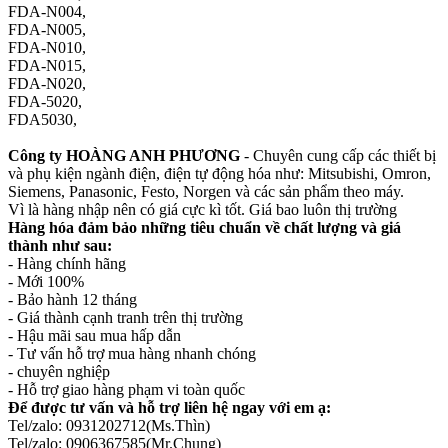
FDA-N004,
FDA-N005,
FDA-N010,
FDA-N015,
FDA-N020,
FDA-5020,
FDA5030,
Công ty HOÀNG ANH PHƯƠNG
- Chuyên cung cấp các thiết bị
và phụ kiện ngành điện, điện tự động hóa như: Mitsubishi, Omron,
Siemens, Panasonic, Festo, Norgen và các sản phẩm theo máy.
Vì là hàng nhập nên có giá cực kì tốt. Giá bao luôn thị trường
Hàng hóa đảm bảo những tiêu chuẩn về chất lượng và giá
thành như sau:
- Hàng chính hãng
- Mới 100%
- Bảo hành 12 tháng
- Giá thành cạnh tranh trên thị trường
- Hậu mãi sau mua hấp dẫn
- Tư vấn hỗ trợ mua hàng nhanh chóng
- chuyên nghiệp
- Hỗ trợ giao hàng phạm vi toàn quốc
Để được tư vấn và hỗ trợ liên hệ ngay với em ạ:
Tel/zalo: 0931202712(Ms.Thìn)
Tel/zalo: 0906367585(Mr.Chung)