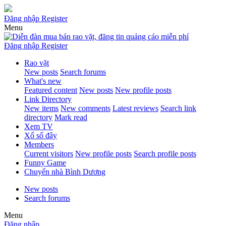
Đăng nhập
Register
Menu
Đăng nhập
Register
Rao vặt
New posts
Search forums
What's new
Featured content
New posts
New profile posts
Link Directory
New items
New comments
Latest reviews
Search link
directory
Mark read
Xem TV
Xổ số đây
Members
Current visitors
New profile posts
Search profile posts
Funny Game
Chuyển nhà Bình Dương
New posts
Search forums
Menu
Đăng nhập