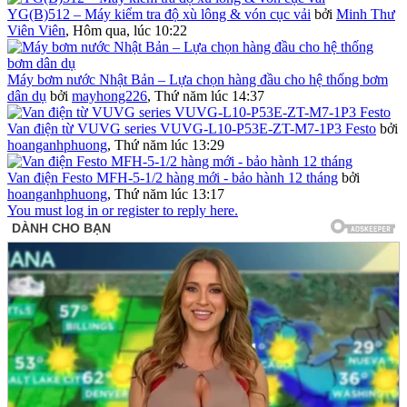
YG(B)512 – Máy kiểm tra độ xù lông & vón cục vải
bởi
Minh Thư
Viên Viên
,
Hôm qua, lúc 10:22
Máy bơm nước Nhật Bản – Lựa chọn hàng đầu cho hệ thống bơm
dân dụ
bởi
mayhong226
,
Thứ năm lúc 14:37
Van điện từ VUVG series VUVG-L10-P53E-ZT-M7-1P3 Festo
bởi
hoanganhphuong
,
Thứ năm lúc 13:29
Van điện Festo MFH-5-1/2 hàng mới - bảo hành 12 tháng
bởi
hoanganhphuong
,
Thứ năm lúc 13:17
You must log in or register to reply here.