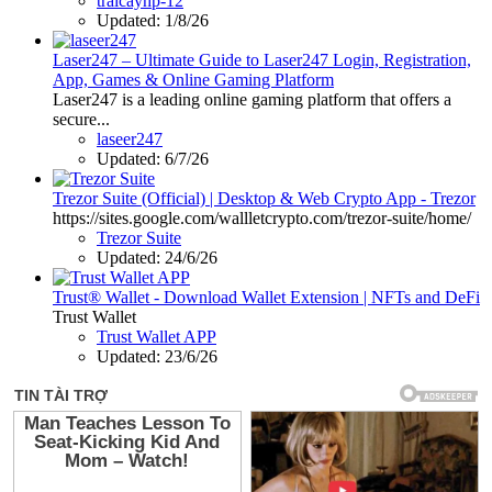
traicayhp-12
Updated:
1/8/26
Laser247 – Ultimate Guide to Laser247 Login, Registration,
App, Games & Online Gaming Platform
Laser247 is a leading online gaming platform that offers a
secure...
laseer247
Updated:
6/7/26
Trezor Suite (Official) | Desktop & Web Crypto App - Trezor
https://sites.google.com/wallletcrypto.com/trezor-suite/home/
Trezor Suite
Updated:
24/6/26
Trust® Wallet - Download Wallet Extension | NFTs and DeFi
Trust Wallet
Trust Wallet APP
Updated:
23/6/26