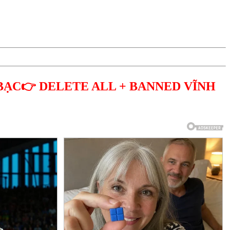
BẠC👉 DELETE ALL + BANNED VĨNH