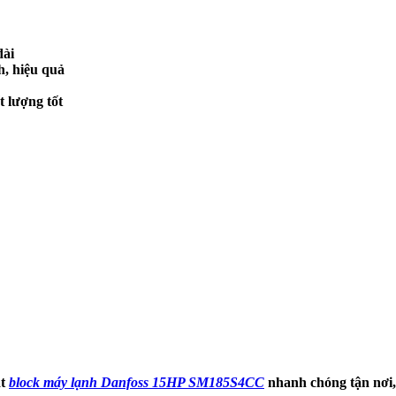
dài
h, hiệu quả
 lượng tốt
ặt
block máy lạnh Danfoss 15HP SM185S4CC
nhanh chóng tận nơi,