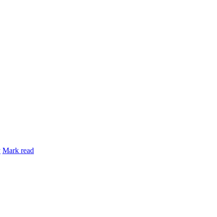
y
Mark read