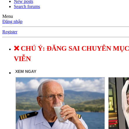
New posts
Search forums
Menu
Đăng nhập
Register
❌ CHÚ Ý: ĐĂNG SAI CHUYÊN MỤC
VIỄN