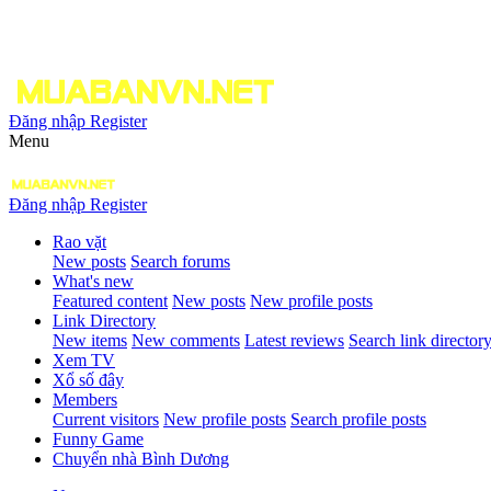
Đăng nhập
Register
Menu
Đăng nhập
Register
Rao vặt
New posts
Search forums
What's new
Featured content
New posts
New profile posts
Link Directory
New items
New comments
Latest reviews
Search link director
Xem TV
Xổ số đây
Members
Current visitors
New profile posts
Search profile posts
Funny Game
Chuyển nhà Bình Dương