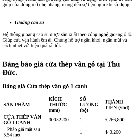
giúp cửa đóng mở nhẹ nhàng, mang đến sự tiện nghi khi sử dụng.
Gioăng cao su
Hệ thống gioăng cao su được sản xuất theo công nghệ gioăng ô tô.
Giúp cửa vận hành êm ái. Chúng hỗ trợ ngăn khói, ngăn mùi và
cách nhiệt với hiệu quả rất tốt.
Bảng báo giá cửa thép vân gỗ tại Thủ
Đức.
Bảng giá Cửa thép vân gỗ 1 cánh
KÍCH
SỐ
THÀNH
SẢN PHẨM
THƯỚC
LƯỢNG
TIỀN (vnđ)
(mm)
(bộ)
CỬA THÉP VÂN
900×2200
1
5,266,800
GỖ 1 CÁNH
– Phào giả mặt sau
1
443,200
5.54 mét