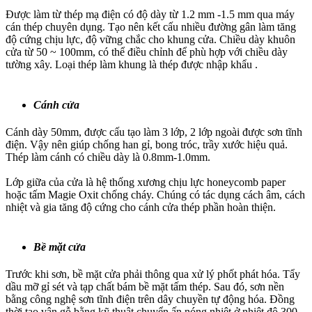
Được làm từ thép mạ điện có độ dày từ 1.2 mm -1.5 mm qua máy
cán thép chuyên dụng. Tạo nên kết cấu nhiều đường gân làm tăng
độ cứng chịu lực, độ vững chắc cho khung cửa. Chiều dày khuôn
cửa từ 50 ~ 100mm, có thể điều chỉnh để phù hợp với chiều dày
tường xây. Loại thép làm khung là thép được nhập khẩu .
Cánh cửa
Cánh dày 50mm, được cấu tạo làm 3 lớp, 2 lớp ngoài được sơn tĩnh
điện. Vậy nên giúp chống han gỉ, bong tróc, trầy xước hiệu quả.
Thép làm cánh có chiều dày là 0.8mm-1.0mm.
Lớp giữa của cửa là hệ thống xương chịu lực honeycomb paper
hoặc tấm Magie Oxit chống cháy. Chúng có tác dụng cách âm, cách
nhiệt và gia tăng độ cứng cho cánh cửa thép phần hoàn thiện.
Bề mặt cửa
Trước khi sơn, bề mặt cửa phải thông qua xử lý phốt phát hóa. Tẩy
dầu mỡ gỉ sét và tạp chất bám bề mặt tấm thép. Sau đó, sơn nền
bằng công nghệ sơn tĩnh điện trên dây chuyền tự động hóa. Đồng
thời tạo vân gỗ bằng kỹ thuật chuyển ấn nóng nhiệt ở nhiệt độ 300