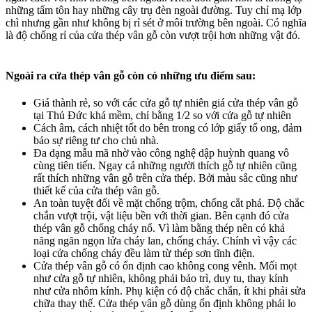
những tấm tôn hay những cây trụ đèn ngoài đường. Tuy chỉ mạ lớp
chì nhưng gần như không bị rỉ sét ở môi trường bên ngoài. Có nghĩa
là độ chống rỉ của cửa thép vân gỗ còn vượt trội hơn những vật đó.
Ngoài ra cửa thép vân gỗ còn có những ưu điểm sau:
Giá thành rẻ, so với các cửa gỗ tự nhiên giá cửa thép vân gỗ
tại Thủ Đức khá mềm, chỉ bằng 1/2 so với cửa gỗ tự nhiên
Cách âm, cách nhiệt tốt do bên trong có lớp giấy tổ ong, đảm
bảo sự riêng tư cho chủ nhà.
Đa dạng mẫu mã nhờ vào công nghệ dập huỳnh quang vô
cùng tiên tiến. Ngay cả những người thích gỗ tự nhiên cũng
rất thích những vân gỗ trên cửa thép. Bởi màu sắc cũng như
thiết kế của cửa thép vân gỗ.
An toàn tuyệt đối về mặt chống trộm, chống cắt phá. Độ chắc
chắn vượt trội, vật liệu bền với thời gian. Bên cạnh đó cửa
thép vân gỗ chống cháy nổ. Vì làm bằng thép nên có khả
năng ngăn ngọn lửa cháy lan, chống cháy. Chính vì vậy các
loại cửa chống cháy đều làm từ thép sơn tĩnh điện.
Cửa thép vân gỗ có ổn định cao không cong vênh. Mối mọt
như cửa gỗ tự nhiên, không phải bảo trì, duy tu, thay kính
như cửa nhôm kính. Phụ kiện có độ chắc chắn, ít khi phải sửa
chữa thay thế. Cửa thép vân gỗ dùng ổn định không phải lo