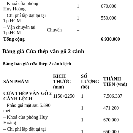
– Khoá cửa phòng
1
670,000
Huy Hoàng
– Chi phí lắp đặt tại tại
1
550,000
Tp.HCM
– Vận chuyển tại
Chuyến
–
Tp.HCM
Tổng cộng
6,930,000
Bảng giá Cửa thép vân gỗ 2 cánh
Bảng báo giá cửa thép 2 cánh lệch
KÍCH
SỐ
THÀNH
SẢN PHẨM
THƯỚC
LƯỢNG
TIỀN (vnđ)
(mm)
(bộ)
CỬA THÉP VÂN GỖ 2
1150×2250
1
7,506,337
CÁNH LỆCH
– Phào giả mặt sau 5.890
1
471,200
mét
– Khoá cửa phòng Huy
1
670,000
Hoàng
– Chi phí lắp đặt tại tại
1
650,000