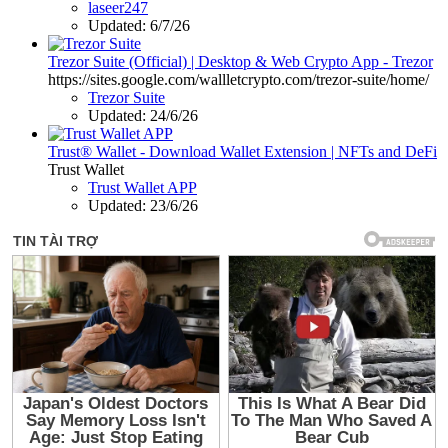
laseer247
Updated:
6/7/26
Trezor Suite (Official) | Desktop & Web Crypto App - Trezor
https://sites.google.com/wallletcrypto.com/trezor-suite/home/
Trezor Suite
Updated:
24/6/26
Trust® Wallet - Download Wallet Extension | NFTs and DeFi
Trust Wallet
Trust Wallet APP
Updated:
23/6/26