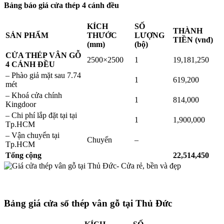
Bảng báo giá cửa thép 4 cánh đều
KÍCH
SỐ
THÀNH
SẢN PHẨM
THƯỚC
LƯỢNG
TIỀN (vnđ)
(mm)
(bộ)
CỬA THÉP VÂN GỖ
2500×2500
1
19,181,250
4 CÁNH ĐỀU
– Phào giả mặt sau 7.74
1
619,200
mét
– Khoá cửa chính
1
814,000
Kingdoor
– Chi phí lắp đặt tại tại
1
1,900,000
Tp.HCM
– Vận chuyển tại
Chuyến
–
Tp.HCM
Tổng cộng
22,514,450
Bảng giá cửa sổ thép vân gỗ tại Thủ Đức