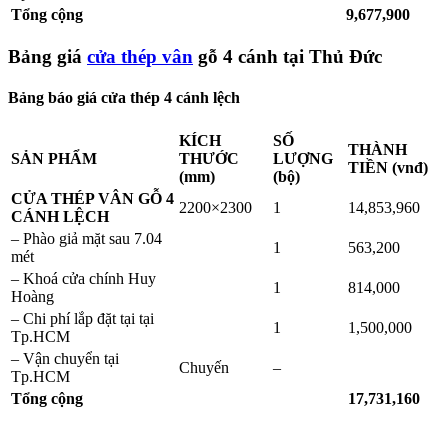
Tổng cộng
9,677,900
Bảng giá
cửa thép vân
gỗ 4 cánh tại Thủ Đức
Bảng báo giá cửa thép 4 cánh lệch
KÍCH
SỐ
THÀNH
SẢN PHẨM
THƯỚC
LƯỢNG
TIỀN (vnđ)
(mm)
(bộ)
CỬA THÉP VÂN GỖ 4
2200×2300
1
14,853,960
CÁNH LỆCH
– Phào giả mặt sau 7.04
1
563,200
mét
– Khoá cửa chính Huy
1
814,000
Hoàng
– Chi phí lắp đặt tại tại
1
1,500,000
Tp.HCM
– Vận chuyển tại
Chuyến
–
Tp.HCM
Tổng cộng
17,731,160