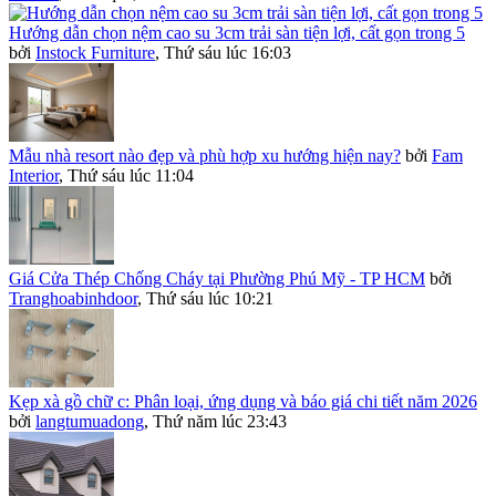
Hướng dẫn chọn nệm cao su 3cm trải sàn tiện lợi, cất gọn trong 5
bởi
Instock Furniture
,
Thứ sáu lúc 16:03
Mẫu nhà resort nào đẹp và phù hợp xu hướng hiện nay?
bởi
Fam
Interior
,
Thứ sáu lúc 11:04
Giá Cửa Thép Chống Cháy tại Phường Phú Mỹ - TP HCM
bởi
Tranghoabinhdoor
,
Thứ sáu lúc 10:21
Kẹp xà gồ chữ c: Phân loại, ứng dụng và báo giá chi tiết năm 2026
bởi
langtumuadong
,
Thứ năm lúc 23:43