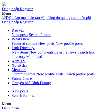
Đăng nhập
Register
Menu
Đăng nhập
Register
Rao vặt
New posts
Search forums
What's new
Featured content
New posts
New profile posts
Link Directory
New items
New comments
Latest reviews
Search link
directory
Mark read
Xem TV
Xổ số đây
Members
Current visitors
New profile posts
Search profile posts
Funny Game
Chuyển nhà Bình Dương
New posts
Search forums
Menu
Đăng nhập