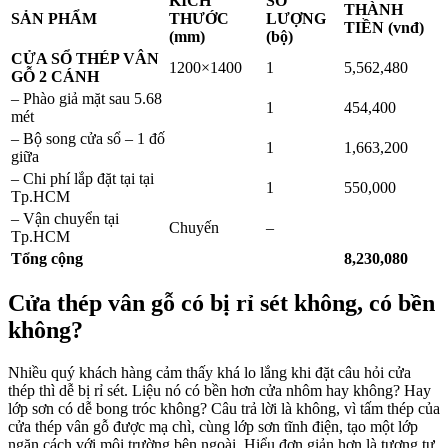
KÍCH
SỐ
THÀNH
SẢN PHẨM
THƯỚC
LƯỢNG
TIỀN (vnđ)
(mm)
(bộ)
CỬA SỔ THÉP VÂN
1200×1400
1
5,562,480
GỖ 2 CÁNH
– Phào giả mặt sau 5.68
1
454,400
mét
– Bộ song cửa sổ – 1 đố
1
1,663,200
giữa
– Chi phí lắp đặt tại tại
1
550,000
Tp.HCM
– Vận chuyển tại
Chuyến
–
Tp.HCM
Tổng cộng
8,230,080
Cửa thép vân gỗ có bị rỉ sét không, có bền
không?
Nhiều quý khách hàng cảm thấy khá lo lắng khi đặt câu hỏi cửa
thép thì dễ bị rỉ sét. Liệu nó có bền hơn cửa nhôm hay không? Hay
lớp sơn có dễ bong tróc không? Câu trả lời là không, vì tấm thép của
cửa thép vân gỗ được mạ chì, cùng lớp sơn tĩnh điện, tạo một lớp
ngăn cách với môi trường bên ngoài. Hiểu đơn giản hơn là tương tự