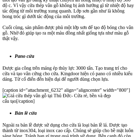
độ c. Vì vậy cửa thép vân gỗ không bị ảnh hưởng gì từ nhiệt độ hay
tác động từ môi trường xung quanh. Lớp sơn gần như là không
bong tróc gì dưới tác động của môi trường.
Cuối cùng, sản phẩm được phủ một lớp sơn để tạo độ bóng cho vân
gỗ. Nhờ đó giúp tạo ra một màu đồng nhất giống tựa như màu gỗ
thật vậy.
Pano cửa
Được gia công trên máng ép thủy lực 3000 tấn. Tạo trang trí cho
cửa và tạo vân cứng cho cửa. Kingdoor hiện có pano có nhiều kiểu
dáng. Từ cổ điển đến hiện đại để người dùng chọn lựa.
[caption id="attachment_6232" align="aligncenter" width="800"]
cấu tạo[/caption]
Bản lề cửa
Ngoài ra bản lề được sử dụng cho cửa là loại bản lề lá. Được tạo
thành từ inox304, loại inox cao cấp. Chúng sẽ giúp cho bề mặt luôn
sáng bóng. Tránh han gỉ trong quá trình sử dụng. Bên cạnh đó còn