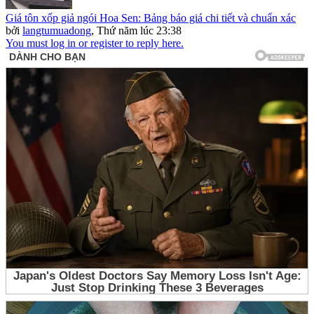
Giá tôn xốp giả ngói Hoa Sen: Bảng báo giá chi tiết và chuẩn xác
bởi
langtumuadong
,
Thứ năm lúc 23:38
You must log in or register to reply here.