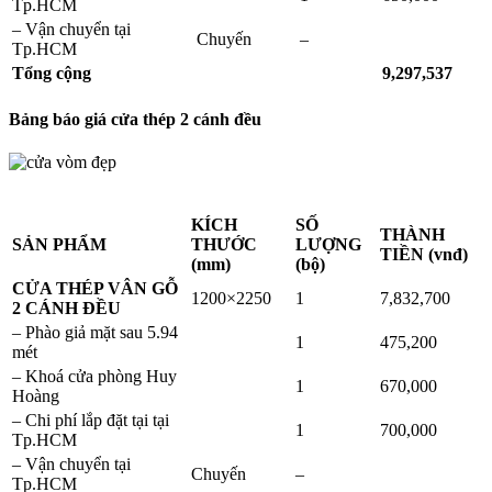
Tp.HCM
– Vận chuyển tại
Chuyến
–
Tp.HCM
Tổng cộng
9,297,537
Bảng báo giá cửa thép 2 cánh đều
KÍCH
SỐ
THÀNH
SẢN PHẨM
THƯỚC
LƯỢNG
TIỀN (vnđ)
(mm)
(bộ)
CỬA THÉP VÂN GỖ
1200×2250
1
7,832,700
2 CÁNH ĐỀU
– Phào giả mặt sau 5.94
1
475,200
mét
– Khoá cửa phòng Huy
1
670,000
Hoàng
– Chi phí lắp đặt tại tại
1
700,000
Tp.HCM
– Vận chuyển tại
Chuyến
–
Tp.HCM