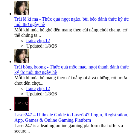
Trái lê ki ma - Thức quà ngọt ngào, bùi béo đánh thức ký ức
tuổi thơ ngày hè
Mỗi khi mùa hè ghé đến mang theo cái nắng chói chang, cơ
thể chúng ta...
traicayhp-12
Updated:
1/8/26
Trái bòng boong - Thức quà mộc mạc, ngọt thanh đánh thức
ký ức tuổi thơ ngày hè
Mỗi khi mùa hè mang theo cái nắng oi ả và những cơn mưa
chợt đến chợt...
traicayhp-12
Updated:
1/8/26
Laser247 – Ultimate Guide to Laser247 Login, Registration,
App, Games & Online Gaming Platform
Laser247 is a leading online gaming platform that offers a
secure...