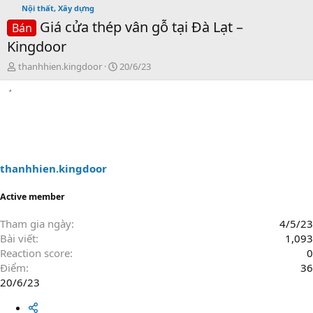
Nội thất, Xây dựng
Giá cửa thép vân gỗ tại Đà Lạt –
Bán
Kingdoor
T
N
thanhhien.kingdoor
20/6/23
h
g
r
à
e
y
a
g
d
ử
s
i
t
a
thanhhien.kingdoor
r
t
Active member
e
r
Tham gia ngày
4/5/23
Bài viết
1,093
Reaction score
0
Điểm
36
20/6/23