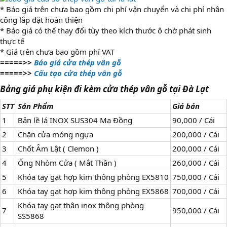
* Báo giá trên chưa bao gồm chi phí vận chuyển và chi phí nhân
công lắp đặt hoàn thiện
* Báo giá có thể thay đổi tùy theo kích thước ô chờ phát sinh
thực tế
* Giá trên chưa bao gồm phí VAT
=====>>
Báo giá cửa thép vân gỗ
=====>>
Cấu tạo cửa thép vân gỗ
Bảng giá phụ kiện đi kèm cửa thép vân gỗ tại Đà Lạt
STT
Sản Phẩm
Giá bán
1
Bản lề lá INOX SUS304 Mạ Đồng
90,000 / Cái
2
Chặn cửa móng ngựa
200,000 / Cái
3
Chốt Âm Lật ( Clemon )
200,000 / Cái
4
Ống Nhòm Cửa ( Mắt Thần )
260,000 / Cái
5
Khóa tay gạt hợp kim thông phòng EX5810
750,000 / Cái
6
Khóa tay gạt hợp kim thông phòng EX5868
700,000 / Cái
Khóa tay gạt thân inox thông phòng
7
950,000 / Cái
SS5868