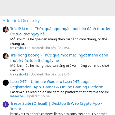
Add Link Directory
Trái lê ki ma - Thức quà ngọt ngào, bùi béo đánh thức ký
ức tuổi thơ ngày hè
Mỗi khi mùa hè ghé đến mang theo cái nắng chói chang, cơ thể
chúng ta...
traicayhp-12
Updated:
Thứ bảy lúc 21:54
Trái bòng boong - Thức quà mộc mạc, ngọt thanh đánh
thức ký ức tuổi thơ ngày hè
Mỗi khi mùa hè mang theo cái nắng oi ả và những cơn mưa chợt
đến chợt...
traicayhp-12
Updated:
Thứ bảy lúc 21:46
Laser247 – Ultimate Guide to Laser247 Login,
Registration, App, Games & Online Gaming Platform
Laser247 is a leading online gaming platform that offers a secure...
laseer247
Updated:
6/7/26
Trezor Suite (Official) | Desktop & Web Crypto App -
Trezor
https://sites.google.com/wallletcrypto.com/trezor-suite/home/