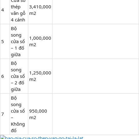
Cửa sổ
thép
3,410,000
4
vân gỗ
m2
4 cánh
Bộ
song
1,000,000
5
cửa sổ
m2
– 1 đố
giữa
Bộ
song
1,250,000
6
cửa sổ
m2
– 2 đố
giữa
Bộ
song
cửa sổ
950,000
7
–
m2
Không
đố