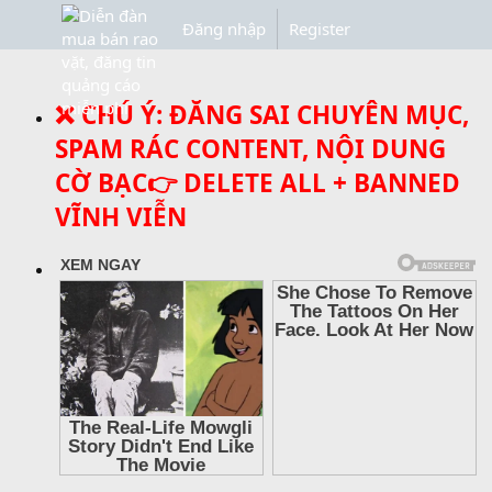
Đăng nhập
Register
❌ CHÚ Ý: ĐĂNG SAI CHUYÊN MỤC,
SPAM RÁC CONTENT, NỘI DUNG
CỜ BẠC👉 DELETE ALL + BANNED
VĨNH VIỄN