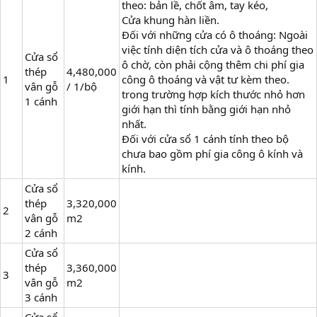
theo: bản lề, chốt âm, tay kéo,
Cửa khung hàn liền.
Đối với những cửa có ô thoáng: Ngoài
việc tính diện tích cửa và ô thoáng theo
Cửa sổ
ô chờ, còn phải cộng thêm chi phí gia
thép
4,480,000
1
công ô thoáng và vật tư kèm theo.
vân gỗ
/ 1/bộ
trong trường hợp kích thước nhỏ hơn
1 cánh
giới hạn thì tính bằng giới hạn nhỏ
nhất.
Đối với cửa sổ 1 cánh tính theo bộ
chưa bao gồm phí gia công ô kính và
kính.
Cửa sổ
thép
3,320,000
2
vân gỗ
m2
2 cánh
Cửa sổ
thép
3,360,000
3
vân gỗ
m2
3 cánh