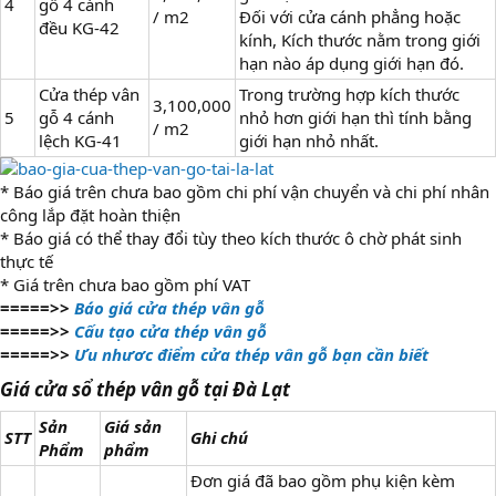
4
gỗ 4 cánh
/ m2
Đối với cửa cánh phẳng hoặc
đều KG-42
kính, Kích thước nằm trong giới
hạn nào áp dụng giới hạn đó.
Cửa thép vân
Trong trường hợp kích thước
3,100,000
5
gỗ 4 cánh
nhỏ hơn giới hạn thì tính bằng
/ m2
lệch KG-41
giới hạn nhỏ nhất.
* Báo giá trên chưa bao gồm chi phí vận chuyển và chi phí nhân
công lắp đặt hoàn thiện
* Báo giá có thể thay đổi tùy theo kích thước ô chờ phát sinh
thực tế
* Giá trên chưa bao gồm phí VAT
=====>>
Báo giá cửa thép vân gỗ
=====>>
Cấu tạo cửa thép vân gỗ
=====>>
Ưu nhươc điểm cửa thép vân gỗ bạn cần biết
Giá cửa sổ thép vân gỗ tại Đà Lạt
Sản
Giá sản
STT
Ghi chú
Phẩm
phẩm
Đơn giá đã bao gồm phụ kiện kèm