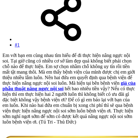
#1
Em với bạn em cùng nhau tìm hiểu để đi thực hiện nâng ngực nội
soi. Tại giờ cũng có nhiều cơ sở làm đẹp quá không biết phải chọn
chỗ nào để thực hiện. Em sợ chọn nhầm chỗ không uy tín rồi tiền
mất tật mang thôi. Mà em thấy bệnh viện của mình được chị em giới
thiệu nhiều lắm luôn. Nên hai đứa em quyết định qua bệnh viện để
thực hiện nâng ngực nội soi luôn. Mà hiện tại bên bệnh viện
giá của
phẫu thuật nâng ngực nội soi
hết bao nhiêu tiền vậy? Nếu có thực
hiện thì em thực hiện hai 2 người luôn thì không biết có ưu đãi gì
đặc biệt không vậy bệnh viện ơi? Để có gì em báo lại với bạn của
em luôn. Khi nào hai đứa em chuẩn bị xong chi phí thì sẽ qua bệnh
viện thực hiện nâng ngực nội soi sớm luôn bệnh viện ơi. Thực hiện
sớm nghỉ ngơi sớm để sớm có được kết quả nâng ngực nội soi sớm
luôn bệnh viện ơi. (Tú Tri - Thủ Đức)