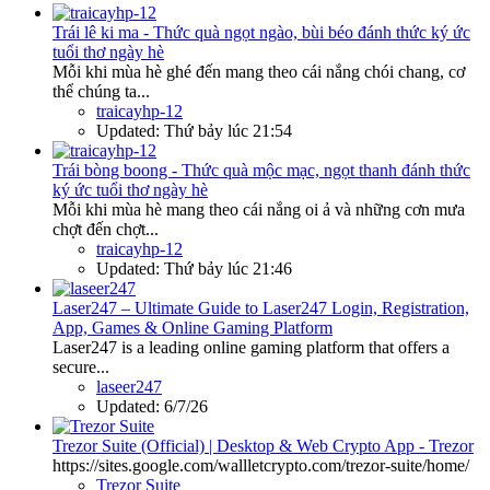
Trái lê ki ma - Thức quà ngọt ngào, bùi béo đánh thức ký ức
tuổi thơ ngày hè
Mỗi khi mùa hè ghé đến mang theo cái nắng chói chang, cơ
thể chúng ta...
traicayhp-12
Updated:
Thứ bảy lúc 21:54
Trái bòng boong - Thức quà mộc mạc, ngọt thanh đánh thức
ký ức tuổi thơ ngày hè
Mỗi khi mùa hè mang theo cái nắng oi ả và những cơn mưa
chợt đến chợt...
traicayhp-12
Updated:
Thứ bảy lúc 21:46
Laser247 – Ultimate Guide to Laser247 Login, Registration,
App, Games & Online Gaming Platform
Laser247 is a leading online gaming platform that offers a
secure...
laseer247
Updated:
6/7/26
Trezor Suite (Official) | Desktop & Web Crypto App - Trezor
https://sites.google.com/wallletcrypto.com/trezor-suite/home/
Trezor Suite