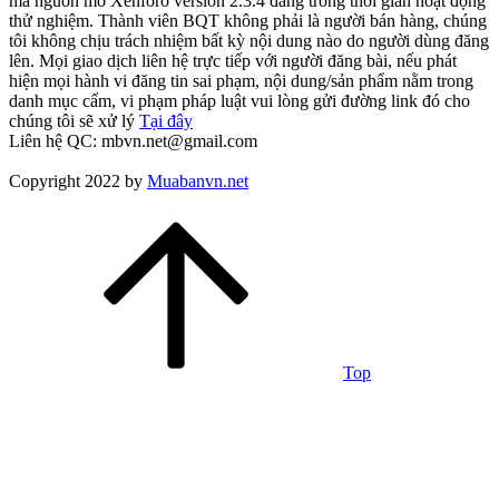
mã nguồn mở Xenforo version 2.3.4 đang trong thời gian hoạt động
thử nghiệm. Thành viên BQT không phải là người bán hàng, chúng
tôi không chịu trách nhiệm bất kỳ nội dung nào do người dùng đăng
lên. Mọi giao dịch liên hệ trực tiếp với người đăng bài, nếu phát
hiện mọi hành vi đăng tin sai phạm, nội dung/sản phẩm nằm trong
danh mục cấm, vi phạm pháp luật vui lòng gửi đường link đó cho
chúng tôi sẽ xử lý
Tại đây
Liên hệ QC: mbvn.net@gmail.com
Copyright 2022 by
Muabanvn.net
Top