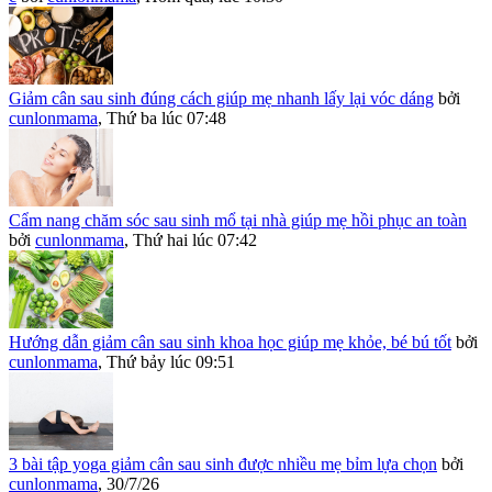
Giảm cân sau sinh đúng cách giúp mẹ nhanh lấy lại vóc dáng
bởi
cunlonmama
,
Thứ ba lúc 07:48
Cẩm nang chăm sóc sau sinh mổ tại nhà giúp mẹ hồi phục an toàn
bởi
cunlonmama
,
Thứ hai lúc 07:42
Hướng dẫn giảm cân sau sinh khoa học giúp mẹ khỏe, bé bú tốt
bởi
cunlonmama
,
Thứ bảy lúc 09:51
3 bài tập yoga giảm cân sau sinh được nhiều mẹ bỉm lựa chọn
bởi
cunlonmama
,
30/7/26