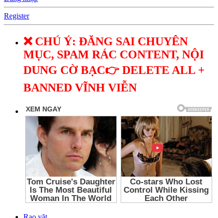
Register
❌ CHÚ Ý: ĐĂNG SAI CHUYÊN
MỤC, SPAM RÁC CONTENT, NỘI
DUNG CỜ BẠC👉 DELETE ALL +
BANNED VĨNH VIỄN
Rao vặt