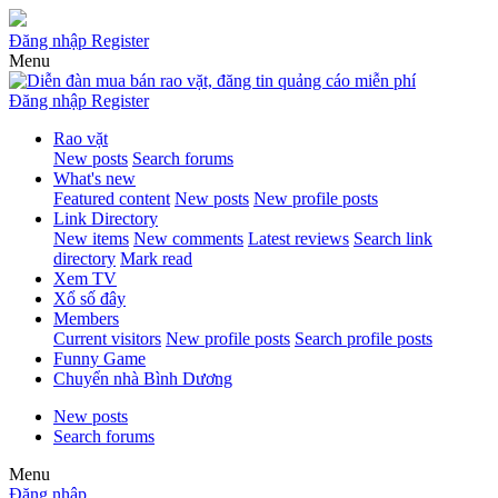
Đăng nhập
Register
Menu
Đăng nhập
Register
Rao vặt
New posts
Search forums
What's new
Featured content
New posts
New profile posts
Link Directory
New items
New comments
Latest reviews
Search link
directory
Mark read
Xem TV
Xổ số đây
Members
Current visitors
New profile posts
Search profile posts
Funny Game
Chuyển nhà Bình Dương
New posts
Search forums
Menu
Đăng nhập