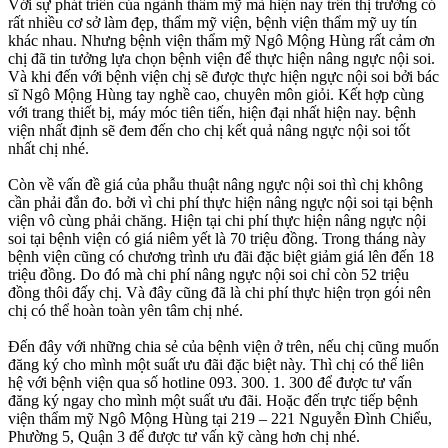
Với sự phát triển của ngành thẩm mỹ mà hiện nay trên thị trường có
rất nhiều cơ sở làm đẹp, thẩm mỹ viện, bệnh viện thẩm mỹ uy tín
khác nhau. Nhưng bệnh viện thẩm mỹ Ngô Mộng Hùng rất cảm ơn
chị đã tin tưởng lựa chọn bệnh viện để thực hiện nâng ngực nội soi.
Và khi đến với bệnh viện chị sẽ được thực hiện ngực nội soi bởi bác
sĩ Ngô Mộng Hùng tay nghề cao, chuyên môn giỏi. Kết hợp cùng
với trang thiết bị, máy móc tiên tiến, hiện đại nhất hiện nay. bệnh
viện nhất định sẽ đem đến cho chị kết quả nâng ngực nội soi tốt
nhất chị nhé.
Còn về vấn đề giá của phẫu thuật nâng ngực nội soi thì chị không
cần phải đắn đo. bởi vì chi phí thực hiện nâng ngực nội soi tại bệnh
viện vô cùng phải chăng. Hiện tại chi phí thực hiện nâng ngực nội
soi tại bệnh viện có giá niêm yết là 70 triệu đồng. Trong tháng này
bệnh viện cũng có chương trình ưu đãi đặc biệt giảm giá lên đến 18
triệu đồng. Do đó mà chi phí nâng ngực nội soi chỉ còn 52 triệu
đồng thôi đấy chị. Và đây cũng đã là chi phí thực hiện trọn gói nên
chị có thể hoàn toàn yên tâm chị nhé.
Đến đây với những chia sẻ của bệnh viện ở trên, nếu chị cũng muốn
đăng ký cho mình một suất ưu đãi đặc biệt này. Thì chị có thể liên
hệ với bệnh viện qua số hotline 093. 300. 1. 300 để được tư vấn
đăng ký ngay cho mình một suất ưu đãi. Hoặc đến trực tiếp bệnh
viện thẩm mỹ Ngô Mộng Hùng tại 219 – 221 Nguyễn Đình Chiểu,
Phường 5, Quận 3 để được tư vấn kỹ càng hơn chị nhé.