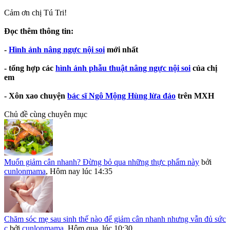
Cảm ơn chị Tú Tri!
Đọc thêm thông tin:
-
Hình ảnh nâng ngực nội soi
mới nhất
- tổng hợp các
hình ảnh phẫu thuật nâng ngực nội soi
của chị
em
- Xôn xao chuyện
bác sĩ Ngô Mộng Hùng lừa đảo
trên MXH
Chủ đề cùng chuyên mục
Muốn giảm cân nhanh? Đừng bỏ qua những thực phẩm này
bởi
cunlonmama
,
Hôm nay lúc 14:35
Chăm sóc mẹ sau sinh thế nào để giảm cân nhanh nhưng vẫn đủ sức
c
bởi
cunlonmama
,
Hôm qua, lúc 10:30