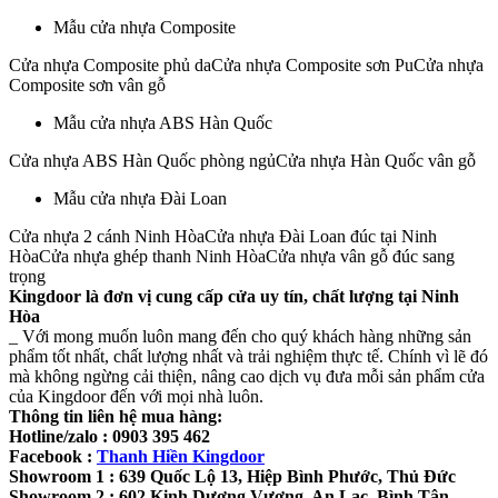
Mẫu cửa nhựa Composite
Cửa nhựa Composite phủ daCửa nhựa Composite sơn PuCửa nhựa
Composite sơn vân gỗ
Mẫu cửa nhựa ABS Hàn Quốc
Cửa nhựa ABS Hàn Quốc phòng ngủCửa nhựa Hàn Quốc vân gỗ
Mẫu cửa nhựa Đài Loan
Cửa nhựa 2 cánh Ninh HòaCửa nhựa Đài Loan đúc tại Ninh
HòaCửa nhựa ghép thanh Ninh HòaCửa nhựa vân gỗ đúc sang
trọng
Kingdoor là đơn vị cung cấp cửa uy tín, chất lượng tại Ninh
Hòa
_ Với mong muốn luôn mang đến cho quý khách hàng những sản
phẩm tốt nhất, chất lượng nhất và trải nghiệm thực tế. Chính vì lẽ đó
mà không ngừng cải thiện, nâng cao dịch vụ đưa mỗi sản phẩm cửa
của Kingdoor đến với mọi nhà luôn.
Thông tin liên hệ mua hàng:
Hotline/zalo : 0903 395 462
Facebook :
Thanh Hiền Kingdoor
Showroom 1 : 639 Quốc Lộ 13, Hiệp Bình Phước, Thủ Đức
Showroom 2 : 602 Kinh Dương Vương, An Lạc, Bình Tân