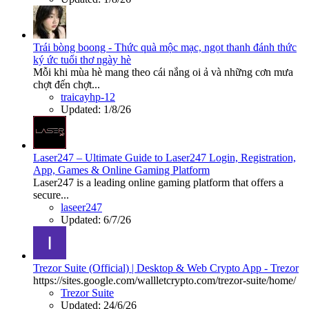
Trái bòng boong - Thức quà mộc mạc, ngọt thanh đánh thức
ký ức tuổi thơ ngày hè
Mỗi khi mùa hè mang theo cái nắng oi ả và những cơn mưa
chợt đến chợt...
traicayhp-12
Updated:
1/8/26
Laser247 – Ultimate Guide to Laser247 Login, Registration,
App, Games & Online Gaming Platform
Laser247 is a leading online gaming platform that offers a
secure...
laseer247
Updated:
6/7/26
Trezor Suite (Official) | Desktop & Web Crypto App - Trezor
https://sites.google.com/wallletcrypto.com/trezor-suite/home/
Trezor Suite
Updated:
24/6/26