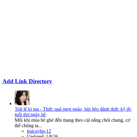
Add Link Directory
Trái lê ki ma - Thức quà ngọt ngào, bùi béo đánh thức ký ức
tuổi thơ ngày hè
Mỗi khi mùa hè ghé đến mang theo cái nắng chói chang, cơ
thể chúng ta...
traicayhp-12
Updated:
1/8/26