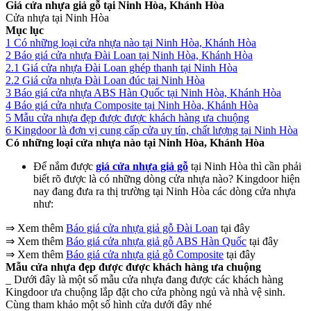
Giá cửa nhựa giả gỗ tại Ninh Hòa, Khánh Hòa
Cửa nhựa tại Ninh Hòa
Mục lục
1 Có những loại cửa nhựa nào tại Ninh Hòa, Khánh Hòa
2 Báo giá cửa nhựa Đài Loan tại Ninh Hòa, Khánh Hòa
2.1 Giá cửa nhựa Đài Loan ghép thanh tại Ninh Hòa
2.2 Giá cửa nhựa Đài Loan đúc tại Ninh Hòa
3 Báo giá cửa nhựa ABS Hàn Quốc tại Ninh Hòa, Khánh Hòa
4 Báo giá cửa nhựa Composite tại Ninh Hòa, Khánh Hòa
5 Mẫu cửa nhựa đẹp được được khách hàng ưa chuộng
6 Kingdoor là đơn vị cung cấp cửa uy tín, chất lượng tại Ninh Hòa
Có những loại cửa nhựa nào tại Ninh Hòa, Khánh Hòa
Để nắm được
giá cửa nhựa giả gỗ
tại Ninh Hòa thì cần phải
biết rõ được là có những dòng cửa nhựa nào? Kingdoor hiện
nay đang đưa ra thị trường tại Ninh Hòa các dòng cửa nhựa
như:
⇒ Xem thêm
Báo giá cửa nhựa giả gỗ Đài Loan
tại đây
⇒ Xem thêm
Báo giá cửa nhựa giả gỗ ABS Hàn Quốc
tại đây
⇒ Xem thêm
Báo giá cửa nhựa giả gỗ Composite
tại đây
Mẫu cửa nhựa đẹp được được khách hàng ưa chuộng
_ Dưới đây là một số mẫu cửa nhựa đang được các khách hàng
Kingdoor ưa chuộng lắp đặt cho cửa phòng ngủ và nhà vệ sinh.
Cùng tham khảo một số hình cửa dưới đây nhé