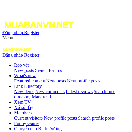
Đăng nhập
Register
Menu
Đăng nhập
Register
Rao vặt
New posts
Search forums
What's new
Featured content
New posts
New profile posts
Link Directory
New items
New comments
Latest reviews
Search link
directory
Mark read
Xem TV
Xổ số đây
Members
Current visitors
New profile posts
Search profile posts
Funny Game
Chuyển nhà Bình Dương