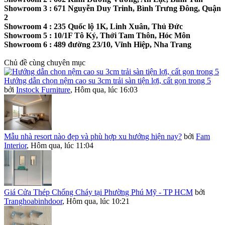
Showroom 3 : 671 Nguyễn Duy Trinh, Bình Trưng Đông, Quận
2
Showroom 4 : 235 Quốc lộ 1K, Linh Xuân, Thủ Đức
Showroom 5 : 10/1F Tô Ký, Thới Tam Thôn, Hóc Môn
Showroom 6 : 489 đường 23/10, Vĩnh Hiệp, Nha Trang
Chủ đề cùng chuyên mục
Hướng dẫn chọn nệm cao su 3cm trải sàn tiện lợi, cất gọn trong 5
bởi
Instock Furniture
,
Hôm qua, lúc 16:03
Mẫu nhà resort nào đẹp và phù hợp xu hướng hiện nay?
bởi
Fam
Interior
,
Hôm qua, lúc 11:04
Giá Cửa Thép Chống Cháy tại Phường Phú Mỹ - TP HCM
bởi
Tranghoabinhdoor
,
Hôm qua, lúc 10:21