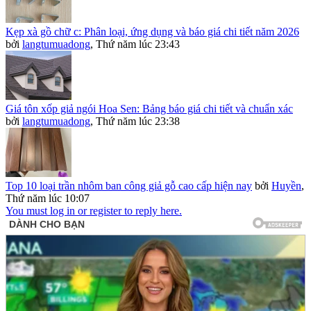
Kẹp xà gồ chữ c: Phân loại, ứng dụng và báo giá chi tiết năm 2026
bởi
langtumuadong
,
Thứ năm lúc 23:43
Giá tôn xốp giả ngói Hoa Sen: Bảng báo giá chi tiết và chuẩn xác
bởi
langtumuadong
,
Thứ năm lúc 23:38
Top 10 loại trần nhôm ban công giả gỗ cao cấp hiện nay
bởi
Huyền
,
Thứ năm lúc 10:07
You must log in or register to reply here.