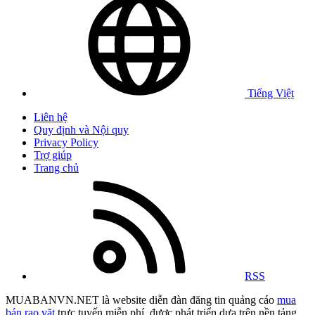
Tiếng Việt
Liên hệ
Quy định và Nội quy
Privacy Policy
Trợ giúp
Trang chủ
RSS
MUABANVN.NET là website diễn đàn đăng tin quảng cáo
mua
bán rao vặt
trực tuyến miễn phí, được phát triển dựa trên nền tảng